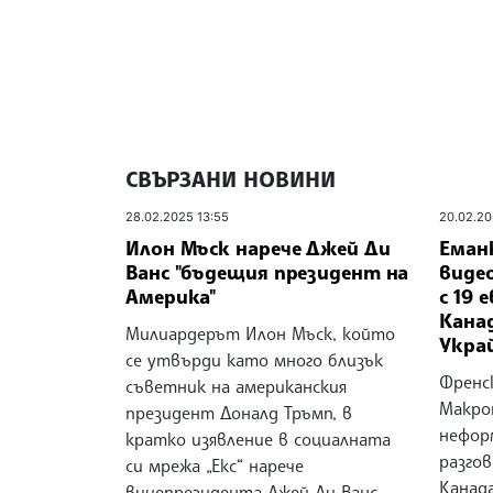
СВЪРЗАНИ НОВИНИ
28.02.2025 13:55
20.02.20
Илон Мъск нарече Джей Ди
Еман
Ванс "бъдещия президент на
виде
Америка"
с 19 
Канад
Милиардерът Илон Мъск, който
Укра
се утвърди като много близък
Френс
съветник на американския
Макро
президент Доналд Тръмп, в
нефор
кратко изявление в социалната
разгов
си мрежа „Екс“ нарече
Канада
вицепрезидента Джей Ди Ванс –