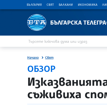
БЪЛГАРИЯ
СВЯТ
БАЛКАНИ
ИКОНОМИКА
ЛИ
БЪЛГАРСКА ТЕЛЕГР
Въведете ключова дума или израз
Търсене
Начало
Свят
ОБЗОР
site.bta
Изказванията 
съживиха спо