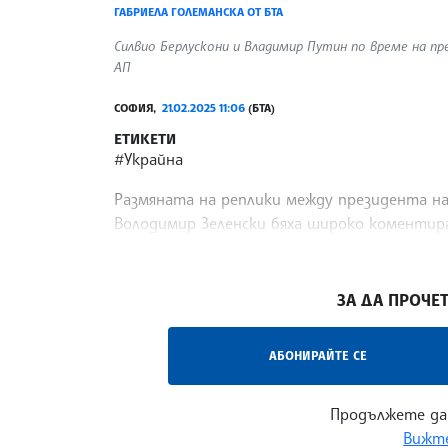
ГАБРИЕЛА ГОЛЕМАНСКА ОТ БТА
Силвио Берлускони и Владимир Путин по време на пр
АП
СОФИЯ,
21.02.2025 11:06
(БТА)
ЕТИКЕТИ
#Украйна
Размяната на реплики между президента на
Володимир Зеленски бяха широко коментира
върнаха страната с няколко години назад. 
/ПТА/
ЗА ДА ПРОЧЕТ
АБОНИРАЙТЕ СЕ
Продължете да
Вижте