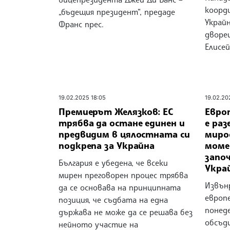
коорд
„бъдещия президент“, предаде
Украй
Франс прес.
дворе
Елисей
19.02.2025 18:05
19.02.20
Премиерът Желязков: ЕС
Евро
трябва да остане единен и
е раз
предвидим в цялостната си
миро
подкрепа за Украйна
моме
започ
България е убедена, че всеки
Укра
мирен преговорен процес трябва
Извън
да се основава на принципната
европ
позиция, че съдбата на една
понед
държава не може да се решава без
обсъд
нейното участие на