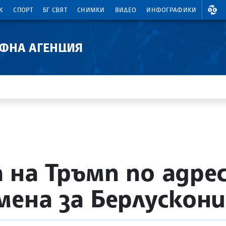
ВАЛ
К
СПОРТ
БГ СВЯТ
СНИМКИ
ВИДЕО
ИНФОГРАФИКИ
АФНА АГЕНЦИЯ
на Тръмп по адрес
мена за Берлускони