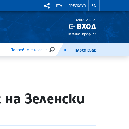
УТНИ КУРСОВЕ
RIGHTMENU.SOCIAL
БТА
ПРЕСКЛУБ
EN
ВАШАТА БТА
ВХОД
Нямате профил?
Подробно търсене
НАВСЯКЪДЕ
ТЪРСЕНЕ
ЕМИСИЯ
 на Зеленски