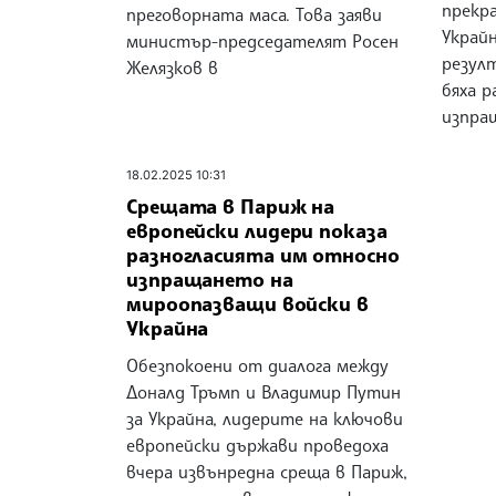
прекр
преговорната маса. Това заяви
Украйн
министър-председателят Росен
резул
Желязков в
бяха р
изпра
18.02.2025 10:31
Срещата в Париж на
европейски лидери показа
разногласията им относно
изпращането на
мироопазващи войски в
Украйна
Обезпокоени от диалога между
Доналд Тръмп и Владимир Путин
за Украйна, лидерите на ключови
европейски държави проведоха
вчера извънредна среща в Париж,