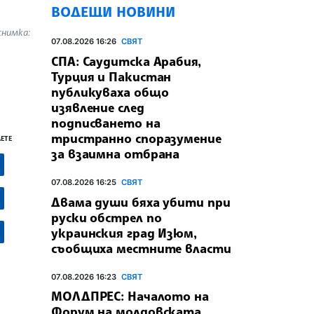
ВОДЕЩИ НОВИНИ
снимка:
07.08.2026 16:26
СВЯТ
СПА: Саудитска Арабия,
Турция и Пакистан
публикуваха общо
изявление след
подписването на
тристранно споразумение
ЕТЕ
за взаимна отбрана
07.08.2026 16:25
СВЯТ
Двама души бяха убити при
руски обстрeл по
украинския град Изюм,
съобщиха местните власти
07.08.2026 16:23
СВЯТ
МОЛДПРЕС: Началото на
Форум на молдовската