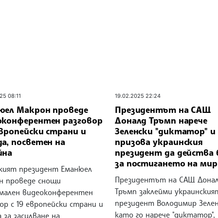
25 08:11
19.02.2025 22:24
юел Макрон проведе
Президентът на САЩ
оконферентен разговор
Доналд Тръмп нарече
европейски страни и
Зеленски "диктатор" и
а, посветен на
призова украинския
йна
президент да действа 
за постигането на мир
кият президент Еманюел
Президентът на САЩ Дона
н проведе снощи
Тръмп заклейми украинския
мален видеоконферентен
президент Володимир Зеле
ор с 19 европейски страни и
като го нарече "диктатор",
 за засилване на