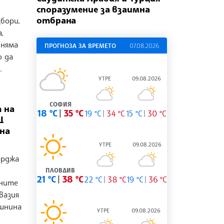
споразумение за взаимна
отбрана
бори,
,
 няма
ПРОГНОЗА ЗА ВРЕМЕТО
07.08.2026
о да
.
УТРЕ
09.08.2026
СОФИЯ
 на
18 °C
35 °C
19 °C
34 °C
15 °C
30 °C
Щ
на
УТРЕ
09.08.2026
орджа
ПЛОВДИВ
21 °C
38 °C
22 °C
38 °C
19 °C
36 °C
ините
вазия
ишнина
УТРЕ
09.08.2026