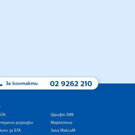
02 9262 210
За контакти
А
БТА
Шрифт ЛИК
туална разходка
Маркетинг
ини за БТА
Зала МаксиМ