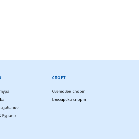
К
СПОРТ
лтура
Световен спорт
ка
Български спорт
разование
 Куриер