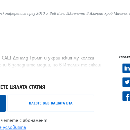
есконференция през 2010 г. във Вила Джернето в Джерно край Милано, 
 САЩ Доналд Тръмп и украинския му колега
СПОДЕЛ
ни в западните медии, но в Италия те сякаш
Вчера в пореден епизод от тази размяна Тръмп
ЕТЕ ЦЯЛАТА СТАТИЯ
ВЛЕЗТЕ ВЪВ ВАШАТА БТА
 четете с абонамент
 условията