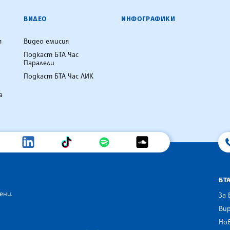
ВИДЕО
ИНФОГРАФИКИ
я
Видео емисия
Подкаст БТА Час
Паралели
Подкаст БТА Час ЛИК
а
БТ
ени.
За 
Вир
Нов