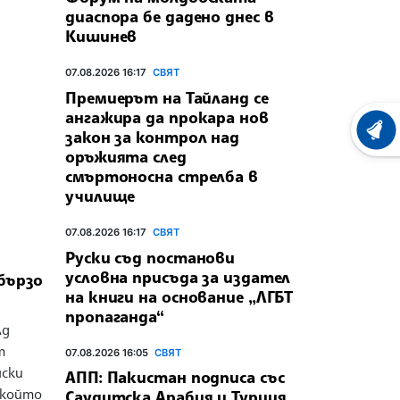
диаспора бе дадено днес в
Кишинев
07.08.2026 16:17
СВЯТ
Премиерът на Тайланд се
ангажира да прокара нов
ХРОНО
закон за контрол над
оръжията след
смъртоносна стрелба в
училище
07.08.2026 16:17
СВЯТ
Руски съд постанови
условна присъда за издател
бързо
на книги на основание „ЛГБТ
пропаганда“
лд
т
07.08.2026 16:05
СВЯТ
нски
АПП: Пакистан подписа със
 който
Саудитска Арабия и Турция