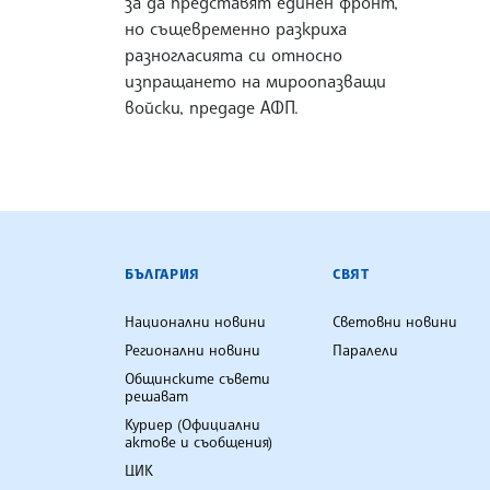
за да представят единен фронт,
но същевременно разкриха
разногласията си относно
изпращането на мироопазващи
войски, предаде АФП.
БЪЛГАРСКА ТЕЛЕГРАФНА АГ
БЪЛГАРИЯ
СВЯТ
Национални новини
Световни новини
Регионални новини
Паралели
Общинските съвети
решават
Куриер (Официални
актове и съобщения)
ЦИК