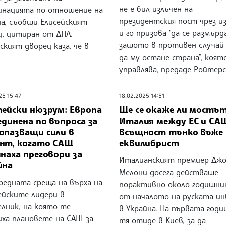
не е бил излъчен на
инацията по отношение на
президентския пост чрез из
на, съобщи Елисейският
и го призова "да се размърда
ц, цитиран от ДПA.
защото в противен случай
ският дворец каза, че в
да му остане страна", коят
управлява, предаде Ройтерс
25 15:47
18.02.2025 14:51
пейски нюзрум: Европа
Ще се окаже ли мостът
единена по въпроса за
Италия между ЕС и СА
опазващи сили в
всъщност тънко въже 
нт, когато САЩ
еквилибрист
наха преговори за
Италианският премиер Дж
йна
Мелони досега действаше
редната среща на върха на
порактивно около годишн
ейските лидери в
от началото на руската ин
елник, на която те
в Украйна. На първата год
иха плановете на САЩ за
тя отиде в Киев, за да