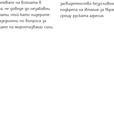
атяване на войната в
засвидетелства безусловн
а, не доведе до незабавни
подкрепа на Италия за Укра
тати, тъй като лидерите
срещу руската агресия.
азединени по въпроса за
щане на мироопазващи сили,