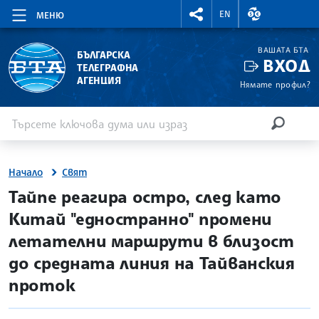
RIGHTMENU.SOCIAL
ВАЛУТНИ КУР
EN
МЕНЮ
ВАШАТА БТА
БЪЛГАРСКА
ВХОД
ТЕЛЕГРАФНА
АГЕНЦИЯ
Нямате профил?
Въведете ключова дума или израз
Търсене
ТЪРСЕН
Начало
Свят
site.bta
Тайпе реагира остро, след като
Китай "едностранно" промени
летателни маршрути в близост
до средната линия на Тайванския
проток