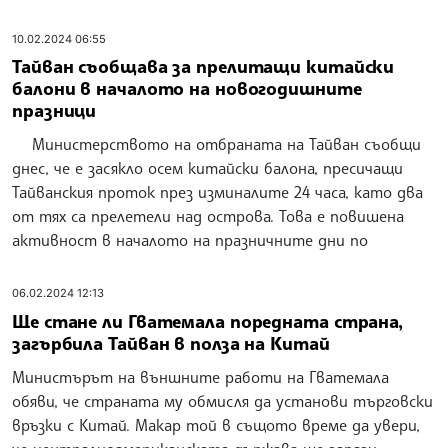
10.02.2024 06:55
Тайван съобщава за прелитащи китайски
балони в началото на новогодишните
празници
Министерството на отбраната на Тайван съобщи
днес, че е засякло осем китайски балона, пресичащи
Тайванския проток през изминалите 24 часа, като два
от тях са прелетели над острова. Това е повишена
активност в началото на празничните дни по
06.02.2024 12:13
Ще стане ли Гватемала поредната страна,
загърбила Тайван в полза на Китай
Министърът на външните работи на Гватемала
обяви, че страната му обмисля да установи търговски
връзки с Китай. Макар той в същото време да увери,