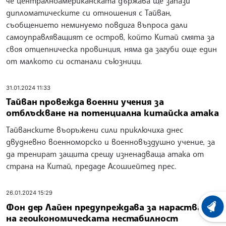
че централноамериканската държава ще запази
дипломатическите си отношения с Тайван,
съобщението неминуемо повдига въпроса дали
самоуправляващият се остров, който Китай смята за
своя отцепническа провинция, няма да загуби още един
от малкото си останали съюзници.
31.01.2024 11:33
Тайван провежда военни учения за
отблъскване на потенциална китайска атака
Тайванските въоръжени сили приключиха днес
двудневно военноморско и военновъздушно учение, за
да тренират защита срещу изненадваща атака от
страна на Китай, предаде Асошиейтед прес.
26.01.2024 15:29
Фон дер Лайен предупреждава за нарастване
ХРОНО
на геоикономическата нестабилност