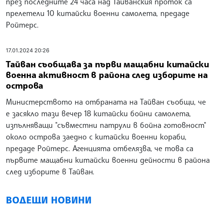
през последните 24 часа над Тайванския проток са
прелетели 10 китайски военни самолета, предаде
Ройтерс.
17.01.2024 20:26
Тайван съобщава за първи мащабни китайски
военна активност в района след изборите на
острова
Министерството на отбраната на Тайван съобщи, че
е засякло тази вечер 18 китайски бойни самолета,
изпълняващи "съвместни патрули в бойна готовност"
около острова заедно с китайски военни кораби,
предаде Ройтерс. Агенцията отбелязва, че това са
първите мащабни китайски военни дейности в района
след изборите в Тайван.
ВОДЕЩИ НОВИНИ