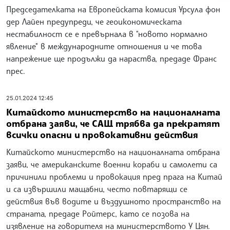
Председателката на Европейската комисия Урсула фон
дер Лайен предупреди, че геоикономическата
нестабилност се е превърнала в "новото нормално
явление" в международните отношения и че това
напрежение ще продължи да нараства, предаде Франс
прес.
25.01.2024 12:45
Китайското министерство на националната
отбрана заяви, че САЩ трябва да прекратят
всички опасни и провокативни действия
Китайското министерство на националната отбрана
заяви, че американските военни кораби и самолети са
причинили проблеми и провокация пред прага на Китай
и са извършили мащабни, често повтарящи се
действия във водите и въздушното пространство на
страната, предаде Ройтерс, като се позова на
изявление на говорителя на министерството У Цян.