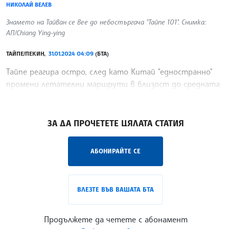
НИКОЛАЙ ВЕЛЕВ
Знамето на Тайван се вее до небостъргача "Тайпе 101". Снимка:
АП/Chiang Ying-ying
ТАЙПЕ/ПЕКИН,
31.01.2024 04:09
(БТА)
Тайпе реагира остро, след като Китай "едностранно"
промени летателни маршрути в близост до средната
линия на Тайванския проток, предаде Ройтерс.
/НВ/
ЗА ДА ПРОЧЕТЕТЕ ЦЯЛАТА СТАТИЯ
АБОНИРАЙТЕ СЕ
ВЛЕЗТЕ ВЪВ ВАШАТА БТА
Продължете да четете с абонамент