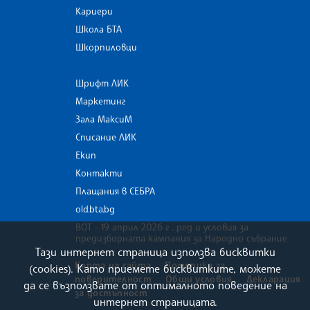
Кариери
Школа БТА
Шкорпиловци
Шрифт ЛИК
Маркетинг
Зала МаксиМ
Списание ЛИК
Екип
Контакти
Плащания в СЕБРА
old.bta.bg
ВОТ - 19 април 2026 г . ред и условия за
предизборната кампания за Народно събрание
Тази интернет страница използва бисквитки
Карта на сайта
Политика за
(cookies). Като приемете бисквитките, можете
поверителност
Общи условия
Декларация
да се възползвате от оптималното поведение на
за достъпност
интернет страницата.