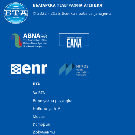
БЪЛГАРСКА ТЕЛЕГРАФНА АГЕНЦИЯ
© 2022 - 2026, Всички права са запазени.
Българска телеграфна агенция
European Alliance of N
The Assocoation of the Balkan News Agencies S
MINDS Media Innovatio
European Newsroom
БТА
За БТА
Виртуална разходка
Новини за БТА
Мисия
История
Документи