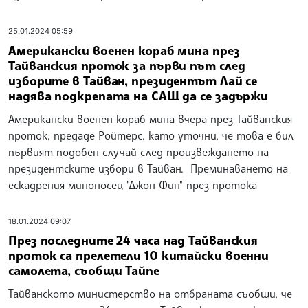
25.01.2024 05:59
Американски военен кораб мина през
Тайванския проток за първи път след
изборите в Тайван, президентът Лай се
надява подкрепата на САЩ да се задържи
Американски военен кораб мина вчера през Тайванския
проток, предаде Ройтерс, като уточни, че това е бил
първият подобен случай след произвеждането на
президентските избори в Тайван. Преминаването на
ескадрения миноносец "Джон Фин" през протока
18.01.2024 09:07
През последните 24 часа над Тайванския
проток са прелетели 10 китайски военни
самолета, съобщи Тайпе
Тайванското министерство на отбраната съобщи, че