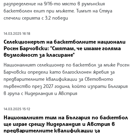
разпределение на 9/16-то място в румънския
баскетболен елит при мъжете. Тимът на Стяуа
спечели серията с 3:2 победи
14.03.2025 16:18
Селекционерът на баскетболните национали
Росен Барчовски: "Смятам, че имаме голяма
възможност за класиране"
Националният селекционер по баскетбол за мъже Росен
Барчовски определи като благосклонен жребия за
предварителните квалификации за Световното
първенство през 2027 година, който изпрати България
в група с Нидерландия и Австрия
14.03.2025 15:12
Националният тим на България по баскетбол
ще играе срещу Нидерландия и Австрия в
предварителните квалификации за