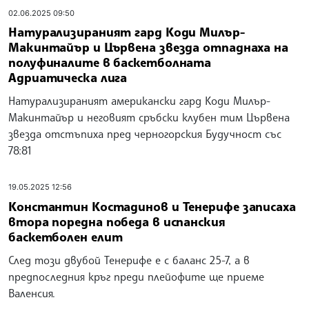
02.06.2025 09:50
Натурализираният гард Коди Милър-
Макинтайър и Цървена звезда отпаднаха на
полуфиналите в баскетболната
Адриатическа лига
Натурализираният американски гард Коди Милър-
Макинтайър и неговият сръбски клубен тим Цървена
звезда отстъпиха пред черногорския Будучност със
78:81
19.05.2025 12:56
Константин Костадинов и Тенерифе записаха
втора поредна победа в испанския
баскетболен елит
След този двубой Тенерифе е с баланс 25-7, а в
предпоследния кръг преди плейофите ще приеме
Валенсия.