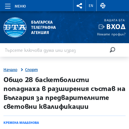
RIGHTMENU.SOCIAL
ВАЛУТНИ КУР
EN
МЕНЮ
ВАШАТА БТА
БЪЛГАРСКА
ВХОД
ТЕЛЕГРАФНА
АГЕНЦИЯ
Нямате профил?
Въведете ключова дума или израз
Търсене
ТЪРСЕН
Начало
Спорт
site.bta
Общо 28 баскетболисти
попаднаха в разширения състав на
България за предварителните
световни квалификации
КРЕМЕНА МЛАДЕНОВА