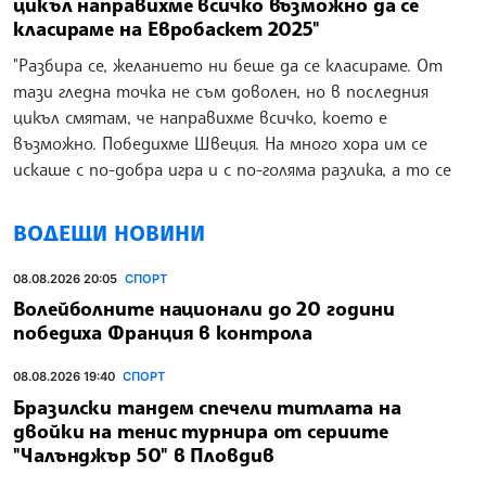
цикъл направихме всичко възможно да се
класираме на Евробаскет 2025"
"Разбира се, желанието ни беше да се класираме. От
тази гледна точка не съм доволен, но в последния
цикъл смятам, че направихме всичко, което е
възможно. Победихме Швеция. На много хора им се
искаше с по-добра игра и с по-голяма разлика, а то се
ВОДЕЩИ НОВИНИ
08.08.2026 20:05
СПОРТ
Волейболните национали до 20 години
победиха Франция в контрола
08.08.2026 19:40
СПОРТ
Бразилски тандем спечели титлата на
двойки на тенис турнира от сериите
"Чалънджър 50" в Пловдив