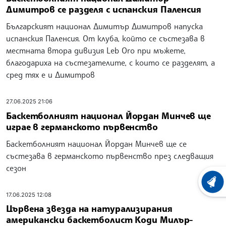
Димитров се разделя с испанския Паленсия
Българският национал Димитър Димитров напуска
испанския Паленсия. От клуба, който се състезава в
местната втора дивизия Leb Oro при мъжете,
благодариха на състезателите, с които се разделят, а
сред тях е и Димитров
27.06.2025 21:06
Баскетболният национал Йордан Минчев ще
играе в германското първенство
Баскетболният национал Йордан Минчев ще се
състезава в германското първенство през следващия
сезон
ХРОНО
17.06.2025 12:08
Цървена звезда на натурализирания
американски баскетболист Коди Милър-