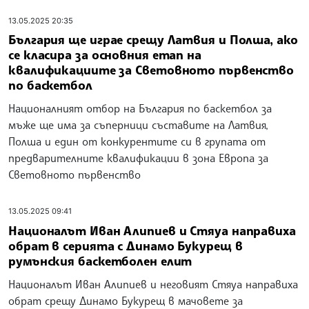
13.05.2025 20:35
България ще играе срещу Латвия и Полша, ако
се класира за основния етап на
квалификациите за Световното първенство
по баскетбол
Националният отбор на България по баскетбол за
мъже ще има за съперници съставите на Латвия,
Полша и един от конкурентите си в групата от
предварителните квалификации в зона Европа за
Световното първенство
13.05.2025 09:41
Националът Иван Алипиев и Стяуа направиха
обрат в серията с Динамо Букурещ в
румънския баскетболен елит
Националът Иван Алипиев и неговият Стяуа направиха
обрат срещу Динамо Букурещ в мачовете за