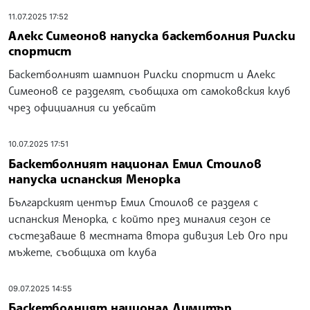
11.07.2025 17:52
Алекс Симеонов напуска баскетболния Рилски
спортист
Баскетболният шампион Рилски спортист и Алекс
Симеонов се разделят, съобщиха от самоковския клуб
чрез официалния си уебсайт
10.07.2025 17:51
Баскетболният национал Емил Стоилов
напуска испанския Менорка
Българският център Емил Стоилов се разделя с
испанския Менорка, с който през миналия сезон се
състезаваше в местната втора дивизия Leb Oro при
мъжете, съобщиха от клуба
09.07.2025 14:55
Баскетболният национал Димитър