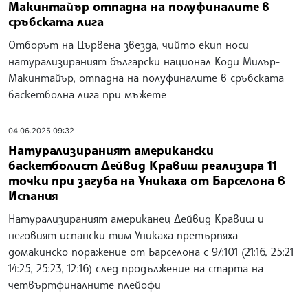
Макинтайър отпадна на полуфиналите в
сръбската лига
Отборът на Цървена звезда, чийто екип носи
натурализираният български национал Коди Милър-
Макинтайър, отпадна на полуфиналите в сръбската
баскетболна лига при мъжете
04.06.2025 09:32
Натурализираният американски
баскетболист Дейвид Кравиш реализира 11
точки при загуба на Уникаха от Барселона в
Испания
Натурализираният американец Дейвид Кравиш и
неговият испански тим Уникаха претърпяха
домакинско поражение от Барселона с 97:101 (21:16, 25:21
14:25, 25:23, 12:16) след продължение на старта на
четвъртфиналните плейофи