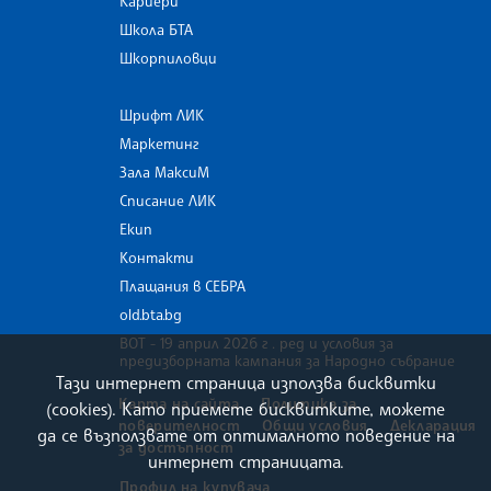
Кариери
Школа БТА
Шкорпиловци
Шрифт ЛИК
Маркетинг
Зала МаксиМ
Списание ЛИК
Екип
Контакти
Плащания в СЕБРА
old.bta.bg
ВОТ - 19 април 2026 г . ред и условия за
предизборната кампания за Народно събрание
Тази интернет страница използва бисквитки
Карта на сайта
Политика за
(cookies). Като приемете бисквитките, можете
поверителност
Общи условия
Декларация
да се възползвате от оптималното поведение на
за достъпност
интернет страницата.
Профил на купувача