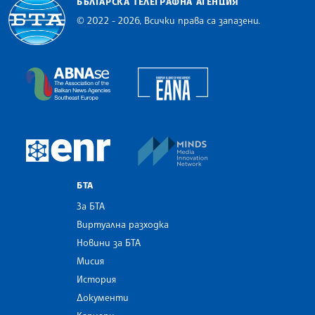
БЪЛГАРСКА ТЕЛЕГРАФНА АГЕНЦИЯ
© 2022 - 2026, Всички права са запазени.
Българска телеграфна агенция
European Alliance of N
The Assocoation of the Balkan News Agencies S
MINDS Media Innovatio
European Newsroom
БТА
За БТА
Виртуална разходка
Новини за БТА
Мисия
История
Документи