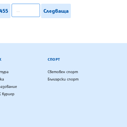
pagination.search
455
Следваща
К
СПОРТ
лтура
Световен спорт
ка
Български спорт
разование
 Куриер