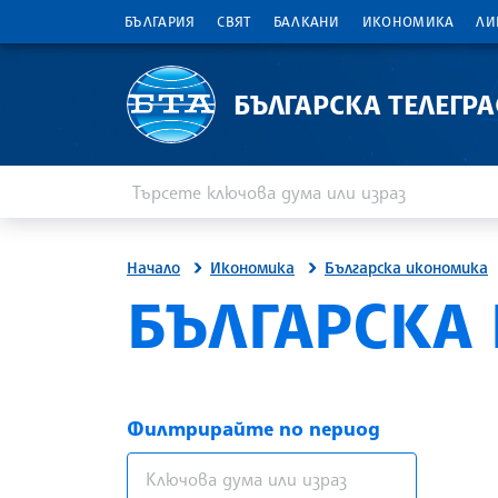
БЪЛГАРИЯ
СВЯТ
БАЛКАНИ
ИКОНОМИКА
ЛИ
БЪЛГАРСКА ТЕЛЕГР
Въведете ключова дума или израз
Търсене
Начало
Икономика
Българска икономика
БЪЛГАРСКА
Филтрирайте по период