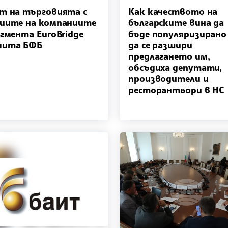
т на търговията с
Как качеството на
иите на компаниите
българските вина да
егмента EuroBridge
бъде популяризирано
чита БФБ
да се разшири
предлагането им,
обсъдиха депутати,
производители и
ресторантьори в НС