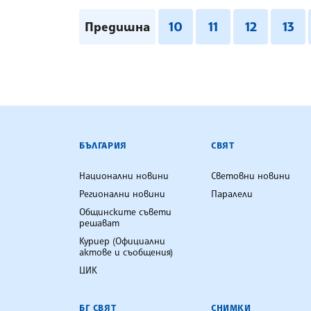
Предишна
10
11
12
13
БЪЛГАРСКА ТЕЛЕГРАФНА АГ
БЪЛГАРИЯ
СВЯТ
Национални новини
Световни новини
Регионални новини
Паралели
Общинските съвети
решават
Куриер (Официални
актове и съобщения)
ЦИК
БГ СВЯТ
СНИМКИ