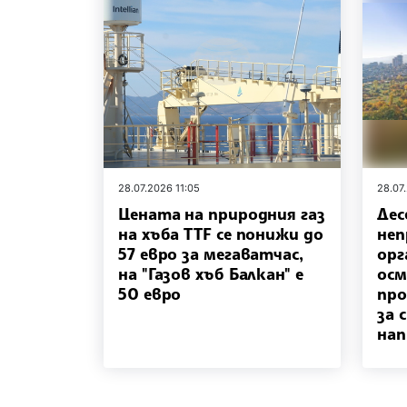
28.07.2026 11:05
28.07
Цената на природния газ
Дес
на хъба TTF се понижи до
неп
57 евро за мегаватчас,
орг
на "Газов хъб Балкан" е
осм
50 евро
про
за 
нап