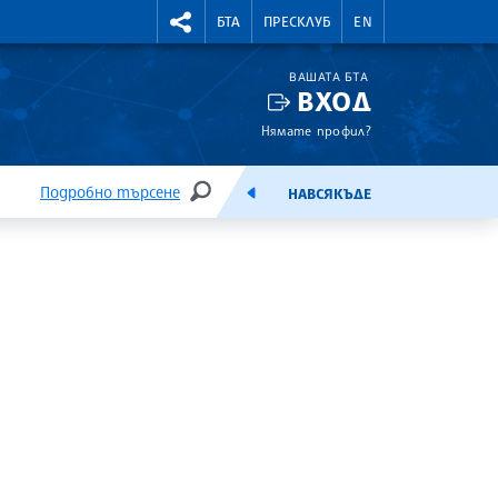
УТНИ КУРСОВЕ
RIGHTMENU.SOCIAL
БТА
ПРЕСКЛУБ
EN
ВАШАТА БТА
ВХОД
Нямате профил?
Подробно търсене
НАВСЯКЪДЕ
ТЪРСЕНЕ
ЕМИСИЯ