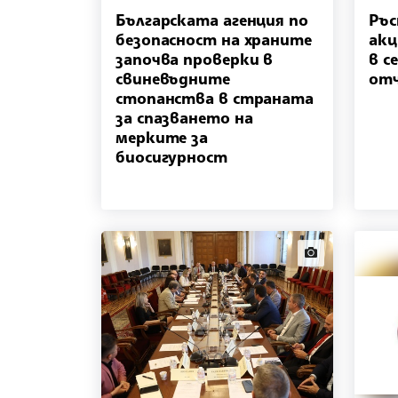
Българската агенция по
Ръс
безопасност на храните
акц
започва проверки в
в с
свиневъдните
от
стопанства в страната
за спазването на
мерките за
биосигурност
news.images