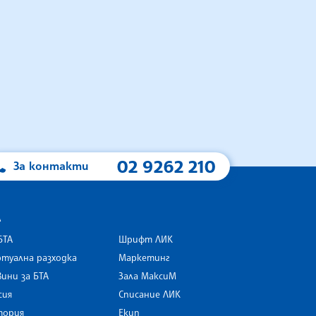
02 9262 210
За контакти
А
БТА
Шрифт ЛИК
туална разходка
Маркетинг
ини за БТА
Зала МаксиМ
rk
сия
Списание ЛИК
тория
Екип