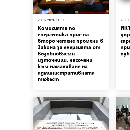
28.07.2026 14:57
28.07
Комисията по
ИКТ
енергетика прие на
дър
второ четене промени в
гар
Закона за енергията от
при
възобновяеми
пуб
източници, насочени
към намаляване на
административната
тежест