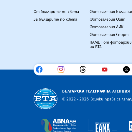
От българите по света
Фотогалерия Българи
За българите по света
Фотогалерия Свят
Фотогалерия ЛИК
Фотогалерия Спорт
ПАМЕТ от фотоархив
на БТА
БЪЛГАРСКА ТЕЛЕГРАФНА АГЕНЦИЯ
© 2022 - 2026, Всички права са запаз
Българска телеграфна агенция
Europe
The Assocoation of the Balkan