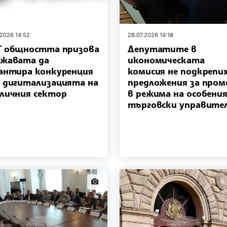
.2026 14:52
28.07.2026 14:18
 общността призова
Депутатите в
жавата да
икономическата
антира конкуренция
комисия не подкрепи
 дигитализацията на
предложения за пром
личния сектор
в режима на особени
търговски управите
news.images