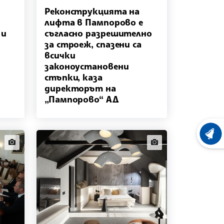
Реконструкцията на
лифта в Пампорово е
 и
съгласно разрешително
за строеж, спазени са
всички
законоустановени
стъпки, каза
директорът на
„Пампорово“ АД
ХРОНО
news.images
news.images