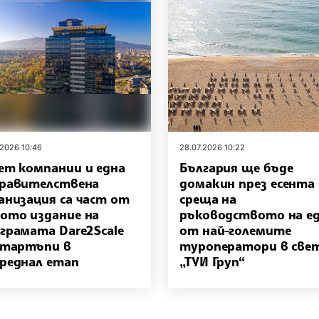
.2026 10:46
28.07.2026 10:22
ет компании и една
България ще бъде
равителствена
домакин през есента
анизация са част от
среща на
ото издание на
ръководството на е
грамата Dare2Scale
от най-големите
стартъпи в
туроператори в све
реднал етап
„ТУИ Груп“