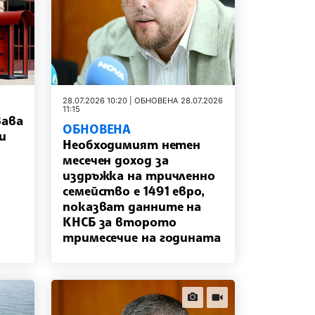
28.07.2026 10:20 | ОБНОВЕНА 28.07.2026
11:15
вава
ОБНОВЕНА
и
Необходимият нетен
месечен доход за
издръжка на тричленно
семейство е 1491 евро,
показват данните на
КНСБ за второто
тримесечие на годината
news.images
news.videos