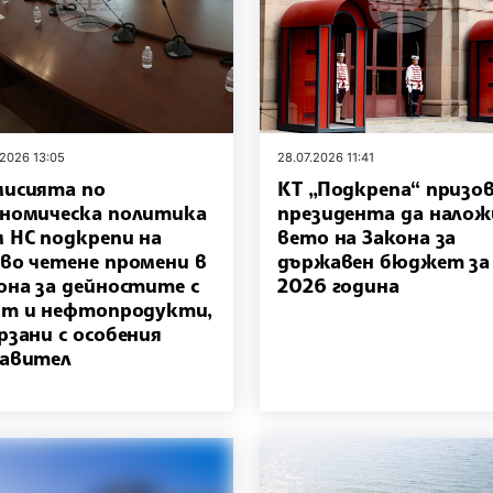
.2026 13:05
28.07.2026 11:41
исията по
КТ „Подкрепа“ призо
номическа политика
президента да налож
 НС подкрепи на
вето на Закона за
во четене промени в
държавен бюджет за
она за дейностите с
2026 година
т и нефтопродукти,
рзани с особения
авител