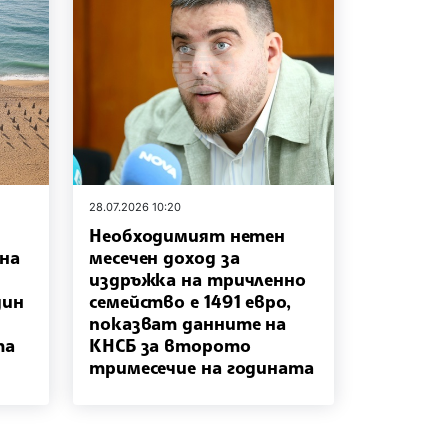
28.07.2026 10:20
Необходимият нетен
 на
месечен доход за
издръжка на тричленно
дин
семейство е 1491 евро,
показват данните на
та
КНСБ за второто
тримесечие на годината