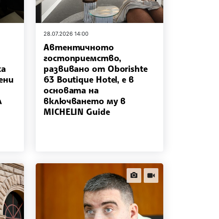
28.07.2026 14:00
Автентичното
гостоприемство,
ха
развивано от Oborishte
ени
63 Boutique Hotel, е в
я
основата на
л
включването му в
MICHELIN Guide
news.images
news.videos