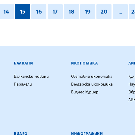
14
15
16
17
18
19
20
...
2
ЕНЦИЯ
БАЛКАНИ
ИКОНОМИКА
ЛИ
Балкански новини
Световна икономика
Ку
Паралели
Българска икономика
Нау
Бизнес Куриер
Об
ЛИК
ВИДЕО
ИНФОГРАФИКИ