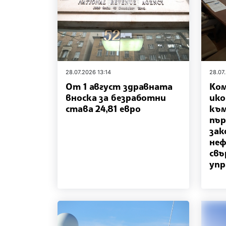
28.07.2026 13:14
28.07
От 1 август здравната
Ком
вноска за безработни
ико
става 24,81 евро
към
пър
зак
неф
свъ
упр