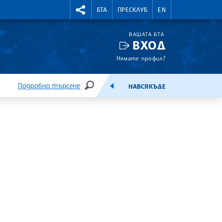
УТНИ КУРСОВЕ
RIGHTMENU.SOCIAL
БТА
ПРЕСКЛУБ
EN
ВАШАТА БТА
ВХОД
Нямате профил?
Подробно търсене
НАВСЯКЪДЕ
ТЪРСЕНЕ
ЕМИСИЯ