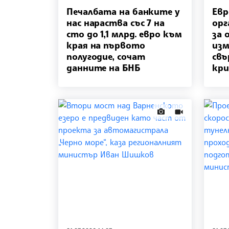
Печалбата на банките у
Евр
нас нараства със 7 на
орг
сто до 1,1 млрд. евро към
за 
края на първото
изм
полугодие, сочат
свъ
данните на БНБ
кр
news.images
news.videos