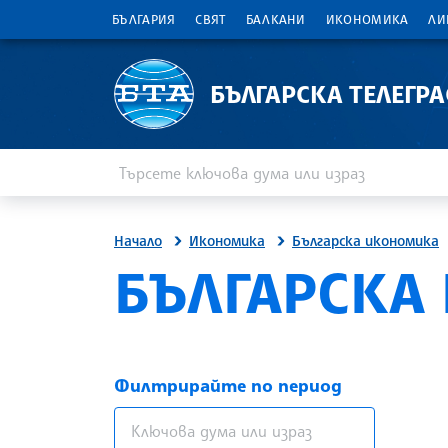
БЪЛГАРИЯ
СВЯТ
БАЛКАНИ
ИКОНОМИКА
ЛИ
БЪЛГАРСКА ТЕЛЕГР
Въведете ключова дума или израз
Търсене
Начало
Икономика
Българска икономика
БЪЛГАРСКА
Филтрирайте по период