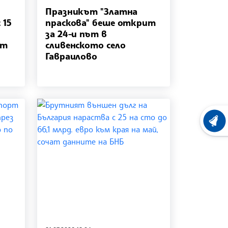
Празникът "Златна
 15
праскова" беше открит
за 24-и път в
ат
сливенското село
Гавраилово
ХРОНО