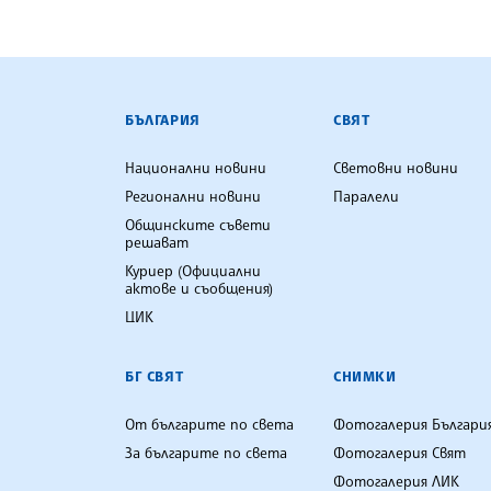
БЪЛГАРСКА ТЕЛЕГРАФНА АГ
БЪЛГАРИЯ
СВЯТ
Национални новини
Световни новини
Регионални новини
Паралели
Общинските съвети
решават
Куриер (Официални
актове и съобщения)
ЦИК
БГ СВЯТ
СНИМКИ
От българите по света
Фотогалерия Българи
За българите по света
Фотогалерия Свят
Фотогалерия ЛИК