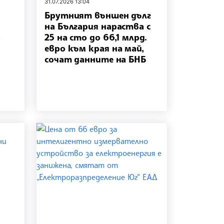
31.07.2026 13:04
Брутният външен дълг
на България нараства с
о
25 на сто до 66,1 млрд.
евро към края на май,
сочат данните на БНБ