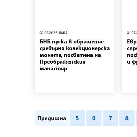
31.07.2026 10:54
31.07
БНБ пуска в обращение
Евр
сребърна колекционерска
спр
монета, посветена на
пос
Преображенския
и ф
манастир
Предишна
5
6
7
8