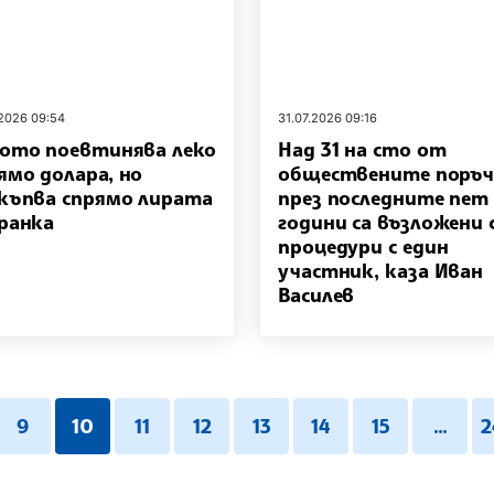
.2026 09:54
31.07.2026 09:16
ото поевтинява леко
Над 31 на сто от
ямо долара, но
обществените поръ
къпва спрямо лирата
през последните пет
ранка
години са възложени 
процедури с един
участник, каза Иван
Василев
9
10
11
12
13
14
15
...
2