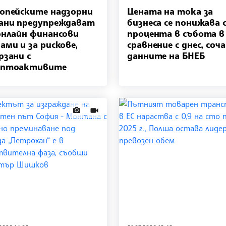
опейските надзорни
Цената на тока за
ани предупреждават
бизнеса се понижава с
онлайн финансови
процента в събота в
ами и за рискове,
сравнение с днес, соч
рзани с
данните на БНЕБ
иптоактивите
news.images
news.videos