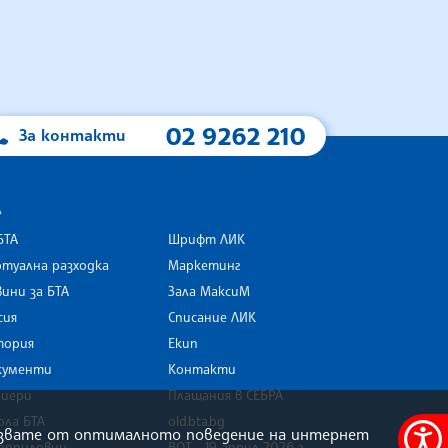
02 9262 210
За контакти
А
БТА
Шрифт ЛИК
туална разходка
Маркетинг
ини за БТА
Зала МаксиМ
rk
сия
Списание ЛИК
тория
Екип
кументи
Контакти
риери
Плащания в СЕБРА
ола БТА
old.bta.bg
олзвате от оптималното поведение на интернет
орпиловци
ВОТ - 19 април 2026 г .