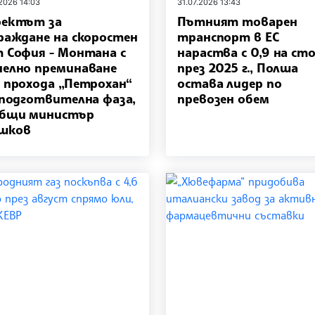
.2026 14:03
31.07.2026 13:43
ектът за
Пътният товарен
раждане на скоростен
транспорт в ЕС
 София - Монтана с
нараства с 0,9 на ст
елно преминаване
през 2025 г., Полша
 прохода „Петрохан“
остава лидер по
 подготвителна фаза,
превозен обем
общи министър
шков