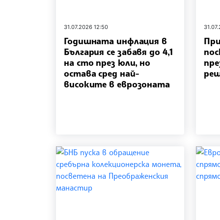
31.07.2026 12:50
31.07
Годишната инфлация в
При
България се забавя до 4,1
пос
на сто през юли, но
пре
остава сред най-
реш
високите в еврозоната