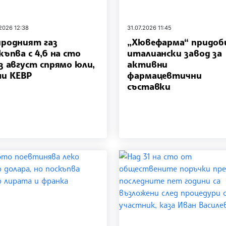
.2026 12:38
31.07.2026 11:45
родният газ
„Хювефарма“ придоб
къпва с 4,6 на сто
италиански завод за
з август спрямо юли,
активни
и КЕВР
фармацевтични
съставки