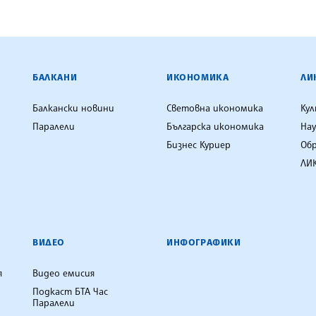
ЕНЦИЯ
БАЛКАНИ
ИКОНОМИКА
ЛИ
Балкански новини
Световна икономика
Ку
Паралели
Българска икономика
Нау
Бизнес Куриер
Об
ЛИК
ВИДЕО
ИНФОГРАФИКИ
я
Видео емисия
Подкаст БТА Час
Паралели