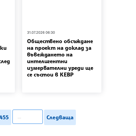
31.07.2026 06:30
Обществено обсъждане
чки
на проект на доклад за
въвеждането на
след
интелигентни
измервателни уреди ще
се състои в КЕВР
pagination.search
455
Следваща