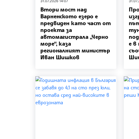
31.07.2026 14:07
31.07
Втори мост над
Про
Варненското езеро е
изг
предвиден като част от
път
проекта за
тун
автомагистрала „Черно
под
море“, каза
е в
регионалният министър
съ
Иван Шишков
Ши