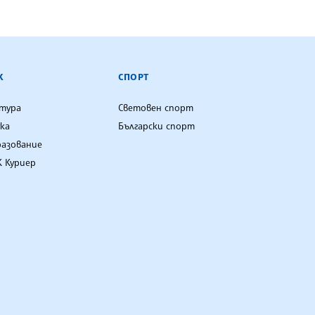
К
СПОРТ
лтура
Световен спорт
ка
Български спорт
разование
 Куриер