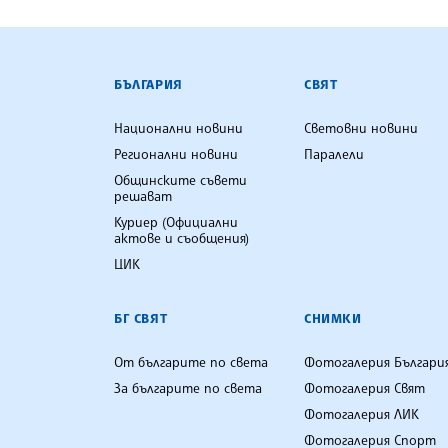
БЪЛГАРСКА ТЕЛЕГРАФНА АГ
БЪЛГАРИЯ
СВЯТ
Национални новини
Световни новини
Регионални новини
Паралели
Общинските съвети
решават
Куриер (Официални
актове и съобщения)
ЦИК
БГ СВЯТ
СНИМКИ
От българите по света
Фотогалерия Българи
За българите по света
Фотогалерия Свят
Фотогалерия ЛИК
Фотогалерия Спорт