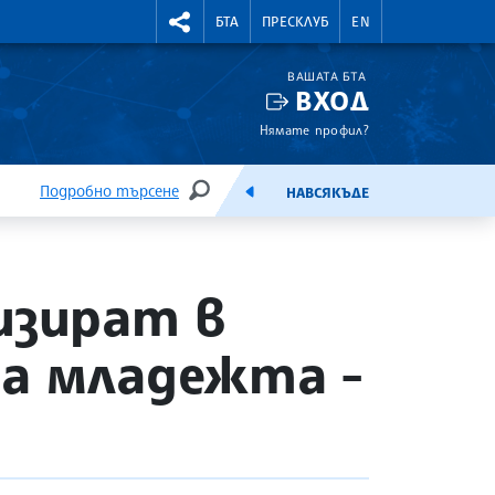
УТНИ КУРСОВЕ
RIGHTMENU.SOCIAL
БТА
ПРЕСКЛУБ
EN
ВАШАТА БТА
ВХОД
Нямате профил?
Подробно търсене
НАВСЯКЪДЕ
ТЪРСЕНЕ
ЕМИСИЯ
изират в
на младежта -