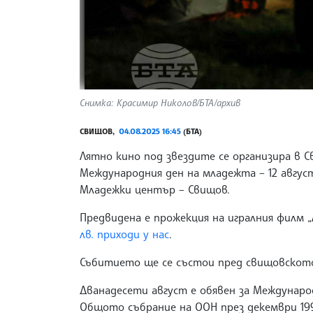
Снимка: Красимир Николов/БТА/архив
СВИЩОВ,
04.08.2025 16:45
(БТА)
Лятно кино под звездите се организира в 
Международния ден на младежта – 12 авгус
Младежки център – Свищов.
Предвидена е прожекция на игралния филм „
лв. приходи у нас
.
Събитието ще се състои пред свищовското 
Дванадесети август е обявен за Международ
Общото събрание на ООН през декември 1999