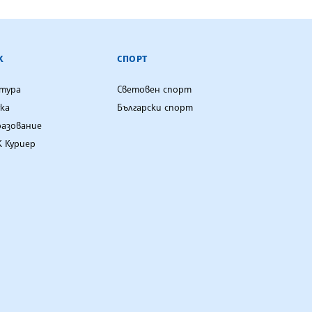
К
СПОРТ
лтура
Световен спорт
ка
Български спорт
разование
 Куриер