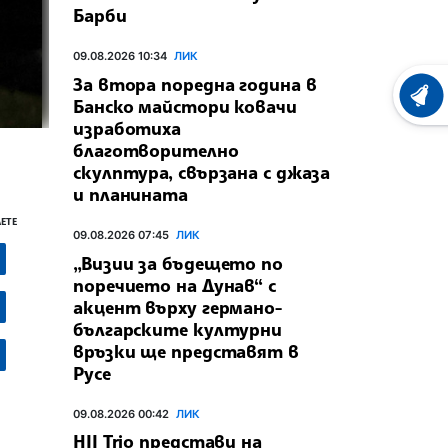
Барби
09.08.2026 10:34
ЛИК
За втора поредна година в
ХРОНО
Банско майстори ковачи
изработиха
благотворително
скулптура, свързана с джаза
и планината
ЕТЕ
09.08.2026 07:45
ЛИК
„Визии за бъдещето по
поречието на Дунав“ с
акцент върху германо-
българските културни
връзки ще представят в
Русе
09.08.2026 00:42
ЛИК
HII Trio представи на