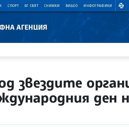
ВАЛ
К
СПОРТ
БГ СВЯТ
СНИМКИ
ВИДЕО
ИНФОГРАФИКИ
АФНА АГЕНЦИЯ
од звездите орган
ждународния ден 