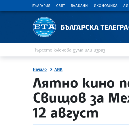
БЪЛГАРИЯ
СВЯТ
БАЛКАНИ
ИКОНОМИКА
ЛИ
БЪЛГАРСКА ТЕЛЕГР
Въведете ключова дума или израз
Търсене
Начало
ЛИК
site.bta
Лятно кино п
Свищов за Ме
12 август