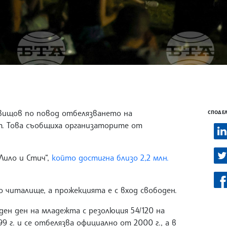
Свищов по повод отбелязването на
СПОДЕЛ
т. Това съобщиха организаторите от
Лило и Стич“,
който достигна близо 2,2 млн.
читалище, а прожекцията е с вход свободен.
ен ден на младежта с резолюция 54/120 на
 г. и се отбелязва официално от 2000 г., а в