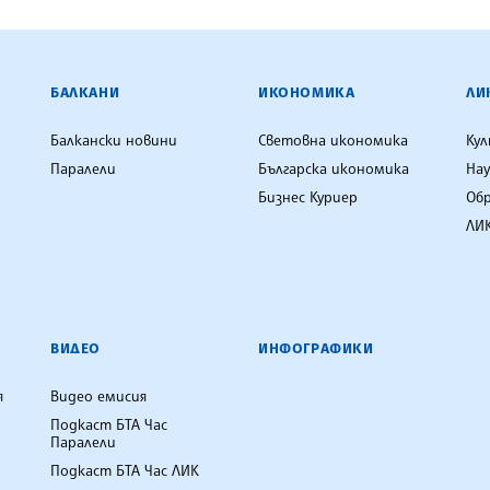
ЕНЦИЯ
БАЛКАНИ
ИКОНОМИКА
ЛИ
Балкански новини
Световна икономика
Ку
Паралели
Българска икономика
Нау
Бизнес Куриер
Об
ЛИК
ВИДЕО
ИНФОГРАФИКИ
я
Видео емисия
Подкаст БТА Час
Паралели
Подкаст БТА Час ЛИК