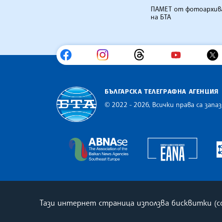
ПАМЕТ от фотоархив
на БТА
БЪЛГАРСКА ТЕЛЕГРАФНА АГЕНЦИЯ
© 2022 - 2026, Всички права са запаз
Българска телеграфна агенция
Europe
The Assocoation of the Balkan
Тази интернет страница използва бисквитки (