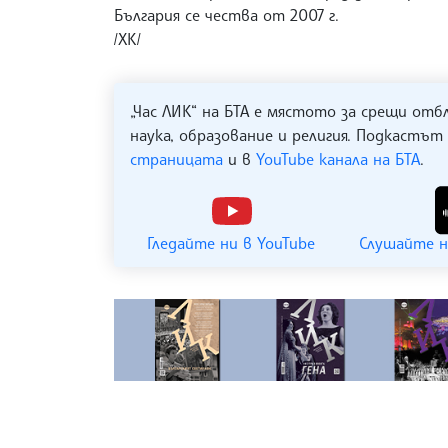
България се чества от 2007 г.
/ХК/
„Час ЛИК“ на БТА е мястото за срещи отб
наука, образование и религия. Подкастът
страницата
и в
YouTube канала на БТА
.
Гледайте ни в YouTube
Слушайте н