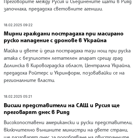
Преговорите между Русия и Съединените щати в Рияд
започнаха, предадоха световните агенции.
18.02.2025 09:22
Мирни граждани пострадаха при масирано
руско нападение с дронове в Украйна
Майка и двете ѝ деца пострадаха тази нощ при руска
атака с безпилотен летателен апарат срещу град
Долинска в Кировоградска област, Централна Украйна,
предадоха Ройтерс и Укринформ, позовавайки се на
регионалните власти.
18.02.2025 05:21
Висши представители на САЩ и Русия ще
преговарят днес в Рияд
Високопоставени американски и руски представители,
включително външните министри на двете страни,
ще разговарят днес за подобряване на двустранните