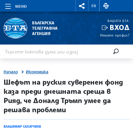
RIGHTMENU.SOCIAL
ВАЛУТНИ КУР
EN
МЕНЮ
ВАШАТА БТА
БЪЛГАРСКА
ВХОД
ТЕЛЕГРАФНА
АГЕНЦИЯ
Нямате профил?
Въведете ключова дума или израз
Търсене
ТЪРСЕН
Начало
Икономика
site.bta
Шефът на руския суверенен фонд
каза преди днешната среща в
Рияд, че Доналд Тръмп умее да
решава проблеми
ВЛАДИМИР САХАТЧИЕВ