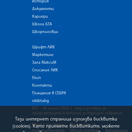
История
Документи
Кариери
Школа БТА
Шкорпиловци
Шрифт ЛИК
Маркетинг
Зала МаксиМ
Списание ЛИК
Екип
Контакти
Плащания в СЕБРА
old.bta.bg
ВОТ - 19 април 2026 г . ред и условия за
предизборната кампания за Народно събрание
Тази интернет страница използва бисквитки
Карта на сайта
Политика за
(cookies). Като приемете бисквитките, можете
поверителност
Общи условия
Декларация