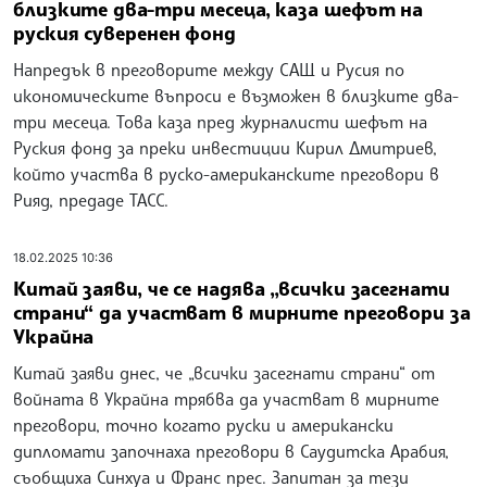
близките два-три месеца, каза шефът на
руския суверенен фонд
Напредък в преговорите между САЩ и Русия по
икономическите въпроси е възможен в близките два-
три месеца. Това каза пред журналисти шефът на
Руския фонд за преки инвестиции Кирил Дмитриев,
който участва в руско-американските преговори в
Рияд, предаде ТАСС.
18.02.2025 10:36
Китай заяви, че се надява „всички засегнати
страни“ да участват в мирните преговори за
Украйна
Китай заяви днес, че „всички засегнати страни“ от
войната в Украйна трябва да участват в мирните
преговори, точно когато руски и американски
дипломати започнаха преговори в Саудитска Арабия,
съобщиха Синхуа и Франс прес. Запитан за тези