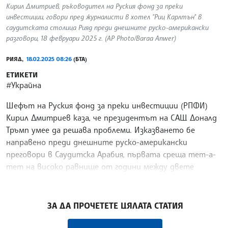
Кирил Дмитриев, ръководител на Руския фонд за преки
инвестиции, говори пред журналисти в хотел "Риц Карлтън" в
саудитската столица Рияд преди днешните руско-американски
разговори, 18 февруари 2025 г. (AP Photo/Baraa Anwer)
РИЯД,
18.02.2025 08:26
(БТА)
ЕТИКЕТИ
#Украйна
Шефът на Руския фонд за преки инвестиции (РПФИ)
Кирил Дмитриев каза, че президентът на САЩ Доналд
Тръмп умее да решава проблеми. Изказването бе
направено преди днешните руско-американски
преговори в Саудитска Арабия, първата среща тет-а-
тет на високо равнище от години между двете
страни, предаде Ройтерс.
/АГ/
ЗА ДА ПРОЧЕТЕТЕ ЦЯЛАТА СТАТИЯ