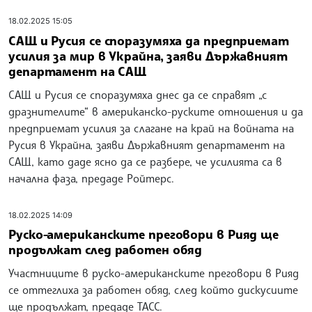
18.02.2025 15:05
САЩ и Русия се споразумяха да предприемат
усилия за мир в Украйна, заяви Държавният
департамент на САЩ
САЩ и Русия се споразумяха днес да се справят „с
дразнителите“ в американско-руските отношения и да
предприемат усилия за слагане на край на войната на
Русия в Украйна, заяви Държавният департамент на
САЩ, като даде ясно да се разбере, че усилията са в
начална фаза, предаде Ройтерс.
18.02.2025 14:09
Руско-американските преговори в Рияд ще
продължат след работен обяд
Участниците в руско-американските преговори в Рияд
се оттеглиха за работен обяд, след който дискусиите
ще продължат, предаде ТАСС.