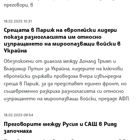
преговори, в
18.02.2025 10:31
Срещата в Париж на европейски лидери
показа разногласията им относно
изпращането на мироопазващи войски в
Украйна
Обезпокоени от диалога между Доналд Тръмп и
Владимир Путин за Украйна, лидерите на ключови
европейски държави проведоха вчера извънредна
среща в Париж, за да представят единен фронт, но
същевременно разкриха разногласията си относно
изпращането на мироопазващи войски, предаде АФП.
18.02.2025 09:54
Преговорите между Русия и САЩ в Рияд
започнаха