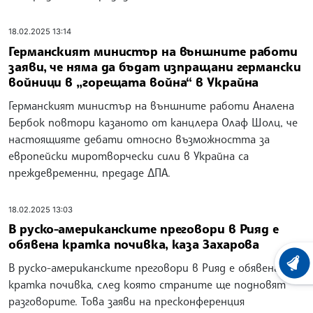
18.02.2025 13:14
Германският министър на външните работи
заяви, че няма да бъдат изпращани германски
войници в „горещата война“ в Украйна
Германският министър на външните работи Аналена
Бербок повтори казаното от канцлера Олаф Шолц, че
настоящияте дебати относно възможността за
европейски миротворчески сили в Украйна са
преждевременни, предаде ДПА.
18.02.2025 13:03
В руско-американските преговори в Рияд е
обявена кратка почивка, каза Захарова
ХРОНО
В руско-американските преговори в Рияд е обявена
кратка почивка, след която страните ще подновят
разговорите. Това заяви на пресконференция