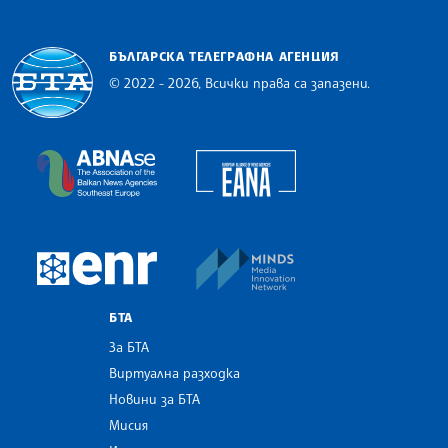
БЪЛГАРСКА ТЕЛЕГРАФНА АГЕНЦИЯ
© 2022 - 2026, Всички права са запазени.
Българска телеграфна агенция
European Alliance of N
The Assocoation of the Balkan News Agencies S
MINDS Media Innovatio
European Newsroom
БТА
За БТА
Виртуална разходка
Новини за БТА
Мисия