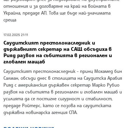
отношения и за договаряне на край на войната в
Украйна, предаде АП. Това ще бъде най-значимата
среща
17.02.2025 21:11
Саудитският престолонаследник и
държавният секретар на САЩ обсъдиха в
Рияд развоя на събитията в регионален и
глобален мащаб
Саудитският престолонаследник - принц Мохамед бин
Салман, обсъди днес в столицата на Саудитска Арабия
Рияд с американския държавен секретар Марко Рубио
развоя на събитията в регионален и глобален мащаб и
усилията да се постигне сигурност и стабилност,
предаде Ройтерс, като се позова на саудитската
държавна новинарска агенция СПА.