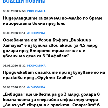
ВОДЕЩИ НОВИНИ
08.08.2026 17:59
ИКОНОМИКА
Нидерландците са харчели по-малко по време
на горещата вълна през юни
08.08.2026 16:14
ИКОНОМИКА
Основаната от Уорън Бъфрт „Бъркшър
Хатауей“ е изкупила свои акции за 4,5 млрд.
долара през второто тримесечие и е
увеличила дела си в "Алфабет"
08.08.2026 15:32
ИКОНОМИКА
Продължават опашките при изкупуването на
праскови пред „Фрукто-Сливен“
08.08.2026 13:16
ИКОНОМИКА
„Енвидиа“ ще инвестира до 3 млрд. долара в
компанията за енергийна инфраструктура
„Лансиум“, свързана с проекта „Старгейт“ в