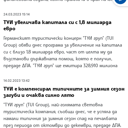
24.03.2023 15:14
ТУИ увеличава капитала си с 1,8 милиарда
евро
Германският туристически концерн "ТУИ груп" (TUI
Group) обяви днес програма за увеличение на капитала
си с близо 1,8 милиарда евро, част от целта му да
възстанови държавната помощ, която е получил,
предаде ДПА. "ТУИ груп" ще емитира 328,910 милиона
14.02.2023 13:42
ТУИ е компенсирал типичните за зимния сезон
загуби и очаква силно лято
"ТУИ груп" (TUI Group), най-голямата световна
туристическа компания, съобщи днес, че е успяла да
намали типичния за зимния сезон спад на печалбата
през периода от октомври до декември, предаде ДПА.