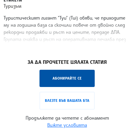
Туризъм
Туристическият гигант "Туи" (Tui) обяви, че приходите
му на годишна база са скочили повече от двойно след
рекордни продажби и ръст на цените, предаде ДПА.
Групата очаква и ръст на оперативната печалба през
следващата година от около 25 на сто. За
/СС/
ЗА ДА ПРОЧЕТЕТЕ ЦЯЛАТА СТАТИЯ
АБОНИРАЙТЕ СЕ
ВЛЕЗТЕ ВЪВ ВАШАТА БТА
Продължете да четете с абонамент
Вижте условията