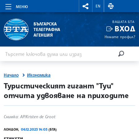
RIGHTMENU.SOCIAL
ВАЛУТНИ КУР
EN
МЕНЮ
ВАШАТА БТА
БЪЛГАРСКА
ВХОД
ТЕЛЕГРАФНА
АГЕНЦИЯ
Нямате профил?
Въведете ключова дума или израз
Търсене
ТЪРСЕН
Начало
Икономика
site.bta
Туристическият гигант "Туи"
отчита удвояване на приходите
Снимка: AP/Kristen de Groot
ЛОНДОН,
06.12.2023 14:03
(БТА)
ЕТИКЕТИ