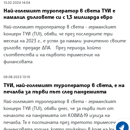
13.02.2024 14:04
Най-големият туроператор в света ТУИ е
намалил дълговете си с 1,3 милиарда евро
Най-големият туроператор в света - германският
концерн ТУИ (TUI), обяви, че през последните три
месеца на 2023 г., е успял да намали значително своите
дългове, предаде ДПА. През периода, който
съответства и на първото тримесечие на
финансовата
09.08.2023 13:10
ТУИ, най-големият туроператор в света, е на
печалба за първи път след пандемията
Най-големият туроператор в света - германският
концерн ТУИ (TUI), обяви днес, че за първи път от
началото на пандемията от КОВИД-19 излиза на
печалба. Тя е постигната през третото тримесечие на
финансовата година, която приключи в края на юни,
ХРОНО