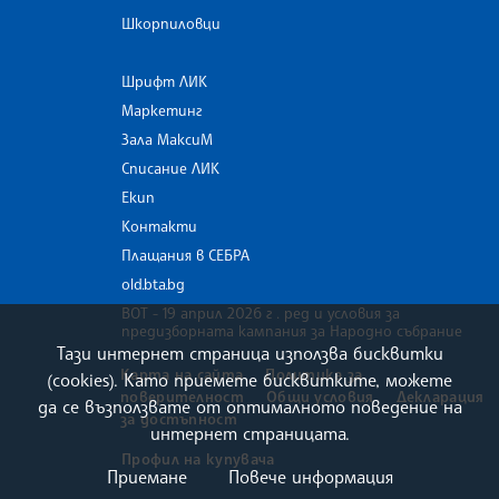
Шкорпиловци
Шрифт ЛИК
Маркетинг
Зала МаксиМ
Списание ЛИК
Екип
Контакти
Плащания в СЕБРА
old.bta.bg
ВОТ - 19 април 2026 г . ред и условия за
предизборната кампания за Народно събрание
Тази интернет страница използва бисквитки
Карта на сайта
Политика за
(cookies). Като приемете бисквитките, можете
поверителност
Общи условия
Декларация
да се възползвате от оптималното поведение на
за достъпност
интернет страницата.
Профил на купувача
Приемане
Повече информация