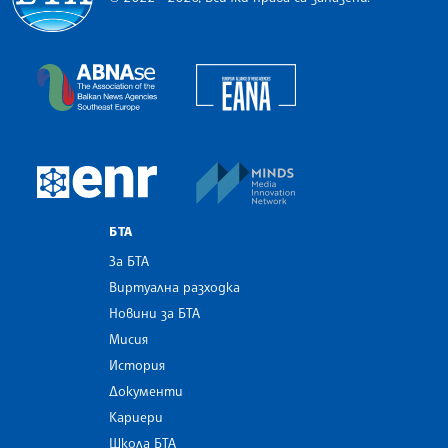
Българска телеграфна агенция
European Alliance of N
The Assocoation of the Balkan News Agencies S
MINDS Media Innovatio
European Newsroom
БТА
За БТА
Виртуална разходка
Новини за БТА
Мисия
История
Документи
Кариери
Школа БТА