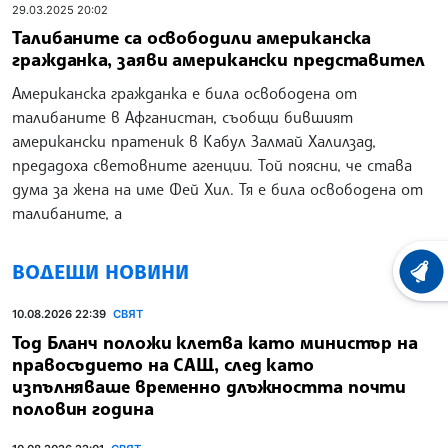
29.03.2025 20:02
Талибаните са освободили американска
гражданка, заяви американски представител
Американска гражданка е била освободена от
талибаните в Афганистан, съобщи бившият
американски пратеник в Кабул Залмай Халилзад,
предадоха световните агенции. Той поясни, че става
дума за жена на име Фей Хил. Тя е била освободена от
талибаните, а
ВОДЕЩИ НОВИНИ
ХРОНО
10.08.2026 22:39
СВЯТ
Тод Бланч положи клетва като министър на
правосъдието на САЩ, след като
изпълняваше временно длъжността почти
половин година