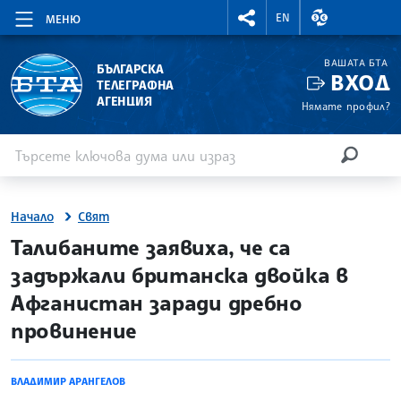
RIGHTMENU.SOCIAL
ВАЛУТНИ КУР
EN
МЕНЮ
ВАШАТА БТА
БЪЛГАРСКА
ВХОД
ТЕЛЕГРАФНА
АГЕНЦИЯ
Нямате профил?
Въведете ключова дума или израз
Търсене
ТЪРСЕН
Начало
Свят
site.bta
Талибаните заявиха, че са
задържали британска двойка в
Афганистан заради дребно
провинение
ВЛАДИМИР АРАНГЕЛОВ