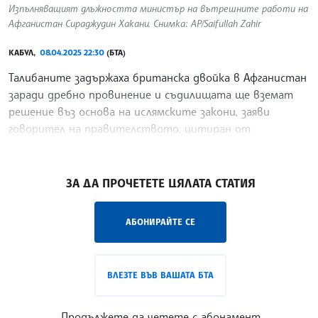
Изпълняващият длъжността министър на вътрешните работи на
Афганистан Сираджудин Хакани. Снимка: AP/Saifullah Zahir
КАБУЛ,
08.04.2025 22:30
(БТА)
Талибаните задържаха британска двойка в Афганистан
заради дребно провинение и съдилищата ще вземат
решение въз основа на ислямските закони, заяви
говорител на правителството, цитиран от
Асошиейтед Прес.
/ДИ/
ЗА ДА ПРОЧЕТЕТЕ ЦЯЛАТА СТАТИЯ
АБОНИРАЙТЕ СЕ
ВЛЕЗТЕ ВЪВ ВАШАТА БТА
Продължете да четете с абонамент