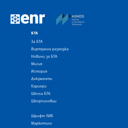
MINDS Media Innovatio
European Newsroom
БТА
За БТА
Виртуална разходка
Новини за БТА
Мисия
История
Документи
Кариери
Школа БТА
Шкорпиловци
Шрифт ЛИК
Маркетинг