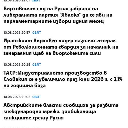
10.08.2026 22:01
СВЯТ
Върховният съд на Русия забрани на
либералната партия "Яблоко" да се яви на
парламентарните избори идния месец
10.08.2026 20:57
СВЯТ
Иранският върховен лидер назначи генерал
от Революционната гвардия за началник на
генералния щаб на въоръжените сили
10.08.2026 20:25
СВЯТ
ТАСР: Индустриалното производство в
Словакия се е увеличило през юни 2026 г. с 2,1%
на годишна база
10.08.2026 20:02
СВЯТ
Австрийските власти съобщиха за разбита
международна мрежа, заобикаляща
санкциите срещу Русия