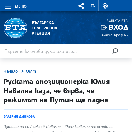
RIGHTMENU.SOCIAL
ВАЛУТНИ КУР
EN
МЕНЮ
ВАШАТА БТА
БЪЛГАРСКА
ВХОД
ТЕЛЕГРАФНА
АГЕНЦИЯ
Нямате профил?
Въведете ключова дума или израз
Търсене
ТЪРСЕН
Начало
Свят
site.bta
Руската опозиционерка Юлия
Навална каза, че вярва, че
режимът на Путин ще падне
ВАЛЕРИЯ ДИНКОВА
Вдовицата на Алексей Навални - Юлия Навална писъства на