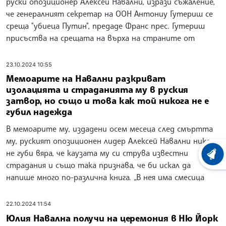
руски опозиционер Алексей Навални, изрази съжаление,
че генералният секретар на ООН Антониу Гутериш се
среща "убиеца Путин", предаде Франс прес. Гутериш
присъства на срещата на върха на страните от
23.10.2024 10:55
Мемоарите на Навални разкриват
изолацията и страданията му в руския
затвор, но също и това как той никога не е
губил надежда
В мемоарите му, издадени осем месеца след смъртта
му, руският опозиционен лидер Алексей Навални никога
не губи вяра, че каузата му си струва известни
ХРОНО
страдания и също така признава, че би искал да
напише много по-различна книга. „В нея има смесица
22.10.2024 11:54
Юлия Навална получи на церемония в Ню Йорк