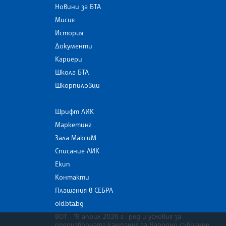
Новини за БТА
Мисия
История
Документи
Кариери
Школа БТА
Шкорпиловци
Шрифт ЛИК
Маркетинг
Зала МаксиМ
Списание ЛИК
Екип
Контакти
Плащания в СЕБРА
old.bta.bg
ВОТ - 19 април 2026 г . ред и условия за
предизборната кампания за Народно събрание