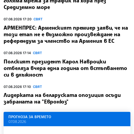
голяма мрежа за трафик на хора през
Средиземно море
07.08.2026 17:20
СВЯТ
АРМЕНПРЕС: Арменският премиер заяви, че на
този етап не е възможно произвеждане на
референдум за членство на Армения в ЕС
07.08.2026 17:14
СВЯТ
Полският президент Карол Навроцки
отбеляза вчера една година от встъпването
си в длъжност
07.08.2026 17:10
СВЯТ
Лидерката на беларуската опозиция осъди
забраната на "Евронюз"
ПРОГНОЗА ЗА ВРЕМЕТО
07.08.2026