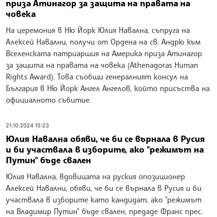
приза Атинагор за защита на правата на
човека
На церемония в Ню Йорк Юлия Навална, съпруга на
Алексей Навални, получи от Ордена на св. Андрю към
Вселенската патриаршия на Америка приза Атинагор
за защита на правата на човека (Athenagoras Human
Rights Award). Това съобщи генералният консул на
България в Ню Йорк Ангел Ангелов, който присъства на
официалното събитие.
21.10.2024 15:23
Юлия Навална обяви, че би се върнала в Русия
и би участвала в изборите, ако "режимът на
Путин" бъде свален
Юлия Навална, вдовицата на руския опозиционер
Алексей Навални, обяви, че би се върнала в Русия и би
участвала в изборите като кандидат, ако "режимът
на Владимир Путин" бъде свален, предаде Франс прес.