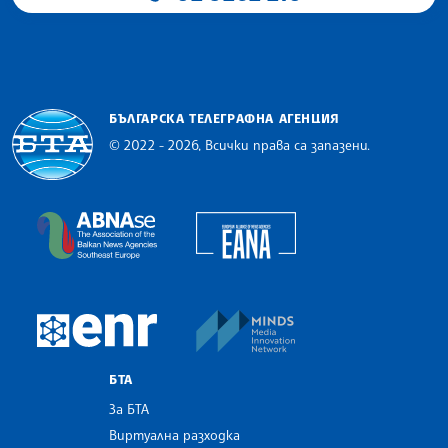
БЪЛГАРСКА ТЕЛЕГРАФНА АГЕНЦИЯ
© 2022 - 2026, Всички права са запазени.
Българска телеграфна агенция
European Alliance of N
The Assocoation of the Balkan News Agencies S
MINDS Media Innovatio
European Newsroom
БТА
За БТА
Виртуална разходка