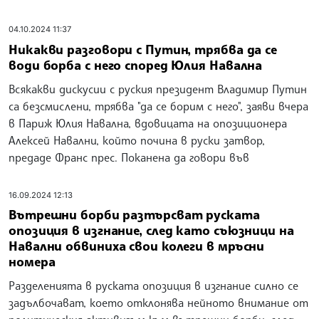
04.10.2024 11:37
Никакви разговори с Путин, трябва да се
води борба с него според Юлия Навална
Всякакви дискусии с руския президент Владимир Путин
са безсмислени, трябва "да се борим с него", заяви вчера
в Париж Юлия Навална, вдовицата на опозиционера
Алексей Навални, който почина в руски затвор,
предаде Франс прес. Поканена да говори във
16.09.2024 12:13
Вътрешни борби разтърсват руската
опозиция в изгнание, след като съюзници на
Навални обвиниха свои колеги в мръсни
номера
Разделенията в руската опозиция в изгнание силно се
задълбочават, което отклонява нейното внимание от