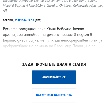
специална служба по случай рождението му в църквата "Сейнт
Мери" в Берлин, 4 юни 2024 г. Снимка: Christoph Gollnow/dpa/dpa чрез
АП
БЕРЛИН,
13.11.2024 15:09
(БТА)
Руската опозиционерка Юлия Навална, която
организира антивоенна демонстрация в неделя в
Берлин, днес призна, че тя няма непосредствен план за
прекратяване на режима на Владимир Путин, но се
надява за неговия крах, предаде Франс прес. Руските
/ГГ/
ЗА ДА ПРОЧЕТЕТЕ ЦЯЛАТА СТАТИЯ
АБОНИРАЙТЕ СЕ
ВЛЕЗТЕ ВЪВ ВАШАТА БТА