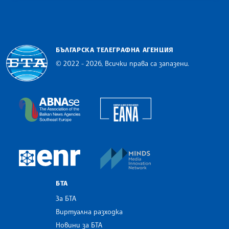
БЪЛГАРСКА ТЕЛЕГРАФНА АГЕНЦИЯ
© 2022 - 2026, Всички права са запазени.
Българска телеграфна агенция
European Alliance of N
The Assocoation of the Balkan News Agencies S
MINDS Media Innovatio
European Newsroom
БТА
За БТА
Виртуална разходка
Новини за БТА