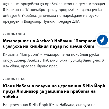
изгнание, призоваха за провеждането на демонстрация
в Берлин на 17 ноември срещу продължаващата руска
инвазия в Украйна, започнала по нареждане на руския
президент Владимир Путин, предаде ДПА.
22.10.2024 16:54
Мемоарите на Алексей Навални "Патриот"
ХРОНО
излязоха на книжния пазар по целия свят
Книгата “Патриот“ – мемоарите на покойния руски
опозиционер Алексей Навални, бяха публикувани днес в
цял свят, предаде Франс прес.
22.10.2024 11:54
Юлия Навална получи на церемония в Ню Йорк
приза Атинагор за защита на правата на
човека
На церемония в Ню Йорк Юлия Навална, съпруга на