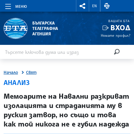
RIGHTMENU.SOCIAL
ВАЛУТНИ КУР
EN
МЕНЮ
ВАШАТА БТА
БЪЛГАРСКА
ВХОД
ТЕЛЕГРАФНА
АГЕНЦИЯ
Нямате профил?
Въведете ключова дума или израз
Търсене
ТЪРСЕН
Начало
Свят
АНАЛИЗ
site.bta
Мемоарите на Навални разкриват
изолацията и страданията му в
руския затвор, но също и това
как той никога не е губил надежда