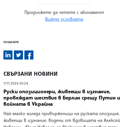
Продължете да четете с абонамент
Вижте условията
СПОДЕЛЕТЕ
СВЪРЗАНИ НОВИНИ
17.11.2024 20:24
Руски опозиционери, живеещи в изгнание,
провеждат шествие в Берлин срещу Путин и
войната в Украйна
Най-малко хиляда привърженици на руската опозиция,
живеещи в изгнание, водени от вдовицата на Алексей
Навални - Юлия Навална, се включиха в шествие тази