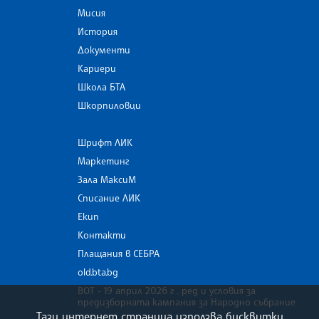
Мисия
История
Документи
Кариери
Школа БТА
Шкорпиловци
Шрифт ЛИК
Маркетинг
Зала МаксиМ
Списание ЛИК
Екип
Контакти
Плащания в СЕБРА
old.bta.bg
ВОТ - 19 април 2026 г . ред и условия за
предизборната кампания за Народно събрание
Тази интернет страница използва бисквитки