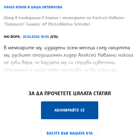
ХИЛЕЛ ИТАЛИ И ДАША ЛИТВИНОВА
Щанд в книжарница в Берлин с мемоарите на Алексей Навални -
"Патриот". Снимка: AP Photo/Markus Schreiber
НЮ ЙОРК,
23.10.2024 10:55
(БТА)
В мемоарите му, издадени осем месеца след смъртта
му, руският опозиционен лидер Алексей Навални никога
не губи вяра, че каузата му си струва известни
страдания и също така признава, че би искал да
напише много по-различна книга. „В нея има смесица
/ГГ/
ЗА ДА ПРОЧЕТЕТЕ ЦЯЛАТА СТАТИЯ
АБОНИРАЙТЕ СЕ
ВЛЕЗТЕ ВЪВ ВАШАТА БТА