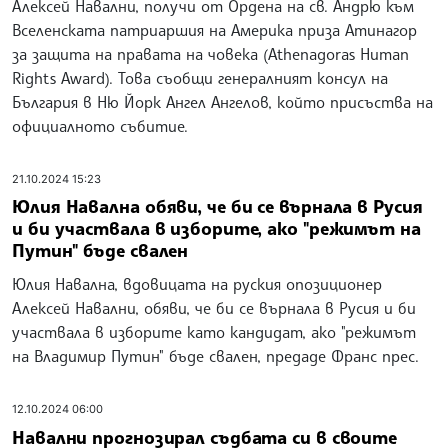
Алексей Навални, получи от Ордена на св. Андрю към
Вселенската патриаршия на Америка приза Атинагор
за защита на правата на човека (Athenagoras Human
Rights Award). Това съобщи генералният консул на
България в Ню Йорк Ангел Ангелов, който присъства на
официалното събитие.
21.10.2024 15:23
Юлия Навална обяви, че би се върнала в Русия
и би участвала в изборите, ако "режимът на
Путин" бъде свален
Юлия Навална, вдовицата на руския опозиционер
Алексей Навални, обяви, че би се върнала в Русия и би
участвала в изборите като кандидат, ако "режимът
на Владимир Путин" бъде свален, предаде Франс прес.
12.10.2024 06:00
Навални прогнозирал съдбата си в своите