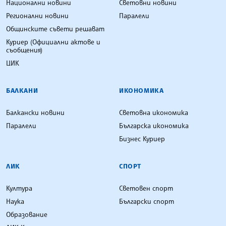
Национални новини
Световни новини
Регионални новини
Паралели
Общинските съвети решават
Куриер (Официални актове и
съобщения)
ЦИК
БАЛКАНИ
ИКОНОМИКА
Балкански новини
Световна икономика
Паралели
Българска икономика
Бизнес Куриер
ЛИК
СПОРТ
Култура
Световен спорт
Наука
Български спорт
Образование