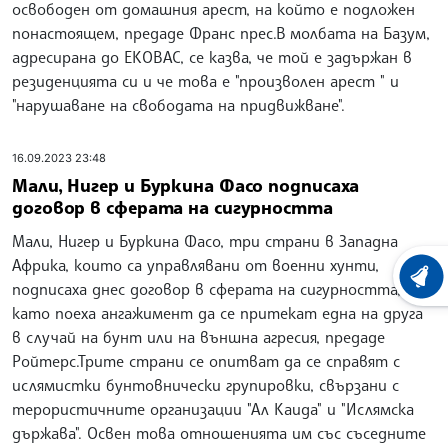
освободен от домашния арест, на който е подложен
понастоящем, предаде Франс прес.В молбата на Базум,
адресирана до ЕКОВАС, се казва, че той е задържан в
резиденцията си и че това е "произволен арест " и
"нарушаване на свободата на придвижване".
16.09.2023 23:48
Мали, Нигер и Буркина Фасо подписаха
договор в сферата на сигурността
Мали, Нигер и Буркина Фасо, три страни в Западна
Африка, които са управлявани от военни хунти,
ХРОНО
подписаха днес договор в сферата на сигурността,
като поеха ангажимент да се притекат една на друга
в случай на бунт или на външна агресия, предаде
Ройтерс.Трите страни се опитват да се справят с
ислямистки бунтовнически групировки, свързани с
терористичните организации "Ал Каида" и "Ислямска
държава". Освен това отношенията им със съседните