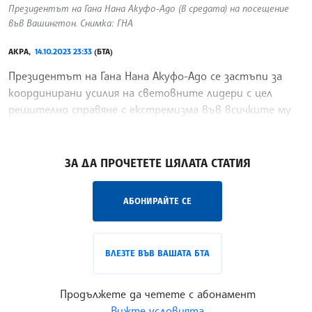
Президентът на Гана Нана Акуфо-Адо (в средата) на посещение
във Вашингтон. Снимка: ГНА
АКРА,
14.10.2023 23:33
(БТА)
Президентът на Гана Нана Акуфо-Адо се застъпи за
координирани усилия на световните лидери с цел
решително справяне с екстремизма във всичките му
форми, предаде ганайската новинарска агенция ГНА.
/ИТ/
ЗА ДА ПРОЧЕТЕТЕ ЦЯЛАТА СТАТИЯ
АБОНИРАЙТЕ СЕ
ВЛЕЗТЕ ВЪВ ВАШАТА БТА
Продължете да четете с абонамент
Вижте условията