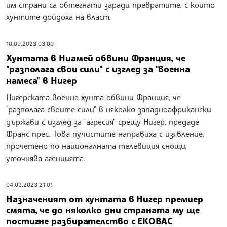
им страни са обтегнати заради превратите, с които
хунтите дойдоха на власт.
10.09.2023 03:00
Хунтата в Ниамей обвини Франция, че
"разполага свои сили" с изглед за "военна
намеса" в Нигер
Нигерската военна хунта обвини Франция, че
"разполага своите сили" в няколко западноафрикански
държави с изглед за "агресия" срещу Нигер, предаде
Франс прес. Това пучистите направиха с изявление,
прочетено по националната телевиция снощи,
уточнява агенцията.
04.09.2023 21:01
Назначеният от хунтата в Нигер премиер
смята, че до няколко дни страната му ще
постигне разбирателство с ЕКОВАС