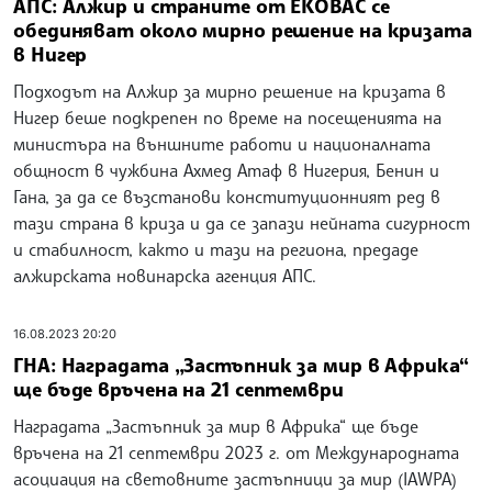
АПС: Алжир и страните от ЕКОВАС се
обединяват около мирно решение на кризата
в Нигер
Подходът на Алжир за мирно решение на кризата в
Нигер беше подкрепен по време на посещенията на
министъра на външните работи и националната
общност в чужбина Ахмед Атаф в Нигерия, Бенин и
Гана, за да се възстанови конституционният ред в
тази страна в криза и да се запази нейната сигурност
и стабилност, както и тази на региона, предаде
алжирската новинарска агенция АПС.
16.08.2023 20:20
ГНА: Наградата „Застъпник за мир в Африка“
ще бъде връчена на 21 септември
Наградата „Застъпник за мир в Африка“ ще бъде
връчена на 21 септември 2023 г. от Международната
асоциация на световните застъпници за мир (IAWPA)