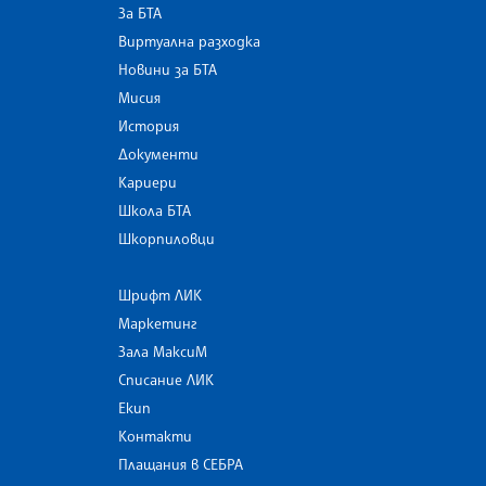
За БТА
Виртуална разходка
Новини за БТА
Мисия
История
Документи
Кариери
Школа БТА
Шкорпиловци
Шрифт ЛИК
Маркетинг
Зала МаксиМ
Списание ЛИК
Екип
Контакти
Плащания в СЕБРА