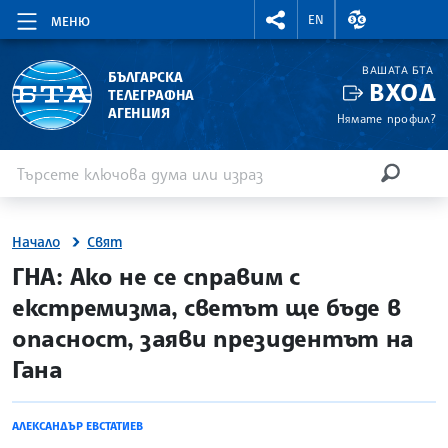
RIGHTMENU.SOCIAL
ВАЛУТНИ КУР
EN
МЕНЮ
ВАШАТА БТА
БЪЛГАРСКА
ВХОД
ТЕЛЕГРАФНА
АГЕНЦИЯ
Нямате профил?
Въведете ключова дума или израз
Търсене
ТЪРСЕН
Начало
Свят
site.bta
ГНА: Ако не се справим с
екстремизма, светът ще бъде в
опасност, заяви президентът на
Гана
АЛЕКСАНДЪР ЕВСТАТИЕВ