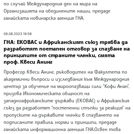
по случай Международния ден на мира на
Организацията на обединените нации, предаде
ганайската новинарска агенция ГНА.
06.08.2023 19:58
ГНА: ЕКОВАС и Африканският съюз трябва да
разработят поетапен отговор за спазване на
принципите от страните членки, смята
проф. Квеси Анинг
Професор Квеси Анинг, ръководител на Факултета по
академични въпроси и изследвания към Международния
център за обучение на мироопазващи сили "Кофи Анан",
призова Икономическата общност на
западноафриканските държави (ЕКОВАС) и Африканския
съюз да разработят "постепенни стъпки за реакция" на
пропуските на държавите членки в спазването на
подписаните правила, норми и принципи, предаде
ганайската информационна агенция ГНА.Освен това