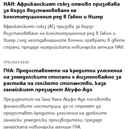
НАН: Африканският съюз отново призовава
за бързо възстановяване на
конституционния ред в Габон и Нигер
Африканският съюз (АС) призова за бързо
възстановяване на конституционния ред в Габон и
Нигер след неотдавнашните военни преврати в двете
страни, предаде нигерийската новинарска агенция НАН.
17.10.2023 00:00
ГНА: Предоставянето на кредитни улеснения
на земеделските стопани е жизненоважно за
растежа на селското стопанство, каза
ганайският президент Акуфо-Адо
Президентът на Гана Нана Акуфо-Адо посъветва
финансовите институции да се стремят да
предоставят кредитни улеснения на дребните
ганайски земеделски производители, предаде
ганайската новинарска агенция ГНА.