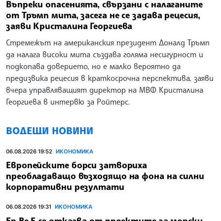
Въпреки опасенията, свързани с налаганите
от Тръмп мита, засега не се задава рецесия,
заяви Кристалина Георгиева
Стремежът на американския президент Доналд Тръмп
да налага високи мита създава голяма несигурност и
подкопава доверието, но е малко вероятно да
предизвика рецесия в краткосрочна перспектива, заяви
вчера управляващият директор на МВФ Кристалина
Георгиева в интервю за Ройтерс.
ВОДЕЩИ НОВИНИ
06.08.2026 19:52
ИКОНОМИКА
Европейските борси затвориха
преобладаващо възходящо на фона на силни
корпоративни резултати
06.08.2026 19:31
ИКОНОМИКА
Ер Ве Е се отказва от проектите за морски