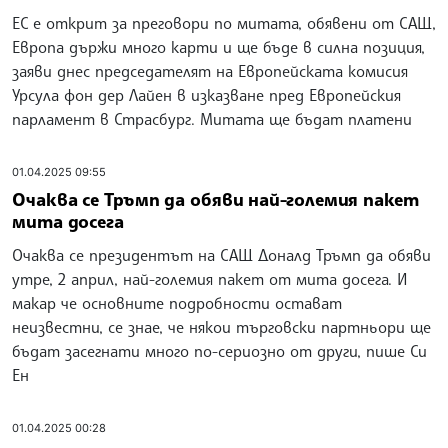
ЕС е открит за преговори по митата, обявени от САЩ,
Европа държи много карти и ще бъде в силна позиция,
заяви днес председателят на Европейската комисия
Урсула фон дер Лайен в изказване пред Европейския
парламент в Страсбург. Митата ще бъдат платени
01.04.2025 09:55
Очаква се Тръмп да обяви най-големия пакет
мита досега
Очаква се президентът на САЩ Доналд Тръмп да обяви
утре, 2 април, най-големия пакет от мита досега. И
макар че основните подробности остават
неизвестни, се знае, че някои търговски партньори ще
бъдат засегнати много по-сериозно от други, пише Си
Ен
01.04.2025 00:28