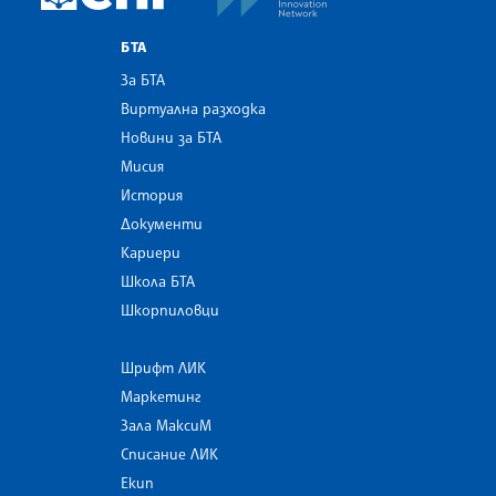
БТА
За БТА
Виртуална разходка
Новини за БТА
Мисия
История
Документи
Кариери
Школа БТА
Шкорпиловци
Шрифт ЛИК
Маркетинг
Зала МаксиМ
Списание ЛИК
Екип