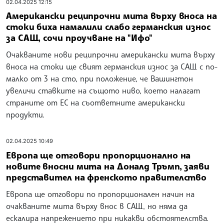
02.04.2025 12:15
Американски реципрочни мита върху вноса на
стоки биха намалили слабо германския износ
за САЩ, сочи проучване на "Ифо"
Очакваните нови реципрочни американски мита върху
вноса на стоки ще свият германския износ за САЩ с по-
малко от 3 на сто, при положение, че Вашингтон
увеличи ставките на същото ниво, което налагат
страните от ЕС на съответните американски
продукти.
02.04.2025 10:49
Европа ще отговори пропорционално на
новите вносни мита на Доналд Тръмп, заяви
представител на френското правителство
Европа ще отговори по пропорционален начин на
очакваните мита върху внос в САЩ, но няма да
ескалира напрежението при никакви обстоятелства.