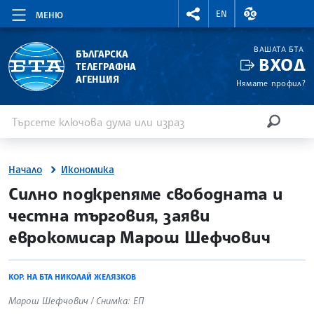
RIGHTMENU.SOCIAL
ВАЛУТНИ КУР
EN
МЕНЮ
ВАШАТА БТА
БЪЛГАРСКА
ВХОД
ТЕЛЕГРАФНА
АГЕНЦИЯ
Нямате профил?
Въведете ключова дума или израз
Търсене
ТЪРСЕН
Начало
Икономика
site.bta
Силно подкрепяме свободната и
честна търговия, заяви
еврокомисар Марош Шефчович
КОР. НА БТА НИКОЛАЙ ЖЕЛЯЗКОВ
Марош Шефчович / Снимка: ЕП