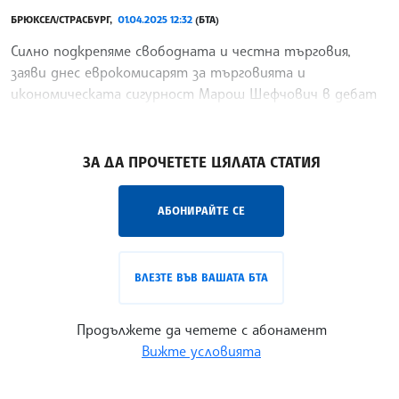
БРЮКСЕЛ/СТРАСБУРГ,
01.04.2025 12:32
(БТА)
Силно подкрепяме свободната и честна търговия,
заяви днес еврокомисарят за търговията и
икономическата сигурност Марош Шефчович в дебат
в Европейския парламент в Страсбург.
/ЕС/
ЗА ДА ПРОЧЕТЕТЕ ЦЯЛАТА СТАТИЯ
АБОНИРАЙТЕ СЕ
ВЛЕЗТЕ ВЪВ ВАШАТА БТА
Продължете да четете с абонамент
Вижте условията