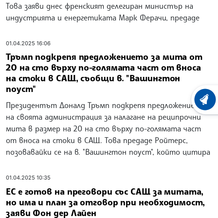
Това заяви днес френският делегиран министър на
индустрията и енергетиката Марк Ферачи, предаде
01.04.2025 16:06
Тръмп подкрепя предложението за мита от
20 на сто върху по-голямата част от вноса
на стоки в САЩ, съобщи в. "Вашингтон
поуст"
ХРОНО
Президентът Доналд Тръмп подкрепя предложението
на своята администрация за налагане на реципрочни
мита в размер на 20 на сто върху по-голямата част
от вноса на стоки в САЩ. Това предаде Ройтерс,
позовавайки се на в. "Вашингтон поуст", който цитира
01.04.2025 10:35
ЕС е готов на преговори със САЩ за митата,
но има и план за отговор при необходимост,
заяви Фон дер Лайен