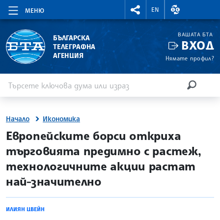
RIGHTMENU.SOCIAL
ВАЛУТНИ КУР
EN
МЕНЮ
ВАШАТА БТА
БЪЛГАРСКА
ВХОД
ТЕЛЕГРАФНА
АГЕНЦИЯ
Нямате профил?
Въведете ключова дума или израз
Търсене
ТЪРСЕН
Начало
Икономика
site.bta
Европейските борси откриха
търговията предимно с растеж,
технологичните акции растат
най-значително
ИЛИЯН ЦВЕЙН