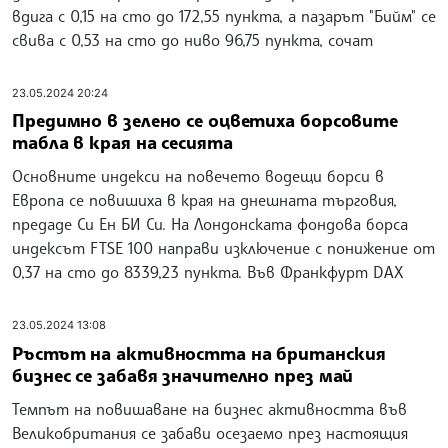
вдига с 0,15 на сто до 172,55 пункта, а пазарът "Бийм" се
свива с 0,53 на сто до ниво 96,75 пункта, сочат
23.05.2024 20:24
Предимно в зелено се оцветиха борсовите
табла в края на сесията
Основните индекси на повечето водещи борси в
Европа се повишиха в края на днешната търговия,
предаде Си Ен БИ Си. На Лондонската фондова борса
индексът FTSE 100 направи изключение с понижение от
0,37 на сто до 8339,23 пункта. Във Франкфурт DAX
23.05.2024 13:08
Ръстът на активността на британския
бизнес се забавя значително през май
Темпът на повишаване на бизнес активността във
Великобритания се забави осезаемо през настоящия