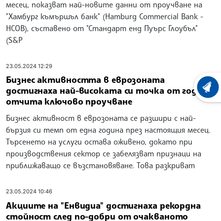
месец, показват най-новите данни от проучване на
"Хамбург къмършъл банк" (Hamburg Commercial Bank -
HCOB), съставено от "Стандарт енд Пуърс Глоубъл"
(S&P
23.05.2024 12:29
Бизнес активността в еврозоната
достигнаха най-високата си точка от година,
ХРОНО
отчита ключово проучване
Бизнес активност в еврозоната се разшири с най-
бързия си темп от една година през настоящия месец.
Търсенето на услуги остава оживено, докато при
производствения сектор се забелязват признаци на
приближаващо се възстановяване. Това разкриват
23.05.2024 10:46
Акциите на "Енвидиа" достигнаха рекордна
стойност след по-добри от очакваното