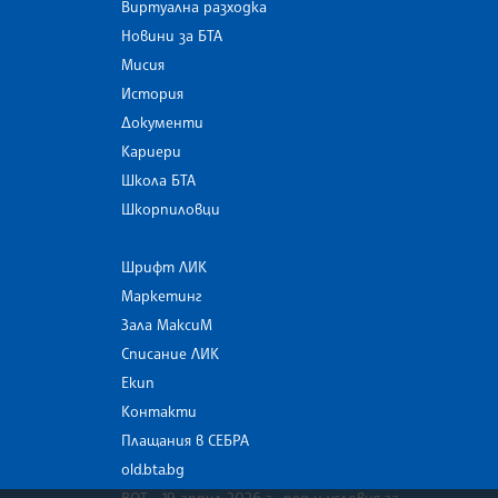
Виртуална разходка
Новини за БТА
Мисия
История
Документи
Кариери
Школа БТА
Шкорпиловци
Шрифт ЛИК
Маркетинг
Зала МаксиМ
Списание ЛИК
Екип
Контакти
Плащания в СЕБРА
old.bta.bg
ВОТ - 19 април 2026 г . ред и условия за