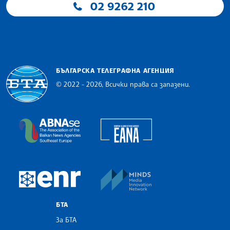
02 9262 210
БЪЛГАРСКА ТЕЛЕГРАФНА АГЕНЦИЯ
© 2022 - 2026, Всички права са запазени.
Българска телеграфна агенция
European Alliance of N
The Assocoation of the Balkan News Agencies S
MINDS Media Innovatio
European Newsroom
БТА
За БТА