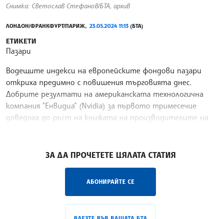
Снимка: Светослав Стефанов/БТА, архив
ЛОНДОН/ФРАНКФУРТ/ПАРИЖ,
23.05.2024 11:13
(БТА)
ЕТИКЕТИ
Пазари
Водещите индекси на европейските фондови пазари
откриха предимно с повишения търговията днес.
Добрите резултати на американската технологична
компания "Енвидиа" (Nvidia) за първото тримесечие
доведоха до ръст на книжата на производителите на
чипове
/СЛС/
ЗА ДА ПРОЧЕТЕТЕ ЦЯЛАТА СТАТИЯ
АБОНИРАЙТЕ СЕ
ВЛЕЗТЕ ВЪВ ВАШАТА БТА