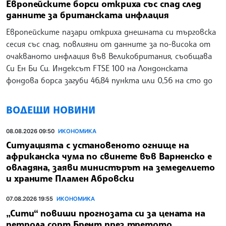
Европейските борси откриха със спад след
данните за британската инфлация
Европейските пазари откриха днешната си търговска
сесия със спад, повлияни от данните за по-висока от
очакваното инфлация във Великобритания, съобщава
Си Ен Би Си. Индексът FTSE 100 на Лондонската
фондова борса загуби 46,84 пункта или 0,56 на сто до
ВОДЕЩИ НОВИНИ
08.08.2026 09:50
ИКОНОМИКА
Ситуацията с установеното огнище на
африканска чума по свинете във Варненско е
овладяна, заяви министърът на земеделието
и храните Пламен Абровски
07.08.2026 19:55
ИКОНОМИКА
„Сити“ повиши прогнозата си за цената на
петрола сорт Брент през третото