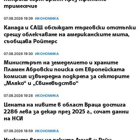
тримесечие
07.08.2026 19:39
ИКОНОМИКА
Канада и САЩ обсъждат търговски отстъпки
срещу облекчаване на американските мита,
съобщава Ройтерс
07.08.2026 19:30
ИКОНОМИКА
Министърът на земеделието и храните
Пламен Абровски поиска от Европейската
комисия извънредна подкрепа за секторите
„Мляко“ и „Свиневъдство“
07.08.2026 19:28
ИКОНОМИКА
Цената на нивите в област Враца достига
2286 лева за декар през 2025 г., сочат данни
на НСИ
07.08.2026 18:59
ИКОНОМИКА
Ниските води на реките Дунав и Рейн