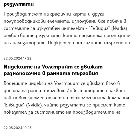
резултати
Производителят на графични карти и други
полупроводникови елементи, използвани все повече в
системите за изкуствен интелект - "Енвидиа" (Nvidia)
обяви своите резултати, които надминаха прогнозите
на анализаторите. Подкрепена от силното търсене на
22.05.2024 17:22
Индексите на Уолстрийт се движат
разнопосочно в ранната търговия
Водещите индекси на Уолстрийт се движат вяло в
днешната ранна търговия. Инвеститорите очакват
най-новия фирмен отчет на технологичната компания
"Енвидиа" (Nvidia), чийто резултати се приемат като
показател за състоянието на производителите на
22.05.2024 10:25