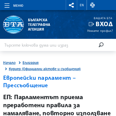
RIGHTMENU.SOCIAL
ВАЛУТНИ КУР
EN
МЕНЮ
ВАШАТА БТА
БЪЛГАРСКА
ВХОД
ТЕЛЕГРАФНА
АГЕНЦИЯ
Нямате профил?
Въведете ключова дума или израз
Търсене
ТЪРСЕН
Начало
България
Куриер (Официални актове и съобщения)
Европейски парламент –
Прессъобщение
site.bta
ЕП: Парламентът приема
преработени правила за
намаляване, повторно използване