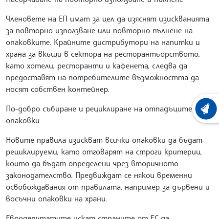
Членовете на ЕП имат за цел да изяснят изискванията
за повторно използване или повторно пълнене на
опаковките. Крайните дистрибутори на напитки и
храна за вкъщи в сектора на ресторантьорството,
като хотели, ресторанти и кафенета, следва да
предоставят на потребителите възможността да
носят собствен контейнер.
По-добро събиране и рециклиране на отпадъците от
ХРОНО
опаковки
Новите правила изискват всички опаковки да бъдат
рециклируеми, като отговарят на строги критерии,
които да бъдат определени чрез вторичното
законодателство. Предвиждат се някои временни
освобождавания от правилата, например за дървени и
восъчни опаковки на храни.
Евродепутатите искат страните от ЕС да