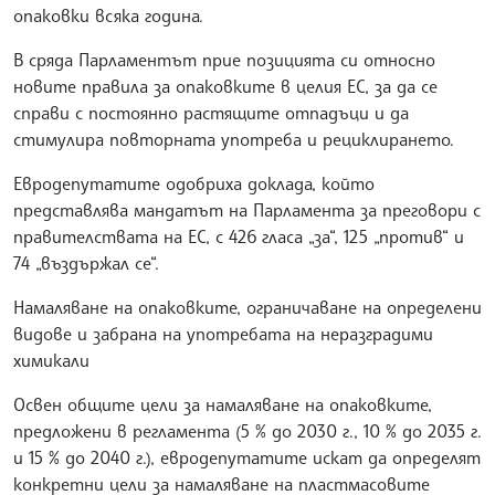
опаковки всяка година.
В сряда Парламентът прие позицията си относно
новите правила за опаковките в целия ЕС, за да се
справи с постоянно растящите отпадъци и да
стимулира повторната употреба и рециклирането.
Евродепутатите одобриха доклада, който
представлява мандатът на Парламента за преговори с
правителствата на ЕС, с 426 гласа „за“, 125 „против“ и
74 „въздържал се“.
Намаляване на опаковките, ограничаване на определени
видове и забрана на употребата на неразградими
химикали
Освен общите цели за намаляване на опаковките,
предложени в регламента (5 % до 2030 г., 10 % до 2035 г.
и 15 % до 2040 г.), евродепутатите искат да определят
конкретни цели за намаляване на пластмасовите