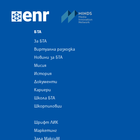
MINDS Media Innovatio
European Newsroom
БТА
За БТА
Виртуална разходка
Новини за БТА
Мисия
История
Документи
Кариери
Школа БТА
Шкорпиловци
Шрифт ЛИК
Маркетинг
Зала МаксиМ