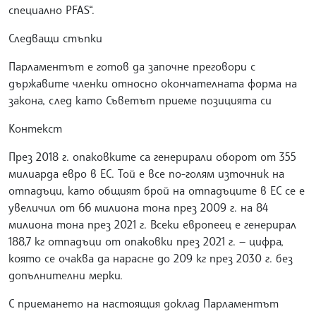
специално PFAS“.
Следващи стъпки
Парламентът е готов да започне преговори с
държавите членки относно окончателната форма на
закона, след като Съветът приеме позицията си
Контекст
През 2018 г. опаковките са генерирали оборот от 355
милиарда евро в ЕС. Той е все по-голям източник на
отпадъци, като общият брой на отпадъците в ЕС се е
увеличил от 66 милиона тона през 2009 г. на 84
милиона тона през 2021 г. Всеки европеец е генерирал
188,7 кг отпадъци от опаковки през 2021 г. — цифра,
която се очаква да нарасне до 209 кг през 2030 г. без
допълнителни мерки.
С приемането на настоящия доклад Парламентът