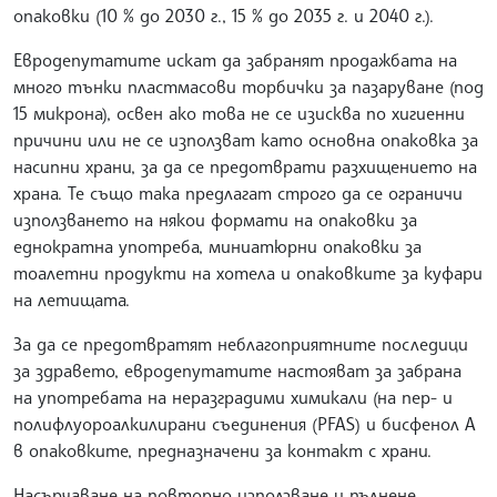
опаковки (10 % до 2030 г., 15 % до 2035 г. и 2040 г.).
Евродепутатите искат да забранят продажбата на
много тънки пластмасови торбички за пазаруване (под
15 микрона), освен ако това не се изисква по хигиенни
причини или не се използват като основна опаковка за
насипни храни, за да се предотврати разхищението на
храна. Те също така предлагат строго да се ограничи
използването на някои формати на опаковки за
еднократна употреба, миниатюрни опаковки за
тоалетни продукти на хотела и опаковките за куфари
на летищата.
За да се предотвратят неблагоприятните последици
за здравето, евродепутатите настояват за забрана
на употребата на неразградими химикали (на пер- и
полифлуороалкилирани съединения (PFAS) и бисфенол А
в опаковките, предназначени за контакт с храни.
Насърчаване на повторно използване и пълнене