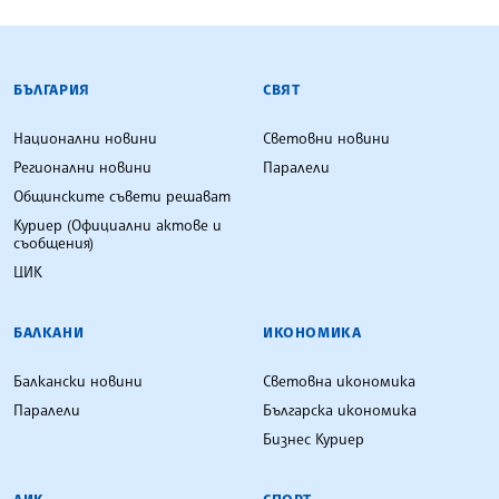
БЪЛГАРСКА ТЕЛЕГРАФНА АГЕНЦИЯ
БЪЛГАРИЯ
СВЯТ
Национални новини
Световни новини
Регионални новини
Паралели
Общинските съвети решават
Куриер (Официални актове и
съобщения)
ЦИК
БАЛКАНИ
ИКОНОМИКА
Балкански новини
Световна икономика
Паралели
Българска икономика
Бизнес Куриер
ЛИК
СПОРТ