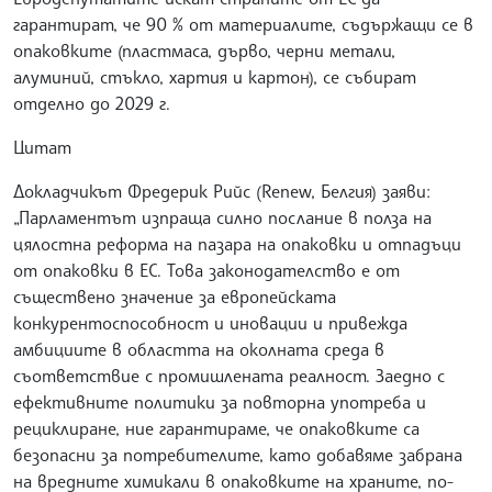
гарантират, че 90 % от материалите, съдържащи се в
опаковките (пластмаса, дърво, черни метали,
алуминий, стъкло, хартия и картон), се събират
отделно до 2029 г.
Цитат
Докладчикът Фредерик Рийс (Renew, Белгия) заяви:
„Парламентът изпраща силно послание в полза на
цялостна реформа на пазара на опаковки и отпадъци
от опаковки в ЕС. Това законодателство е от
съществено значение за европейската
конкурентоспособност и иновации и привежда
амбициите в областта на околната среда в
съответствие с промишлената реалност. Заедно с
ефективните политики за повторна употреба и
рециклиране, ние гарантираме, че опаковките са
безопасни за потребителите, като добавяме забрана
на вредните химикали в опаковките на храните, по-