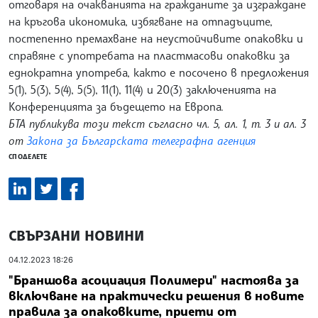
отговаря на очакванията на гражданите за изграждане
на кръгова икономика, избягване на отпадъците,
постепенно премахване на неустойчивите опаковки и
справяне с употребата на пластмасови опаковки за
еднократна употреба, както е посочено в предложения
5(1), 5(3), 5(4), 5(5), 11(1), 11(4) и 20(3) заключенията на
Конференцията за бъдещето на Европа.
БТА публикува този текст съгласно чл. 5, ал. 1, т. 3 и ал. 3
от
Закона за Българската телеграфна агенция
СПОДЕЛЕТЕ
СВЪРЗАНИ НОВИНИ
04.12.2023 18:26
"Браншова асоциация Полимери" настоява за
включване на практически решения в новите
правила за опаковките, приети от