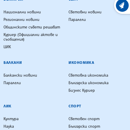
ХРОНО
Национални новини
Световни новини
Регионални новини
Паралели
Общинските съвети решават
Куриер (Официални актове и
съобщения)
ЦИК
БАЛКАНИ
ИКОНОМИКА
Балкански новини
Световна икономика
Паралели
Българска икономика
Бизнес Куриер
ЛИК
СПОРТ
Култура
Световен спорт
Наука
Български спорт