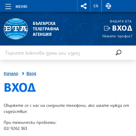
RIGHTMENU.SOCIAL
ВАЛУТНИ КУР
EN
МЕНЮ
ВАШАТА БТА
БЪЛГАРСКА
ВХОД
ТЕЛЕГРАФНА
АГЕНЦИЯ
Нямате профил?
Въведете ключова дума или израз
Търсене
ТЪРСЕН
Начало
Вход
SITE.BTA
ВХОД
Свържете се с нас на следните телефони, ако имате нужда от
съдействие:
При технически проблеми:
02/ 9262 363