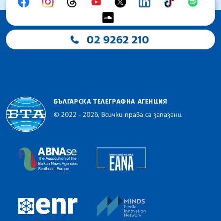
02 9262 210
БЪЛГАРСКА ТЕЛЕГРАФНА АГЕНЦИЯ
© 2022 - 2026, Всички права са запазени.
Българска телеграфна агенция
European Alliance of N
The Assocoation of the Balkan News Agencies S
MINDS Media Innovatio
European Newsroom