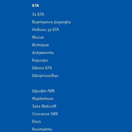
БТА
За БТА
Виртуална разходка
Новини за БТА
Мисия
История
Документи
Кариери
Школа БТА
Шкорпиловци
Шрифт ЛИК
Маркетинг
Зала МаксиМ
Списание ЛИК
Екип
Контакти