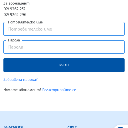
За абонамент:
02/ 9262 232
02/ 9262 296
Потребителско име
Парола
ВЛЕЗТЕ
Забравена парола?
Нямате абонамент?
Регистрирайте се
БЪЛГАРСКА ТЕЛЕГРАФНА АГЕНЦИЯ
БЪЛГАРИЯ
СВЯТ