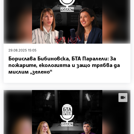
29.08.2025 15:05
Борислава Бибиновска, БТА Паралели: За
пожарите, екологията и защо трябва да
мислим „зелено“
videos.