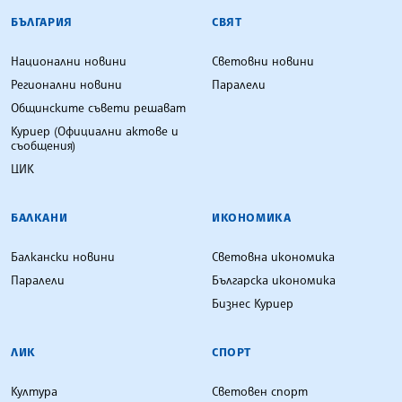
БЪЛГАРСКА ТЕЛЕГРАФНА АГЕНЦИЯ
БЪЛГАРИЯ
СВЯТ
Национални новини
Световни новини
Регионални новини
Паралели
Общинските съвети решават
Куриер (Официални актове и
съобщения)
ЦИК
БАЛКАНИ
ИКОНОМИКА
Балкански новини
Световна икономика
Паралели
Българска икономика
Бизнес Куриер
ЛИК
СПОРТ
Култура
Световен спорт