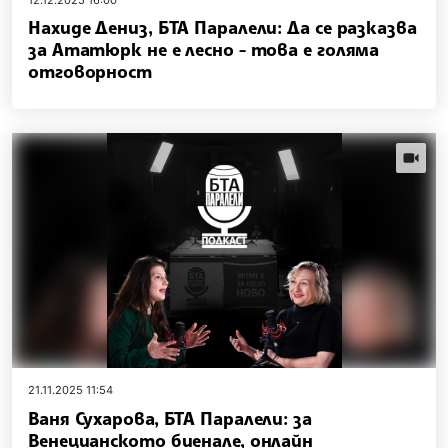
Нахиде Дениз, БТА Паралели: Да се разказва
за Ататюрк не е лесно - това е голяма
отговорност
videos.
21.11.2025 11:54
Ваня Сухарова, БТА Паралели: за
Венецианското биенале, онлайн