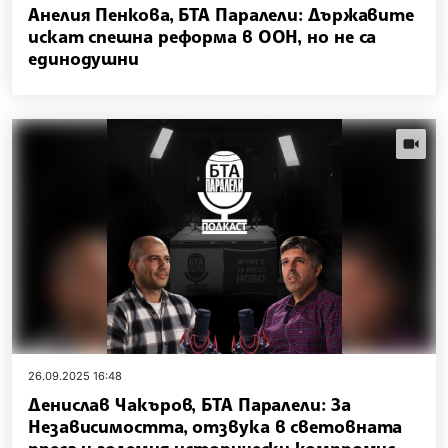
Анелия Пенкова, БТА Паралели: Държавите
искат спешна реформа в ООН, но не са
единодушни
videos.
26.09.2025 16:48
Денислав Чакъров, БТА Паралели: За
Независимостта, отзвука в световната