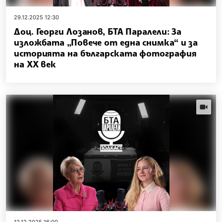
29.12.2025 12:30
Доц. Георги Лозанов, БТА Паралели: За
изложбата „Повече от една снимка“ и за
историята на българската фотография
на ХХ век
videos.
12.12.2025 16:00