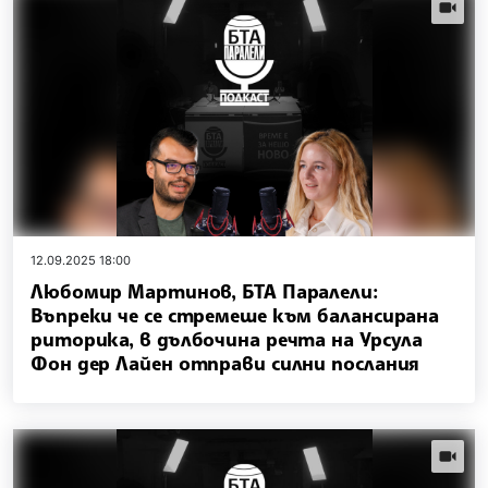
videos.
12.09.2025 18:00
Любомир Мартинов, БТА Паралели:
Въпреки че се стремеше към балансирана
риторика, в дълбочина речта на Урсула
Фон дер Лайен отправи силни послания
videos.