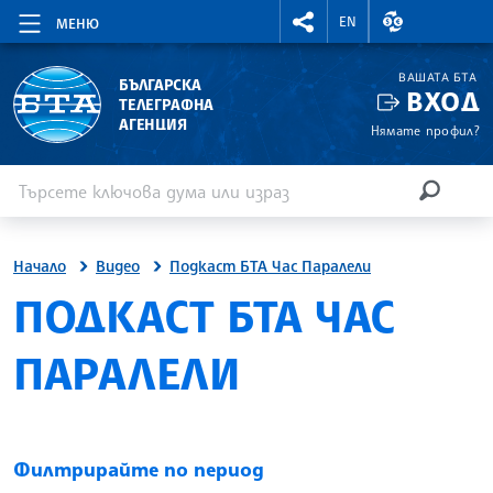
RIGHTMENU.SOCIAL
ВАЛУТНИ КУР
EN
МЕНЮ
ВАШАТА БТА
БЪЛГАРСКА
ВХОД
ТЕЛЕГРАФНА
АГЕНЦИЯ
Нямате профил?
Въведете ключова дума или израз
Търсене
ТЪРСЕН
Начало
Видео
Подкаст БТА Час Паралели
SITE.BTA
ПОДКАСТ БТА ЧАС
ПАРАЛЕЛИ
Филтрирайте по период