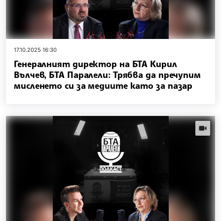
17.10.2025 16:30
Генералният директор на БТА Кирил
Вълчев, БТА Паралели: Трябва да пречупим
мисленето си за медиите като за пазар
videos.