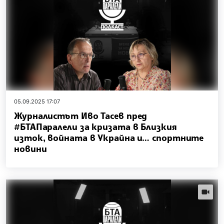
05.09.2025 17:07
Журналистът Иво Тасев пред
#БТАПаралели за кризата в Близкия
изток, войната в Украйна и… спортните
новини
videos.