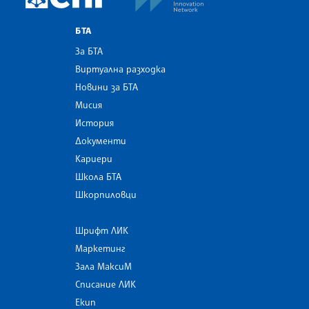
БТА
За БТА
Виртуална разходка
Новини за БТА
Мисия
История
Документи
Кариери
Школа БТА
Шкорпиловци
Шрифт ЛИК
Маркетинг
Зала МаксиМ
Списание ЛИК
Екип