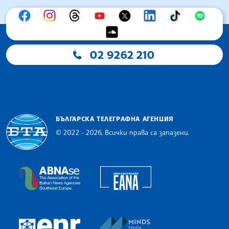
02 9262 210
БЪЛГАРСКА ТЕЛЕГРАФНА АГЕНЦИЯ
© 2022 - 2026, Всички права са запазени.
Българска телеграфна агенция
European Alliance of N
The Assocoation of the Balkan News Agencies S
MINDS Media Innovatio
European Newsroom