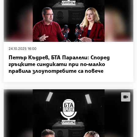
24.10.2025 16:00
Петър Къдрев, БТА Паралели: Според
гръцките синдикати при по-малко
правила злоупотребите са повече
videos.