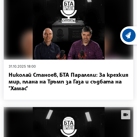
ХРОНО
31.10.2025 18:00
Николай Станоев, БТА Паралели: За крехкия
мир, плана на Тръмп за Газа и съдбата на
"Хамас"
videos.