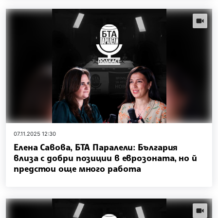
videos.
07.11.2025 12:30
Елена Савова, БТА Паралели: България
влиза с добри позиции в еврозоната, но й
предстои още много работа
videos.