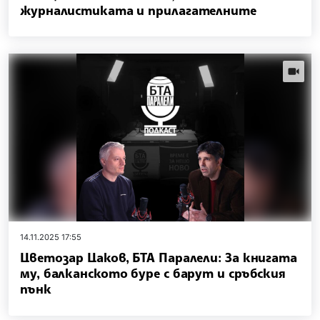
журналистиката и прилагателните
videos.
14.11.2025 17:55
Цветозар Цаков, БТА Паралели: За книгата
му, балканското буре с барут и сръбския
пънк