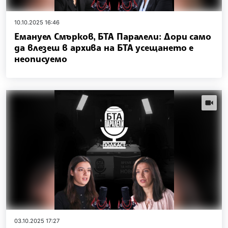
10.10.2025 16:46
Емануел Смърков, БТА Паралели: Дори само
да влезеш в архива на БТА усещането е
неописуемо
videos.
03.10.2025 17:27