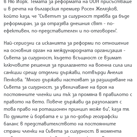
в Ню Йорк. Темата за реформата на ООН присъстваше
и в речта на българския премиер Росен Желязков,
който каза, че "Съветът за сигурност трябва да бъде
реформиран, за да отразява днешния свят - по-
ефективен, по-представителен и по-отговорен".
Най-сериозни са исканията за реформи по отношение
на основния орган на международната организация -
Съвета за сигурност, където всъщност се взимат
ключовите решения за прилагането на военна сила или
санкции срещу отделни държави, потвърди Анелия
Пенкова. "Много държави настояват за разширяване на
Съвета за сигурност, за увеличаване на броя на
постоянните членки или пък за промяна в правилото с
правото на вето. Повече държави да разполагат с
това право на ротационен принцип може би", каза тя.
По думите ѝ борбата е и за по-добър географски
баланс в представителството на постоянните
страни членки на Съвета за сигурност. В момента