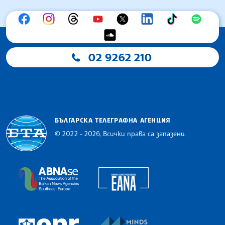
02 9262 210
БЪЛГАРСКА ТЕЛЕГРАФНА АГЕНЦИЯ
© 2022 - 2026, Всички права са запазени.
Българска телеграфна агенция
European Alliance of N
The Assocoation of the Balkan News Agencies S
MINDS Media Innovatio
European Newsroom