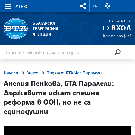
RIGHTMENU.SOCIAL
ВАЛУТНИ КУР
EN
МЕНЮ
ВАШАТА БТА
БЪЛГАРСКА
ВХОД
ТЕЛЕГРАФНА
АГЕНЦИЯ
Нямате профил?
Въведете ключова дума или израз
Търсене
ТЪРСЕН
Начало
Видео
Подкаст БТА Час Паралели
Анелия Пенкова, БТА Паралели:
Държавите искат спешна
реформа в ООН, но не са
единодушни