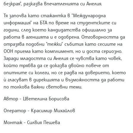
безкрая", разказва впечатленията си Анелия.
Тя започва като стажантка в "Международна
информация" на БТА по време на студентските си
години, след което кандидатства официално за
работа в агенцията и е одобрена. Отговорността да
отразява подобни "тежки" събития като сесиите на
ООН приема като комплимент, но и доста сериозно.
Заради младостта си Анелия се чувства като човек,
който трябва да се доказва двойно повече от
опитните си колеги, но се радва на доверието, което
ѝ гласуват в дирекцията и възможността да работи
по толкова важни световни теми.
Автор - Цветелина Борисова
Оператор - Красимир Михайлов
Монтаж - Силвия Пешева