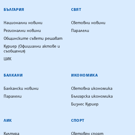
БЪЛГАРСКА ТЕЛЕГРАФНА АГЕНЦИЯ
БЪЛГАРИЯ
СВЯТ
Национални новини
Световни новини
Регионални новини
Паралели
Общинските съвети решават
Куриер (Официални актове и
съобщения)
ЦИК
БАЛКАНИ
ИКОНОМИКА
Балкански новини
Световна икономика
Паралели
Българска икономика
Бизнес Куриер
ЛИК
СПОРТ
Култура
Световен спорт