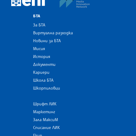
БТА
За БТА
Виртуална разходка
Новини за БТА
Мисия
История
Документи
Кариери
Школа БТА
Шкорпиловци
Шрифт ЛИК
Маркетинг
Зала МаксиМ
Списание ЛИК
Екип