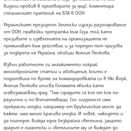
видели пробив в преговорите за мир", коментира
специалният пратеник на БТА в ООН.
Украинският президент Зеленски изрази разочарование
от ООН, правейки препратка към Газа, тъй като
призивите и изявленията на организацията не
преминават към действия, и за пореден път призова
за подкрепа на Украйна, обобщи Анелия Пенкова.
Извън работните си ангажименти покрай
многобройните статии и обобщения, които е
подготвила по време на командировката си в Ню Йорк,
Анелия Пенкова описва Голямата ябълка като
главозамайващ град. "Там сградите са коя от коя по-
различни и по-впечатляващи. Със сигурност има
прекрасни гледки, например от Бруклинския мост, да
кажем, има много красива гледка. И човек, накъдето и
да погледне, вижда една безкрайна светлина, защото
градът е гигантски и светлините му се виждат до