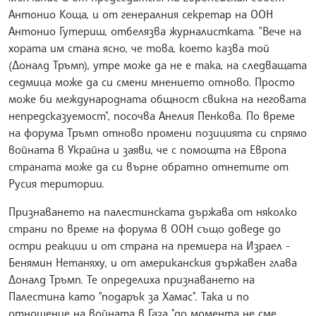
Антонио Коща, и от генералния секретар на ООН
Антонио Гутериш, отбелязва журналистката. "Вече на
хората им стана ясно, че това, което казва той
(Доналд Тръмп), утре може да не е така, на следващата
седмица може да си смени мнението отново. Просто
може би международната общност свикна на неговата
непредсказуемост", посочва Анелия Пенкова. По време
на форума Тръмп отново промени позицията си спрямо
войната в Украйна и заяви, че с помощта на Европа
страната може да си върне обратно отнетите от
Русия територии.
Признаването на палестинската държава от няколко
страни по време на форума в ООН също доведе до
остри реакции и от страна на премиера на Израел -
Бенямин Нетаняху, и от американския държавен глава
Доналд Тръмп. Те определиха признаването на
Палестина като "подарък за Хамас". Така и по
отношение на войната в Газа "до момента не сме