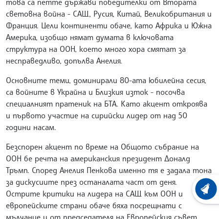
това са петте държави победителки от Втората
световна война - САЩ, Русия, Китай, Великобритания и
Франция. Цели континенти обаче, като Африка и Южна
Америка, изобщо нямат думата в ключовата
структура на ООН, което много хора смятат за
несправедливо, допълва Анелия.
Основните теми, доминирали 80-ата юбилейна сесия,
са войните в Украйна и Близкия изток - посочва
специалният пратеник на БТА. Като акцент откроява
и първото участие на сирийски лидер от над 50
години насам.
Безспорен акцент по време на Общото събрание на
ООН бе речта на американския президент Доналд
Тръмп. Според Анелия Пенкова именно тя е задала тона
за дискусиите през останалата част от деня.
ХРОНО
Острите критики на лидера на САЩ към ООН и
европейските страни обаче бяха посрещнати с
мълчание и от председателя на Европейския съвет