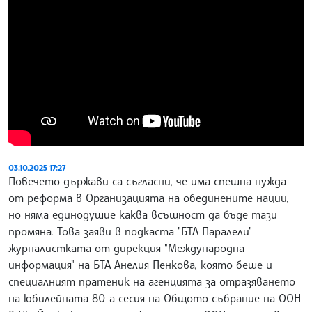
03.10.2025 17:27
Повечето държави са съгласни, че има спешна нужда
от реформа в Организацията на обединените нации,
но няма единодушие каква всъщност да бъде тази
промяна. Това заяви в подкаста "БТА Паралели"
журналистката от дирекция "Международна
информация" на БТА Анелия Пенкова, която беше и
специалният пратеник на агенцията за отразяването
на юбилейната 80-а сесия на Общото събрание на ООН