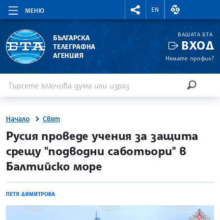
RIGHTMENU.SOCIAL
ВАЛУТНИ КУР
EN
МЕНЮ
ВАШАТА БТА
БЪЛГАРСКА
ВХОД
ТЕЛЕГРАФНА
АГЕНЦИЯ
Нямате профил?
Въведете ключова дума или израз
Търсене
ТЪРСЕН
Начало
Свят
site.bta
Русия проведе учения за защита
срещу "подводни саботьори" в
Балтийско море
ПЕТЯ ДИМИТРОВА