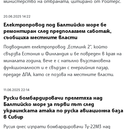
министерство на отбраната, цитирано от Ройтерс.
20.06.2025 14:22
Електропровод под Балтийско море бе
ремонтиран след предполагаем саботаж,
съобщиха местните власти
Подводният електропровод „Естлинк 2“, който
свързва Естония и Финландия и бе повреден в края на
миналата година, вече е с напълно възстановена
функционалност и е свързан с енергийния пазар,
предаде ДПА, като се позова на местните власти.
11.06.2025 22:14
Руски бомбардировачи прелетяха над
Балтийско море за първи път след
украинската атака по руска авиационна база
в Сибир
Русия днес изпрати бомбардировачи Ту-22М3 над