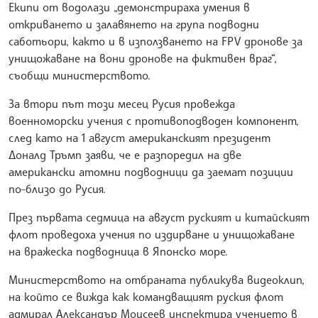
Екипи от водолази „демонстрираха умения в
откриването и залавянето на група подводни
саботьори, както и в използването на FPV дронове за
унищожаване на вони дронове на фиктивен враг“,
съобщи министерството.
За втори път този месец Русия провежда
военноморски учения с противоподводен компонент,
след като на 1 август американският президент
Доналд Тръмп заяви, че е разпоредил на две
американски атомни подводници да заемат позиции
по-близо до Русия.
През първата седмица на август руският и китайският
флот проведоха учения по издирване и унищожаване
на вражеска подводница в Японско море.
Министерството на отбраната публикува видеоклип,
на който се вижда как командващият руския флот
адмирал Александър Моисеев инспектира учението в