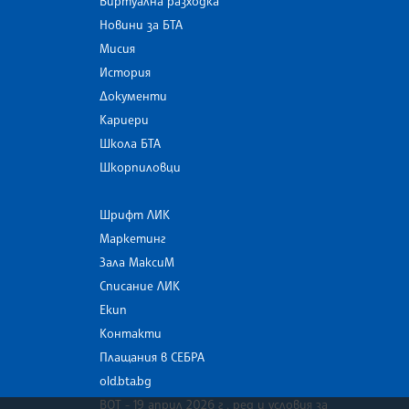
Виртуална разходка
Новини за БТА
Мисия
История
Документи
Кариери
Школа БТА
Шкорпиловци
Шрифт ЛИК
Маркетинг
Зала МаксиМ
Списание ЛИК
Екип
Контакти
Плащания в СЕБРА
old.bta.bg
ВОТ - 19 април 2026 г . ред и условия за