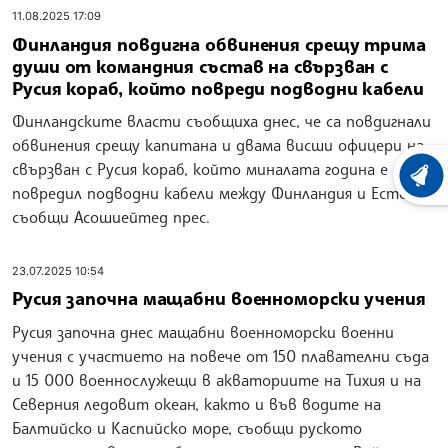
11.08.2025 17:09
Финландия повдигна обвинения срещу трима
души от командния състав на свързван с
Русия кораб, който повреди подводни кабели
Финландските власти съобщиха днес, че са повдигнали
обвинения срещу капитана и двама висши офицери на
свързван с Русия кораб, който миналата година е
ХРОНО
повредил подводни кабели между Финландия и Естония,
съобщи Асошиейтед прес.
23.07.2025 10:54
Русия започна мащабни военноморски учения
Русия започна днес мащабни военноморски военни
учения с участието на повече от 150 плавателни съда
и 15 000 военнослужещи в акваториите на Тихия и на
Северния ледовит океан, както и във водите на
Балтийско и Каспийско море, съобщи руското