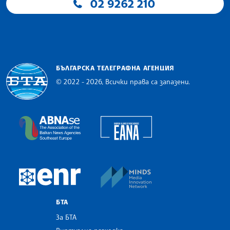
02 9262 210
БЪЛГАРСКА ТЕЛЕГРАФНА АГЕНЦИЯ
© 2022 - 2026, Всички права са запазени.
Българска телеграфна агенция
European Alliance of N
The Assocoation of the Balkan News Agencies S
MINDS Media Innovatio
European Newsroom
БТА
За БТА