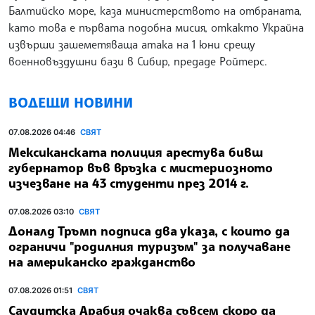
Балтийско море, каза министерството на отбраната,
като това е първата подобна мисия, откакто Украйна
извърши зашеметяваща атака на 1 юни срещу
военновъздушни бази в Сибир, предаде Ройтерс.
ВОДЕЩИ НОВИНИ
07.08.2026 04:46
СВЯТ
Мексиканската полиция арестува бивш
губернатор във връзка с мистериозното
изчезване на 43 студенти през 2014 г.
07.08.2026 03:10
СВЯТ
Доналд Тръмп подписа два указа, с които да
ограничи "родилния туризъм" за получаване
на американско гражданство
07.08.2026 01:51
СВЯТ
Саудитска Арабия очаква съвсем скоро да