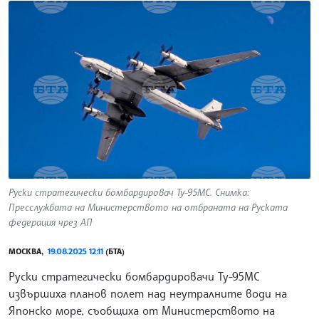
Руски стратегически бомбардировач Ту-95МС. Снимка:
Пресслужбата на Министерството на отбраната на Руската
федерация чрез АП
МОСКВА,
19.08.2025 12:11
(БТА)
Руски стратегически бомбардировачи Ту-95МС
извършиха планов полет над неутралните води на
Японско море, съобщиха от Министерството на