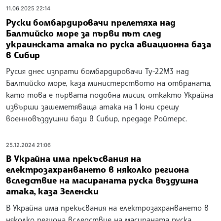
11.06.2025 22:14
Руски бомбардировачи прелетяха над
Балтийско море за първи път след
украинската атака по руска авиационна база
в Сибир
Русия днес изпрати бомбардировачи Ту-22М3 над
Балтийско море, каза министерството на отбраната,
като това е първата подобна мисия, откакто Украйна
извърши зашеметяваща атака на 1 юни срещу
военновъздушни бази в Сибир, предаде Ройтерс.
25.12.2024 21:06
В Украйна има прекъсвания на
електрозахранването в няколко региона
вследствие на масираната руска въздушна
атака, каза Зеленски
В Украйна има прекъсвания на електрозахранването в
няколко региона вследствие на масираната руска