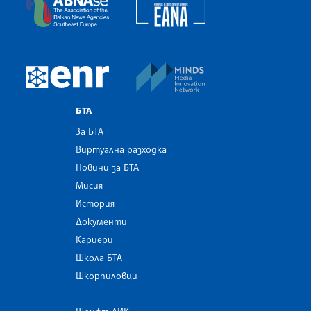
European Alliance of N
The Assocoation of the Balkan News Agencies S
MINDS Media Innovatio
European Newsroom
БТА
За БТА
Виртуална разходка
Новини за БТА
Мисия
История
Документи
Кариери
Школа БТА
Шкорпиловци