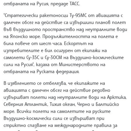
отбраната на Русия, предаде ТАСС.
"Стратегически ракетоносци Ту-95МС от авиацията с
далечен обсег на действие са извършили планов полет
във въздушното пространство над неутралните води
на Японско море. Продължителността на полета е
била повече от шест часа. Ескортът на
изтребителите е бил осигурен от екипажи на
самолети Су-35С и Су-30СМ на Въздушно-космическите
сили на Русия", казаха от Министерството на
отбраната на Руската федерация.
В изявлението се отбелязва, че екипажите на
авиацията с далечен обсег на действие редовно
извършват полети над неутралните води на Арктика,
Северния Атлантик, Тихия океан, Черно и Балтийско
море. Всички полети на самолетите на руските
Въздушно-космически сили се извършват при
стриктно спазване на международните правила за