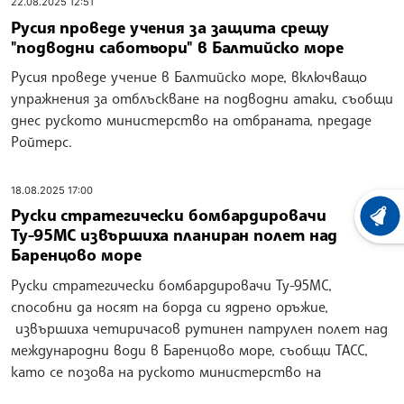
22.08.2025 12:51
Русия проведе учения за защита срещу
"подводни саботьори" в Балтийско море
Русия проведе учение в Балтийско море, включващо
упражнения за отблъскване на подводни атаки, съобщи
днес руското министерство на отбраната, предаде
Ройтерс.
18.08.2025 17:00
Руски стратегически бомбардировачи
ХРОНО
Ту-95МС извършиха планиран полет над
Баренцово море
Руски стратегически бомбардировачи Ту-95МС,
способни да носят на борда си ядрено оръжие,
извършиха четиричасов рутинен патрулен полет над
международни води в Баренцово море, съобщи ТАСС,
като се позова на руското министерство на