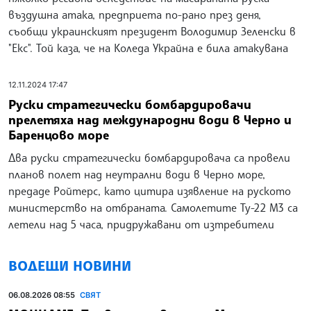
въздушна атака, предприета по-рано през деня,
съобщи украинският президент Володимир Зеленски в
"Екс". Той каза, че на Коледа Украйна е била атакувана
12.11.2024 17:47
Руски стратегически бомбардировачи
прелетяха над международни води в Черно и
Баренцово море
Два руски стратегически бомбардировача са провели
планов полет над неутрални води в Черно море,
предаде Ройтерс, като цитира изявление на руското
министерство на отбраната. Самолетите Ту-22 М3 са
летели над 5 часа, придружавани от изтребители
ВОДЕЩИ НОВИНИ
06.08.2026 08:55
СВЯТ