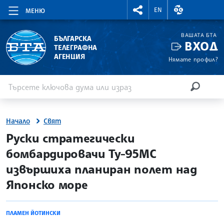
RIGHTMENU.SOCIAL
ВАЛУТНИ КУР
EN
МЕНЮ
ВАШАТА БТА
БЪЛГАРСКА
ВХОД
ТЕЛЕГРАФНА
АГЕНЦИЯ
Нямате профил?
Въведете ключова дума или израз
Търсене
ТЪРСЕН
Начало
Свят
site.bta
Руски стратегически
бомбардировачи Ту-95МС
извършиха планиран полет над
Японско море
ПЛАМЕН ЙОТИНСКИ