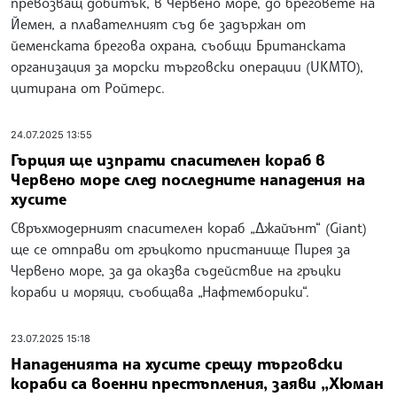
превозващ добитък, в Червено море, до бреговете на
Йемен, а плавателният съд бе задържан от
йеменската брегова охрана, съобщи Британската
организация за морски търговски операции (UKMTO),
цитирана от Ройтерс.
24.07.2025 13:55
Гърция ще изпрати спасителен кораб в
Червено море след последните нападения на
хусите
Свръхмодерният спасителен кораб „Джайънт“ (Giant)
ще се отправи от гръцкото пристанище Пирея за
Червено море, за да оказва съдействие на гръцки
кораби и моряци, съобщава „Нафтемборики“.
23.07.2025 15:18
Нападенията на хусите срещу търговски
кораби са военни престъпления, заяви „Хюман