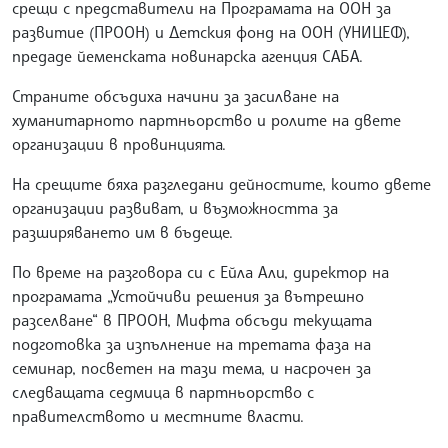
срещи с представители на Програмата на ООН за
развитие (ПРООН) и Детския фонд на ООН (УНИЦЕФ),
предаде йеменската новинарска агенция САБА.
Страните обсъдиха начини за засилване на
хуманитарното партньорство и ролите на двете
организации в провинцията.
На срещите бяха разгледани дейностите, които двете
организации развиват, и възможността за
разширяването им в бъдеще.
По време на разговора си с Ейла Али, директор на
програмата „Устойчиви решения за вътрешно
разселване“ в ПРООН, Мифта обсъди текущата
подготовка за изпълнение на третата фаза на
семинар, посветен на тази тема, и насрочен за
следващата седмица в партньорство с
правителството и местните власти.