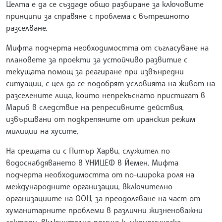
Целта е да се създаде общо разбиране за ключовите
принципи за справяне с проблема с вътрешното
разселване.
Мифта подчерта необходимостта от съгласуване на
плановете за проекти за устойчиво развитие с
текущата помощ за реагиране при извънредни
ситуации, с цел да се подобрят условията на живот на
разселените лица, които непрекъснато пристигат в
Мариб в следствие на репресивните действия,
извършвани от подкрепяните от иранския режим
милиции на хусите,
На срещата си с Питър Харви, служител по
водоснабдяването в УНИЦЕФ в Йемен, Мифта
подчерта необходимостта от по-широка роля на
международните организации, включително
организациите на ООН, за преодоляване на част от
хуманитарните проблеми в различни жизненоважни