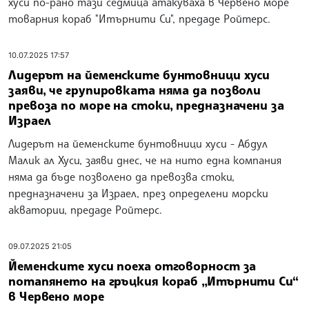
хуси по-рано тази седмица атакуваха в Червено море
товарния кораб "Итърнити Си", предаде Ройтерс.
10.07.2025 17:57
Лидерът на йеменските бунтовници хуси
заяви, че групировката няма да позволи
превоза по море на стоки, предназначени за
Израел
Лидерът на йеменските бунтовници хуси - Абдул
Малик ал Хуси, заяви днес, че на нито една компания
няма да бъде позволено да превозва стоки,
предназначени за Израел, през определени морски
акватории, предаде Ройтерс.
09.07.2025 21:05
Йеменските хуси поеха отговорност за
потапянето на гръцкия кораб „Итърнити Си“
в Червено море