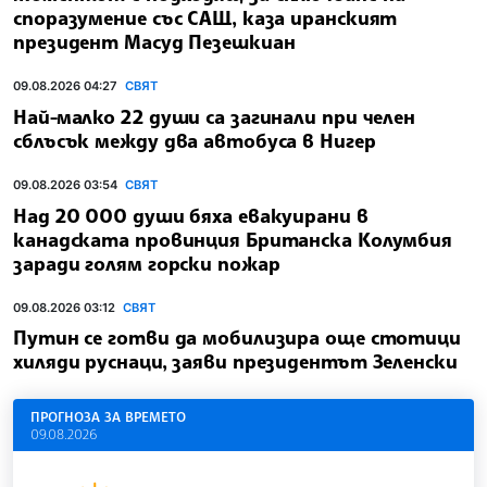
споразумение със САЩ, каза иранският
президент Масуд Пезешкиан
09.08.2026 04:27
СВЯТ
Най-малко 22 души са загинали при челен
сблъсък между два автобуса в Нигер
09.08.2026 03:54
СВЯТ
Над 20 000 души бяха евакуирани в
канадската провинция Британска Колумбия
заради голям горски пожар
09.08.2026 03:12
СВЯТ
Путин се готви да мобилизира още стотици
хиляди руснаци, заяви президентът Зеленски
ПРОГНОЗА ЗА ВРЕМЕТО
09.08.2026