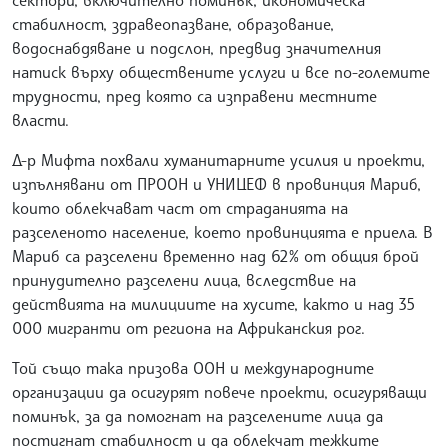
сектори, включително поминък, икономическа
стабилност, здравеопазване, образование,
водоснабдяване и подслон, предвид значителния
натиск върху обществените услуги и все по-големите
трудности, пред която са изправени местните
власти.
Д-р Мифта похвали хуманитарните усилия и проекти,
изпълнявани от ПРООН и УНИЦЕФ в провинция Мариб,
които облекчават част от страданията на
разселеното население, което провинцията е приела. В
Мариб са разселени временно над 62% от общия брой
принудително разселени лица, вследствие на
действията на милициите на хусите, както и над 35
000 мигранти от региона на Африканския рог.
Той също така призова ООН и международните
организации да осигурят повече проекти, осигуряващи
поминък, за да помогнат на разселените лица да
постигнат стабилност и да облекчат тежките