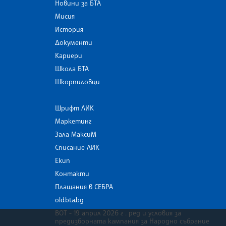
Новини за БТА
Мисия
История
Документи
Кариери
Школа БТА
Шкорпиловци
Шрифт ЛИК
Маркетинг
Зала МаксиМ
Списание ЛИК
Екип
Контакти
Плащания в СЕБРА
old.bta.bg
ВОТ - 19 април 2026 г . ред и условия за
предизборната кампания за Народно събрание