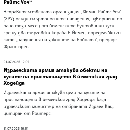
Райтс Уоч“
Неправителствената организация „Хюман Райтс Уоч“
(ХРУ) осъди смъртоносните нападения, извършени по-
рано този месец от йеменските бунтовници хуси
срещу два търговски кораба в Йемен, определяйки ги
като „нарушения на законите на войната“, предаде
Франс прес.
21.07.2025 12:07
Израелската армия атакува обекти на
хусите на пристанището в йеменския град
Ходейда
Израелската армия атакува цели на хусите на
пристанището в йеменския град Ходейда, каза
израелският министър на отбраната Израел Кац,
цитиран от Ройтерс.
11.07.2025 19:51