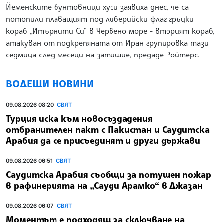
Йеменските бунтовници хуси заявиха днес, че са
потопили плаващият под либерийски флаг гръцки
кораб „Итърнити Си“ в Червено море - вторият кораб,
атакуван от подкрепяната от Иран групировка тази
седмица след месеци на затишие, предаде Ройтерс.
ВОДЕЩИ НОВИНИ
09.08.2026 08:20
СВЯТ
Турция иска към новосъздадения
отбранителен пакт с Пакистан и Саудитска
Арабия да се присъединят и други държави
09.08.2026 06:51
СВЯТ
Саудитска Арабия съобщи за потушен пожар
в рафинерията на „Сауди Арамко“ в Джазан
09.08.2026 06:07
СВЯТ
Моментът е подходящ за сключване на