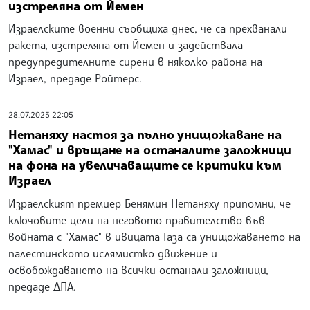
изстреляна от Йемен
Израелските военни съобщиха днес, че са прехванали
ракета, изстреляна от Йемен и задействала
предупредителните сирени в няколко района на
Израел, предаде Ройтерс.
28.07.2025 22:05
Нетаняху настоя за пълно унищожаване на
"Хамас" и връщане на останалите заложници
на фона на увеличаващите се критики към
Израел
Израелският премиер Бенямин Нетаняху припомни, че
ключовите цели на неговото правителство във
войната с "Хамас" в ивицата Газа са унищожаването на
палестинското ислямистко движение и
освобождаването на всички останали заложници,
предаде ДПА.