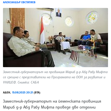
АЛЕКСАНДЪР ЕВСТАТИЕВ
Заместник-губернаторът на провинция Мариб д-р Абд Рабу Мифта
се срещна с представители на Програмата на ООН за развитие и
УНИЦЕФ. Снимка: САБА
АДЕН,
15.08.2025 20:21
(БТА)
Заместник-губернаторът на йеменската провинция
Мариб д-р Абд Рабу Мифта проведе две отделни