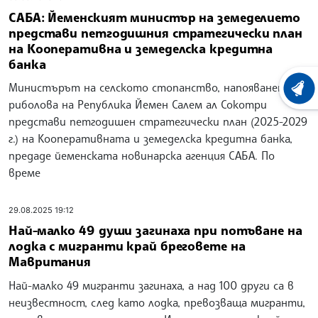
САБА: Йеменският министър на земеделието
представи петгодишния стратегически план
на Кооперативна и земеделска кредитна
банка
Министърът на селското стопанство, напояването и
ХРОНО
риболова на Република Йемен Салем ал Сокотри
представи петгодишен стратегически план (2025-2029
г.) на Кооперативната и земеделска кредитна банка,
предаде йеменската новинарска агенция САБА. По
време
29.08.2025 19:12
Най-малко 49 души загинаха при потъване на
лодка с мигранти край бреговете на
Мавритания
Най-малко 49 мигранти загинаха, а над 100 други са в
неизвестност, след като лодка, превозваща мигранти,