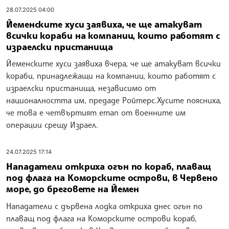
28.07.2025 04:00
Йеменските хуси заявиха, че ще атакуват
всички кораби на компании, които работят с
израелски пристанища
Йеменските хуси заявиха вчера, че ще атакуват всички
кораби, принадлежащи на компании, които работят с
израелски пристанища, независимо от
националността им, предаде Ройтерс.Хусите поясниха,
че това е четвъртият етап от военните им
операции срещу Израел.
24.07.2025 17:14
Нападатели откриха огън по кораб, плаващ
под флага на Коморските острови, в Червено
море, до бреговете на Йемен
Нападатели с дървена лодка откриха днес огън по
плаващ под флага на Коморските острови кораб,