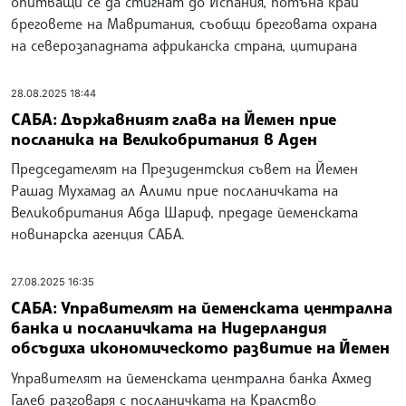
опитващи се да стигнат до Испания, потъна край
бреговете на Мавритания, съобщи бреговата охрана
на северозападната африканска страна, цитирана
28.08.2025 18:44
САБА: Държавният глава на Йемен прие
посланика на Великобритания в Аден
Председателят на Президентския съвет на Йемен
Рашад Мухамад ал Алими прие посланичката на
Великобритания Абда Шариф, предаде йеменската
новинарска агенция САБА.
27.08.2025 16:35
САБА: Управителят на йеменската централна
банка и посланичката на Нидерландия
обсъдиха икономическото развитие на Йемен
Управителят на йеменската централна банка Ахмед
Галеб разговаря с посланичката на Кралство