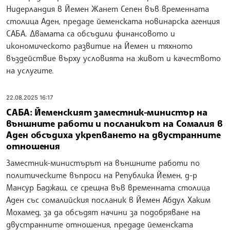
Нидерландия в Йемен Жанет Сепен във временната
столица Аден, предаде йеменската новинарска агенция
САБА. Двамата са обсъдили финансовото и
икономическото развитие на Йемен и тяхното
въздействие върху условията на живот и качеството
на услугите.
22.08.2025 16:17
САБА: Йеменският заместник-министър на
външните работи и посланикът на Сомалия в
Аден обсъдиха укрепването на двустранните
отношения
Заместник-министърът на външните работи по
политическите въпроси на Република Йемен, д-р
Мансур Баджаш, се срещна във временната столица
Аден със сомалийския посланик в Йемен Абдул Хаким
Мохамед, за да обсъдят начини за подобряване на
двустранните отношения, предаде йеменската