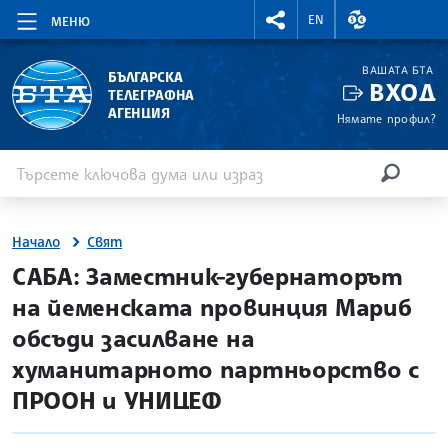
RIGHTMENU.SOCIAL
ВАЛУТНИ КУР
EN
МЕНЮ
ВАШАТА БТА
БЪЛГАРСКА
ВХОД
ТЕЛЕГРАФНА
АГЕНЦИЯ
Нямате профил?
Въведете ключова дума или израз
Търсене
ТЪРСЕН
Начало
Свят
site.bta
САБА: Заместник-губернаторът
на йеменската провинция Мариб
обсъди засилване на
хуманитарното партньорство с
ПРООН и УНИЦЕФ