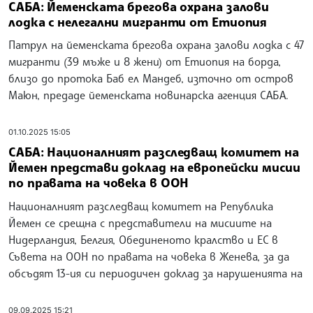
САБА: Йеменската брегова охрана залови
лодка с нелегални мигранти от Етиопия
Патрул на йеменската брегова охрана залови лодка с 47
мигранти (39 мъже и 8 жени) от Етиопия на борда,
близо до протока Баб ел Мандеб, източно от остров
Маюн, предаде йеменската новинарска агенция САБА.
01.10.2025 15:05
САБА: Националният разследващ комитет на
Йемен представи доклад на европейски мисии
по правата на човека в ООН
Националният разследващ комитет на Република
Йемен се срещна с представители на мисиите на
Нидерландия, Белгия, Обединеното кралство и ЕС в
Съвета на ООН по правата на човека в Женева, за да
обсъдят 13-ия си периодичен доклад за нарушенията на
09.09.2025 15:21