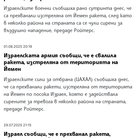
Израелските военни съобщиха рано сутринта днес, че
са прехванали изстреляна от Йемен ракета, след като
в няколко района на страната са се чули сирени за
въздушно нападение, предаде Ройтерс.
01.08.2025 20:19
Израелската армия съобщи, че е свалила
ракета, изстреляна от територията на
Йемен
Израелските сили за отбрана (ЦАХАЛ) съобщиха днес,
че са прехванали ракети, изстреляна от територията
на Йемен по посока Израел, която е задействала
сирените за тревога в няколко района на страната,
предаде Ройтерс.
29.07.2025 21:15
Израел съобщи, че е прехванал ракета,