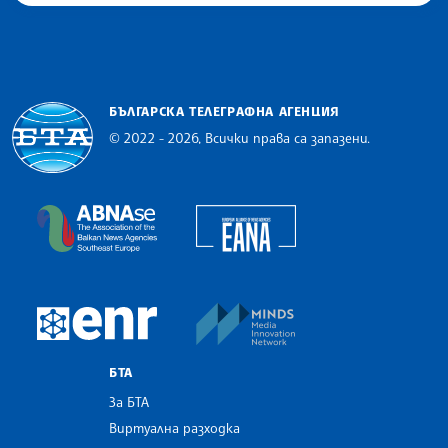
БЪЛГАРСКА ТЕЛЕГРАФНА АГЕНЦИЯ
© 2022 - 2026, Всички права са запазени.
Българска телеграфна агенция
European Alliance of N
The Assocoation of the Balkan News Agencies S
MINDS Media Innovatio
European Newsroom
БТА
За БТА
Виртуална разходка