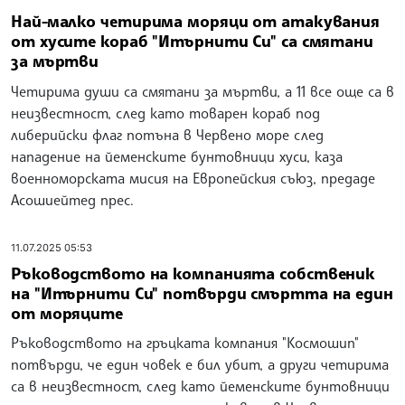
Най-малко четирима моряци от атакувания
от хусите кораб "Итърнити Си" са смятани
за мъртви
Четирима души са смятани за мъртви, а 11 все още са в
неизвестност, след като товарен кораб под
либерийски флаг потъна в Червено море след
нападение на йеменските бунтовници хуси, каза
военноморската мисия на Европейския съюз, предаде
Асошиейтед прес.
11.07.2025 05:53
Ръководството на компанията собственик
на "Итърнити Си" потвърди смъртта на един
от моряците
Ръководството на гръцката компания "Космошип"
потвърди, че един човек е бил убит, а други четирима
са в неизвестност, след като йеменските бунтовници