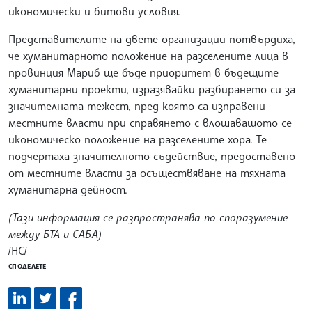
икономически и битови условия.
Представителите на двете организации потвърдиха,
че хуманитарното положение на разселените лица в
провинция Мариб ще бъде приоритет в бъдещите
хуманитарни проекти, изразявайки разбирането си за
значителната тежест, пред която са изправени
местните власти при справянето с влошаващото се
икономическо положение на разселените хора. Те
подчертаха значителното съдействие, предоставено
от местните власти за осъществяване на тяхната
хуманитарна дейност.
(Тази информация се разпространява по споразумение
между БТА и САБА)
/НС/
СПОДЕЛЕТЕ