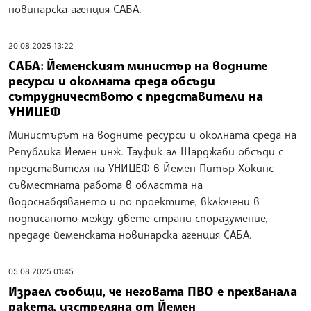
новинарска агенция САБА.
20.08.2025 13:22
САБА: Йеменският министър на водните
ресурси и околната среда обсъди
сътрудничеството с представители на
УНИЦЕФ
Министърът на водните ресурси и околната среда на
Република Йемен инж. Тауфик ал Шарджаби обсъди с
представителя на УНИЦЕФ в Йемен Питър Хокинс
съвместната работа в областта на
водоснабдяването и по проектите, включени в
подписаното между двете страни споразумение,
предаде йеменската новинарска агенция САБА.
05.08.2025 01:45
Израел съобщи, че неговата ПВО е прехванала
ракета, изстреляна от Йемен