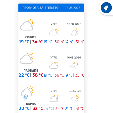
ПРОГНОЗА ЗА ВРЕМЕТО
08.08.2026
ХРОНО
УТРЕ
10.08.2026
СОФИЯ
19 °C
34 °C
15 °C
30 °C
14 °C
31 °C
УТРЕ
10.08.2026
ПЛОВДИВ
22 °C
38 °C
19 °C
36 °C
19 °C
35 °C
УТРЕ
10.08.2026
ВАРНА
22 °C
32 °C
23 °C
32 °C
21 °C
31 °C