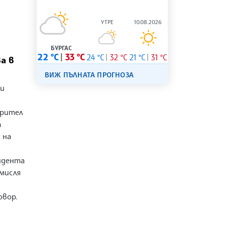
УТРЕ
10.08.2026
и
БУРГАС
22 °C
33 °C
24 °C
32 °C
21 °C
31 °C
а в
ВИЖ ПЪЛНАТА ПРОГНОЗА
 и
орител
а
 на
идента
бмисля
овор.