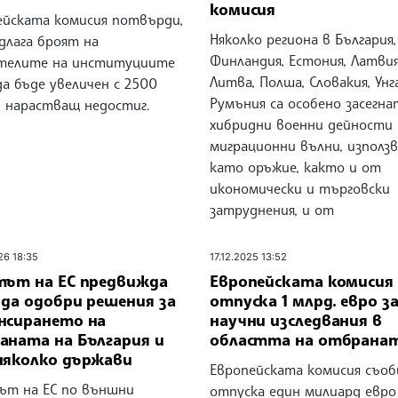
комисия
ейската комисия потвърди,
Няколко региона в България,
длага броят на
Финландия, Естония, Латвия
телите на институциите
Литва, Полша, Словакия, Унг
да бъде увеличен с 2500
Румъния са особено засегн
и нарастващ недостиг.
хибридни военни дейности
миграционни вълни, използ
като оръжие, както и от
икономически и търговски
затруднения, и от
26 18:35
17.12.2025 13:52
тът на ЕС предвижда
Европейската комисия
 да одобри решения за
отпуска 1 млрд. евро з
нсирането на
научни изследвания в
аната на България и
областта на отбрана
няколко държави
Европейската комисия съоб
ът на ЕС по външни
отпуска един милиард евро