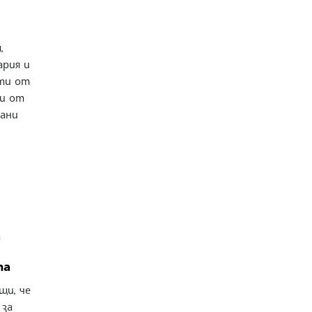
,
ария и
ати от
 и от
вани
а
та
щи, че
 за