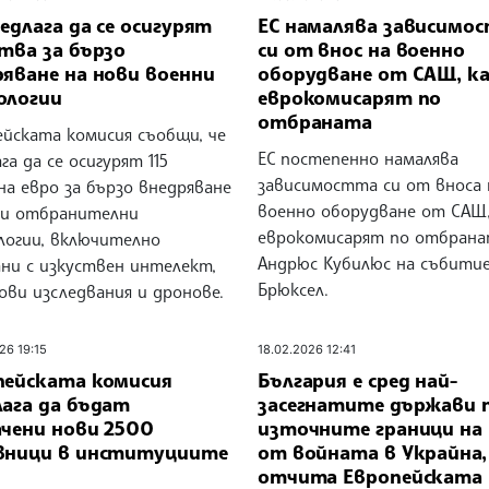
едлага да се осигурят
ЕС намалява зависимо
тва за бързо
си от внос на военно
ряване на нови военни
оборудване от САЩ, ка
ологии
еврокомисарят по
отбраната
ейската комисия съобщи, че
ЕС постепенно намалява
га да се осигурят 115
зависимостта си от вноса 
а евро за бързо внедряване
военно оборудване от САЩ,
ви отбранителни
еврокомисарят по отбран
логии, включително
Андрюс Кубилюс на събитие
ани с изкуствен интелект,
Брюксел.
ови изследвания и дронове.
26 19:15
18.02.2026 12:41
пейската комисия
България е сред най-
лага да бъдат
засегнатите държави 
ачени нови 2500
източните граници на 
вници в институциите
от войната в Украйна,
отчита Европейската