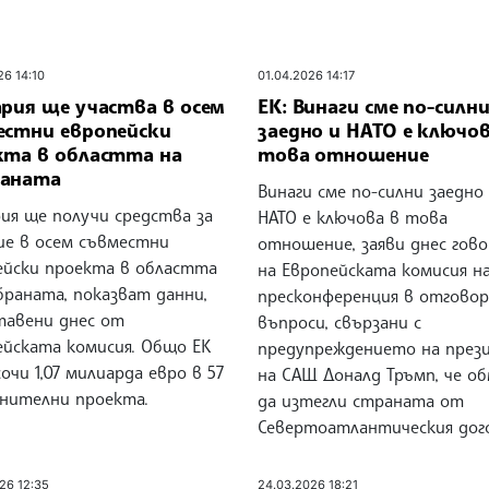
26 14:10
01.04.2026 14:17
ария ще участва в осем
ЕК: Винаги сме по-силн
естни европейски
заедно и НАТО е ключов
кта в областта на
това отношение
аната
Винаги сме по-силни заедно
ия ще получи средства за
НАТО е ключова в това
ие в осем съвместни
отношение, заяви днес гов
ейски проекта в областта
на Европейската комисия н
браната, показват данни,
пресконференция в отговор
тавени днес от
въпроси, свързани с
ейската комисия. Общо ЕК
предупреждението на през
очи 1,07 милиарда евро в 57
на САЩ Доналд Тръмп, че о
нителни проекта.
да изтегли страната от
Севертоатлантическия дог
26 12:35
24.03.2026 18:21