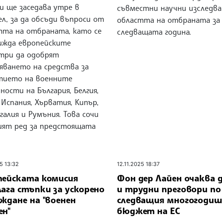
и ще заседава утре в
съвместни научни изследва
л, за да обсъди въпроси от
областта на отбраната за
тта на отбраната, като се
следващата година.
ижда европейските
три да одобрят
яването на средства за
тието на военните
ности на България, Белгия,
 Испания, Хърватия, Кипър,
алия и Румъния. Това сочи
ият ред за предстоящата
5 13:32
12.11.2025 18:37
пейската комисия
Фон дер Лайен очаква 
ага стъпки за ускорено
и трудни преговори по
ждане на "военен
следващия многогодиш
ен"
бюджет на ЕС