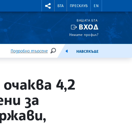
УТНИ КУРСОВЕ
RIGHTMENU.SOCIAL
БТА
ПРЕСКЛУБ
EN
ВАШАТА БТА
ВХОД
Нямате профил?
Подробно търсене
НАВСЯКЪДЕ
ТЪРСЕНЕ
ЕМИСИЯ
 очаква 4,2
ени за
ржави,