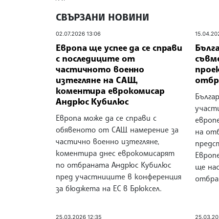
СВЪРЗАНИ НОВИНИ
02.07.2026 13:06
15.04.20
Европа ще успее да се справи
Бълг
с последиците от
съвм
частичното военно
прое
изтегляне на САЩ,
отбр
коментира еврокомисар
Българ
Андрюс Кубилюс
участ
Европа може да се справи с
европ
обявеното от САЩ намерение за
на от
частично военно изтегляне,
предс
коментира днес еврокомисарят
Европ
по отбраната Андрюс Кубилюс
ще нас
пред участниците в конференция
отбра
за бюджета на ЕС в Брюксел.
25.03.2026 12:35
25.03.20