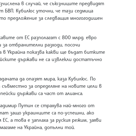
изчислена в случай, че съюзниците предвидят
 БВП. Кубилюс уточни, че тази седмица
то предложение за следващия многогодишен
авите от ЕС разполагат с 800 млрд. евро
 за отбранителни разходи, посочи
та в Украйна показва какви ще бъдат битките
ейските държави не са извлекли достатъчно
адачата да опазят мира, каза Кубилюс. По
 съвместно за определяне на новите цели в
пейски държави са част от алианса.
ладимир Путин се страхува най-много от
итат защо украинците са по-успешни, ако
С, а това е заплаха за руския режим, заяви
магаме на Украйна, допълни той.