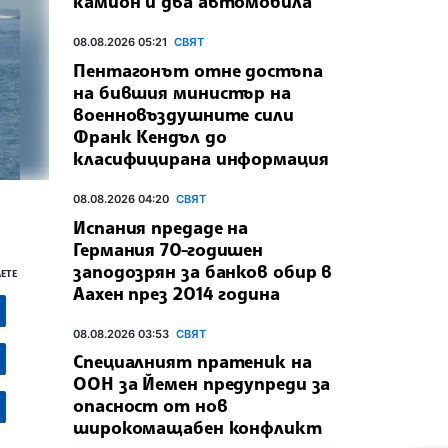
камион и два автомобила
08.08.2026 05:21
СВЯТ
Пентагонът отне достъпа
на бившия министър на
военновъздушните сили
Франк Кендъл до
класифицирана информация
08.08.2026 04:20
СВЯТ
Испания предаде на
Германия 70-годишен
заподозрян за банков обир в
ЕТЕ
Аахен през 2014 година
08.08.2026 03:53
СВЯТ
Специалният пратеник на
ООН за Йемен предупреди за
опасност от нов
широкомащабен конфликт