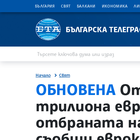
БЪЛГАРИЯ
СВЯТ
БАЛКАНИ
ИКОНОМИКА
ЛИ
БЪЛГАРСКА ТЕЛЕГР
Въведете ключова дума или израз
Търсене
Начало
Свят
site.bta
ОБНОВЕНА
От 
трилиона евр
отбраната на
съобщи еврок