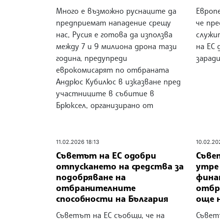
Много е възможно руснаците да
Европ
предприемат нападение срещу
че пре
нас, Русия е готова да използва
служи
между 7 и 9 милиона дрона тази
на ЕС 
година, предупреди
зарад
еврокомисарят по отбраната
Андрюс Кубилюс в изказване пред
участниците в събитие в
Брюксел, организирано от
11.02.2026 18:13
10.02.20
Съветът на ЕС одобри
Съве
отпускането на средства за
утре
подобряване на
фина
отбранителните
отбр
способности на България
още 
Съветът на ЕС съобщи, че на
Съвет