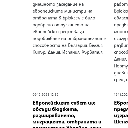
днешното заседание на
работ
европейските министри на
Брюксе
отбраната в Брюксел е било
облас
одобрено отпускането на
предв
европейски средства за
минис
подобряване на отбранителните
осигур
способности на България, Белгия,
разви
Кипър, Дания, Испания, Хърватия,
способ
Дания,
Португ
дневн
среща.
09.12.2025 12:52
19.11.202
Европейският съвет ще
Евро
обсъди бюджета,
предл
разширяването,
изгра
миграцията, отбраната и
Шенг
помощта за Украйна, сочи