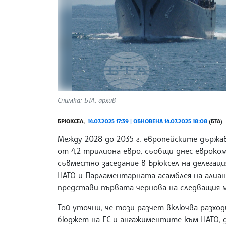
Снимка: БТА, архив
БРЮКСЕЛ,
14.07.2025 17:39 | ОБНОВЕНА 14.07.2025 18:08
(БТА)
Между 2028 до 2035 г. европейските държав
от 4,2 трилиона евро, съобщи днес еврок
съвместно заседание в Брюксел на делегаци
НАТО и Парламентарната асамблея на алианс
представи първата чернова на следващия 
Той уточни, че този разчет включва разход
бюджет на ЕС и ангажиментите към НАТО, 