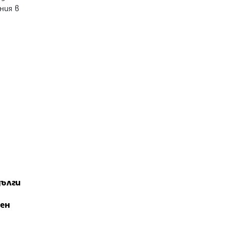
ния в
дълги
ен