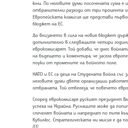
юни. По неговите думи посочената сума е 
отбранителни разходи от три процента от
Европейската комисия ще представи първо
бюджет на ЕС.
До влизането в сила на новия бюджет държ
допълнително в следващите четири години
еврокомисарят. Той добави, че днес война
на бъдещето и коментира, че засега европ
поуки от промените на бойното поле.
НАТО и ЕС са деца на Студената война със з
неговите думи двете организации работят
отбраната. Той отбеляза, че повечето евро
Според еврокомисаря руският президент В
успеха на Украйна. Руснаците може да поп
спечелят войната и напреднат по пътя към Е
Кубилюс. Стратегическата ни мисия е да по
/ГГ/