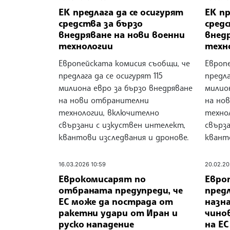
ЕК предлага да се осигурят
ЕК пр
средства за бързо
средс
внедряване на нови военни
внед
технологии
техн
Европейската комисия съобщи, че
Европ
предлага да се осигурят 115
предла
милиона евро за бързо внедряване
милион
на нови отбранителни
на но
технологии, включително
техно
свързани с изкуствен интелект,
свърз
квантови изследвания и дронове.
квант
16.03.2026 10:59
20.02.20
Еврокомисарят по
Евро
отбраната предупреди, че
пред
ЕС може да пострада от
назн
ракетни удари от Иран и
чино
руско нападение
на ЕС