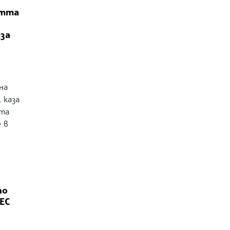
стта
за
на
 каза
ата
 в
по
ЕС