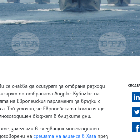
и се очаква да осигурят за отбрана разходи
СПОДЕЛ
омисарят по отбраната Андрюс Кубилюс на
ята на Европейския парламент за връзки с
а. Той уточни, че Европейската комисия ще
многогодишен бюджет в близките дни.
ите, залегнали в следващия многогодишен
договорени на
срещата на алианса в Хага
през