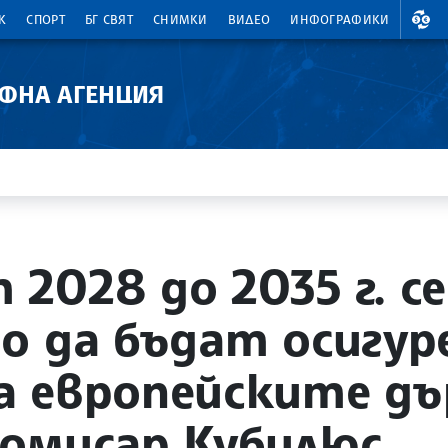
ВАЛ
К
СПОРТ
БГ СВЯТ
СНИМКИ
ВИДЕО
ИНФОГРАФИКИ
АФНА АГЕНЦИЯ
2028 до 2035 г. се
о да бъдат осигур
 европейските дъ
омисар Кубилюс