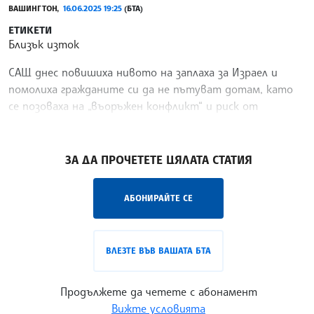
ВАШИНГТОН,
16.06.2025 19:25
(БТА)
ЕТИКЕТИ
Близък изток
САЩ днес повишиха нивото на заплаха за Израел и
помолиха гражданите си да не пътуват дотам, като
се позоваха на „въоръжен конфликт“ и риск от
терористични атаки, предаде Франс Прес.
/ГГ/
ЗА ДА ПРОЧЕТЕТЕ ЦЯЛАТА СТАТИЯ
АБОНИРАЙТЕ СЕ
ВЛЕЗТЕ ВЪВ ВАШАТА БТА
Продължете да четете с абонамент
Вижте условията