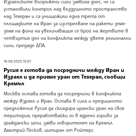
Израелските въоръжени сили заявиха днес, че са
установили контрол над въздушното пространство
над Техеран и са унищожили една трета от
площадките на Иран за изстрелване на ракети земя-
земя на фона на увеличаващия се брой на жертвите в
четвъртия ден на конфликта между двете регионални
сили, предаде ДПА.
16.06.2025 15:01
Русия е готова да посредничи между Иран и
Израел и да приеме уран от Техеран, съобщи
Кремъл
Москва остава готова да посредничи в конфликта
между Израел и Иран. Остава в сила и предишното
предложение Русия да складира ирански уран на своя
територия, преработвайки го в ядрено гориво за
граждански цели, заяви говорителят на Кремъл
Дмитрий Песков, цитиран от Ройтерс.