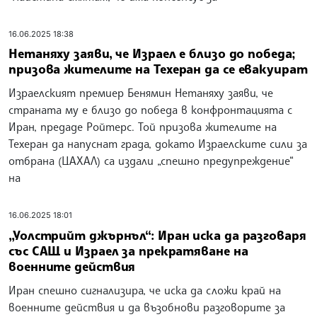
16.06.2025 18:38
Нетаняху заяви, че Израел е близо до победа;
призова жителите на Техеран да се евакуират
Израелският премиер Бенямин Нетаняху заяви, че
страната му е близо до победа в конфронтацията с
Иран, предаде Ройтерс. Той призова жителите на
Техеран да напуснат града, докато Израелските сили за
отбрана (ЦАХАЛ) са издали „спешно предупреждение“
на
16.06.2025 18:01
„Уолстрийт джърнъл“: Иран иска да разговаря
със САЩ и Израел за прекратяване на
военните действия
Иран спешно сигнализира, че иска да сложи край на
военните действия и да възобнови разговорите за