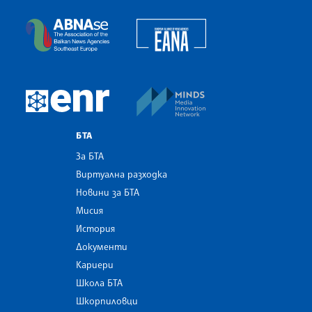
Българска телеграфна агенция
European Alliance of N
The Assocoation of the Balkan News Agencies S
MINDS Media Innovatio
European Newsroom
БТА
За БТА
Виртуална разходка
Новини за БТА
Мисия
История
Документи
Кариери
Школа БТА
Шкорпиловци