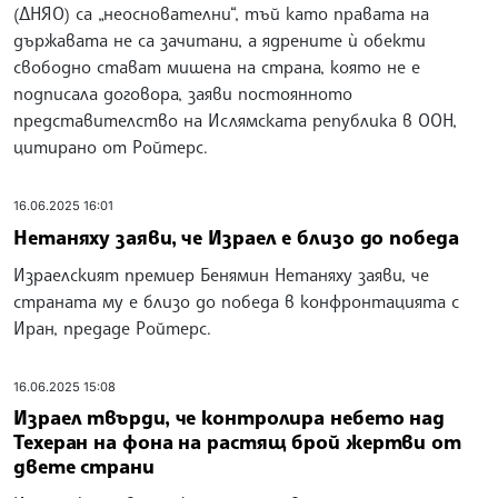
(ДНЯО) са „неоснователни“, тъй като правата на
държавата не са зачитани, а ядрените ѝ обекти
свободно стават мишена на страна, която не е
подписала договора, заяви постоянното
представителство на Ислямската република в ООН,
цитирано от Ройтерс.
16.06.2025 16:01
Нетаняху заяви, че Израел е близо до победа
Израелският премиер Бенямин Нетаняху заяви, че
страната му е близо до победа в конфронтацията с
Иран, предаде Ройтерс.
16.06.2025 15:08
Израел твърди, че контролира небето над
Техеран на фона на растящ брой жертви от
двете страни