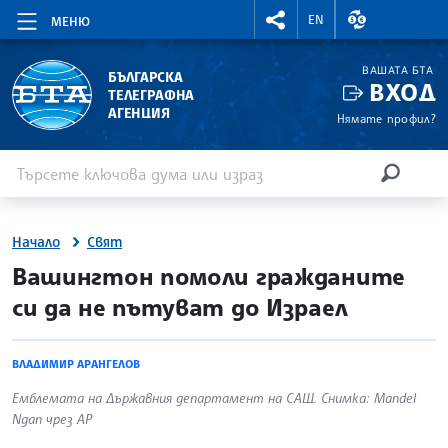
RIGHTMENU.SOCIAL
ВАЛУТНИ КУР
EN
МЕНЮ
ВАШАТА БТА
БЪЛГАРСКА
ВХОД
ТЕЛЕГРАФНА
АГЕНЦИЯ
Нямате профил?
Въведете ключова дума или израз
Търсене
ТЪРСЕН
Начало
Свят
site.bta
Вашингтон помоли гражданите
си да не пътуват до Израел
ВЛАДИМИР АРАНГЕЛОВ
Емблемата на Държавния департамент на САЩ. Снимка: Mandel
Ngan чрез AP