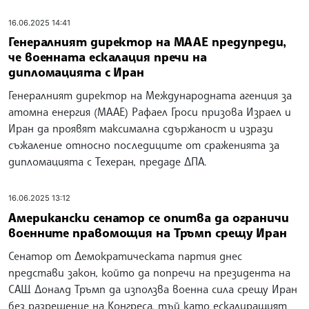
16.06.2025 14:41
Генералният директор на МААЕ предупреди,
че военната ескалация пречи на
дипломацията с Иран
Генералният директор на Международната агенция за
атомна енергия (МААЕ) Рафаел Гроси призова Израел и
Иран да проявят максимална сдържаност и изрази
съжаление относно последиците от сраженията за
дипломацията с Техеран, предаде ДПА.
16.06.2025 13:12
Американски сенатор се опитва да ограничи
военните правомощия на Тръмп срещу Иран
Сенатор от Демократическата партия днес
представи закон, който да попречи на президента на
САЩ Доналд Тръмп да използва военна сила срещу Иран
без разрешение на Конгреса, тъй като ескалиращият