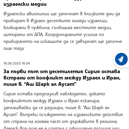
израелски медии
Израелски авиолинии ще започнат в близките дни да
прибират в Израел десетките хиляди израелци,
блокирани в чужбина, съобщиха местните медии,
цитирани от ДПА. Координираните усилия по
прибирането на искащите да се завърнат ще започне
още тази
ХРОНО
16.06.2025 16:34
За първи път от десетилетия Сирия остава
встрани от конфликт между Израел и Иран,
пише в. “Аш Шарк ал Аусат”
Сирия остава предпазлив наблюдател, докато
конфликтът между Израел и Иран ескалира,
заплашвайки да се разшири, пише в. “Аш Шарк ал
Аусат”. Въпреки осъждането на израелските действия
от страна на голяма част от държавите в региона,
Дамаск все още не е излязъл с официална позиция или