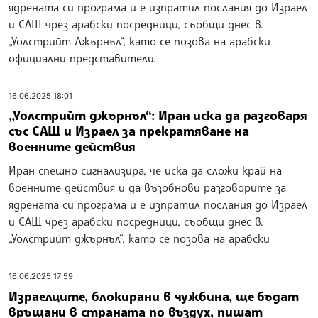
ядрената си програма и е изпратил послания до Израел
и САЩ чрез арабски посредници, съобщи днес в.
„Уолстрийт Джърнъл“, като се позова на арабски
официални представители.
16.06.2025 18:01
„Уолстрийт джърнъл“: Иран иска да разговаря
със САЩ и Израел за прекратяване на
военните действия
Иран спешно сигнализира, че иска да сложи край на
военните действия и да възобнови разговорите за
ядрената си програма и е изпратил послания до Израел
и САЩ чрез арабски посредници, съобщи днес в.
„Уолстрийт джърнъл“, като се позова на арабски
16.06.2025 17:59
Израелците, блокирани в чужбина, ще бъдат
връщани в страната по въздух, пишат