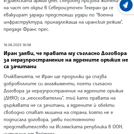
Израелската армия днес следобед призова жителите
ХРОНО
на част от окръг в Североизточен Техеран да се
евакуират заради предстоящи удари по “военна
инфраструктура, принадлежаща на иранския режим”,
предаде Франс прес.
16.06.2025 16:08
Иран заяви, че правата му съгласно Договора
за неразпространение на ядрените оръжия не
са зачитани
Очакванията, че Иран ще продължи да спазва
доброволните си ангажименти, поети съгласно
Договора за неразпространение на ядрените оръжия
(ДНЯО) са „неоснователни“, тъй като правата на
държавата не са зачитани, а ядрените ѝ обекти
свободно стават мишена на страна, която не е
подписала договора, заяви постоянното
представителство на Ислямската република в ООН,
цитирано от Ройтерс.