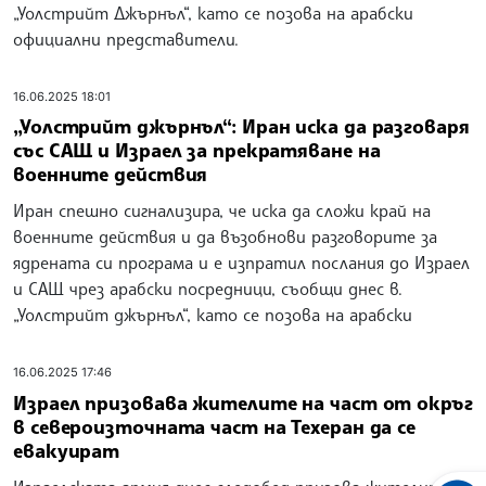
„Уолстрийт Джърнъл“, като се позова на арабски
официални представители.
16.06.2025 18:01
„Уолстрийт джърнъл“: Иран иска да разговаря
със САЩ и Израел за прекратяване на
военните действия
Иран спешно сигнализира, че иска да сложи край на
военните действия и да възобнови разговорите за
ядрената си програма и е изпратил послания до Израел
и САЩ чрез арабски посредници, съобщи днес в.
„Уолстрийт джърнъл“, като се позова на арабски
16.06.2025 17:46
Израел призовава жителите на част от окръг
в североизточната част на Техеран да се
евакуират