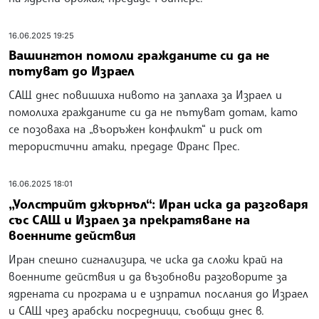
16.06.2025 19:25
Вашингтон помоли гражданите си да не
пътуват до Израел
САЩ днес повишиха нивото на заплаха за Израел и
помолиха гражданите си да не пътуват дотам, като
се позоваха на „въоръжен конфликт“ и риск от
терористични атаки, предаде Франс Прес.
16.06.2025 18:01
„Уолстрийт джърнъл“: Иран иска да разговаря
със САЩ и Израел за прекратяване на
военните действия
Иран спешно сигнализира, че иска да сложи край на
военните действия и да възобнови разговорите за
ядрената си програма и е изпратил послания до Израел
и САЩ чрез арабски посредници, съобщи днес в.