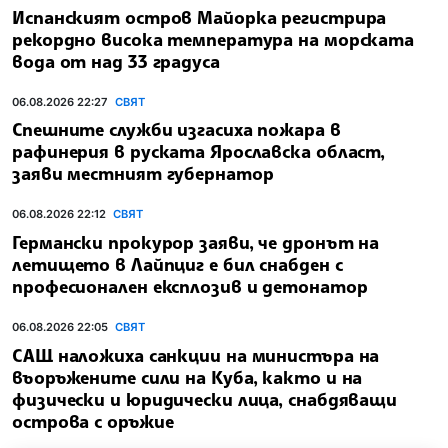
Испанският остров Майорка регистрира
рекордно висока температура на морската
вода от над 33 градуса
06.08.2026 22:27
СВЯТ
Спешните служби изгасиха пожара в
рафинерия в руската Ярославска област,
заяви местният губернатор
06.08.2026 22:12
СВЯТ
Германски прокурор заяви, че дронът на
летището в Лайпциг е бил снабден с
професионален експлозив и детонатор
06.08.2026 22:05
СВЯТ
САЩ наложиха санкции на министъра на
въоръжените сили на Куба, както и на
физически и юридически лица, снабдяващи
острова с оръжие