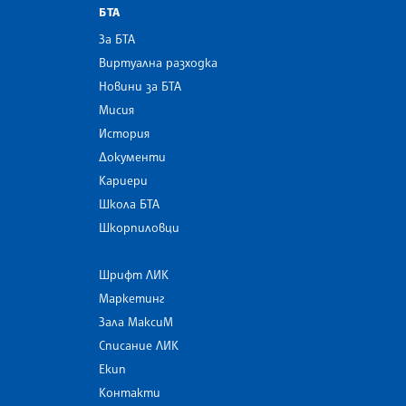
БТА
За БТА
Виртуална разходка
Новини за БТА
Мисия
История
Документи
Кариери
Школа БТА
Шкорпиловци
Шрифт ЛИК
Маркетинг
Зала МаксиМ
Списание ЛИК
Екип
Контакти