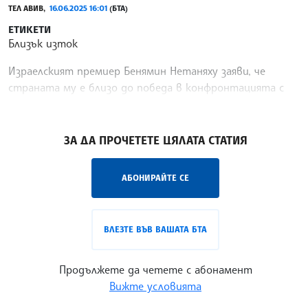
ТЕЛ АВИВ,
16.06.2025 16:01
(БТА)
ЕТИКЕТИ
Близък изток
Израелският премиер Бенямин Нетаняху заяви, че
страната му е близо до победа в конфронтацията с
Иран, предаде Ройтерс.
/ДИ/
ЗА ДА ПРОЧЕТЕТЕ ЦЯЛАТА СТАТИЯ
АБОНИРАЙТЕ СЕ
ВЛЕЗТЕ ВЪВ ВАШАТА БТА
Продължете да четете с абонамент
Вижте условията