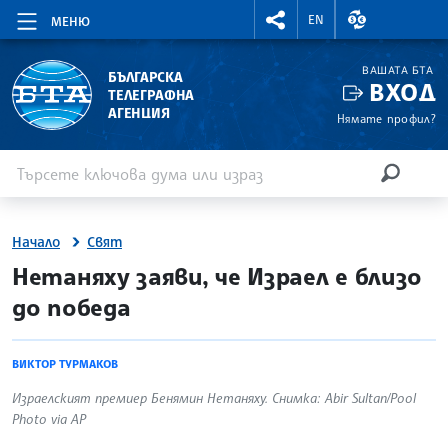
RIGHTMENU.SOCIAL
ВАЛУТНИ КУР
EN
МЕНЮ
ВАШАТА БТА
БЪЛГАРСКА
ВХОД
ТЕЛЕГРАФНА
АГЕНЦИЯ
Нямате профил?
Въведете ключова дума или израз
Търсене
ТЪРСЕН
Начало
Свят
site.bta
Нетаняху заяви, че Израел е близо
до победа
ВИКТОР ТУРМАКОВ
Израелският премиер Бенямин Нетаняху. Снимка: Abir Sultan/Pool
Photo via AP