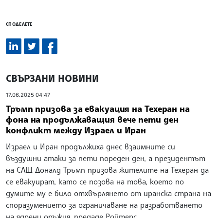
СПОДЕЛЕТЕ
СВЪРЗАНИ НОВИНИ
17.06.2025 04:47
Тръмп призова за евакуация на Техеран на
фона на продължаващия вече пети ден
конфликт между Израел и Иран
Израел и Иран продължиха днес взаимните си
въздушни атаки за пети пореден ден, а президентът
на САЩ Доналд Тръмп призова жителите на Техеран да
се евакуират, като се позова на това, което по
думите му е било отхвърлянето от иранска страна на
споразумението за ограничаване на разработването
на ядрени оръжия, предаде Ройтерс.