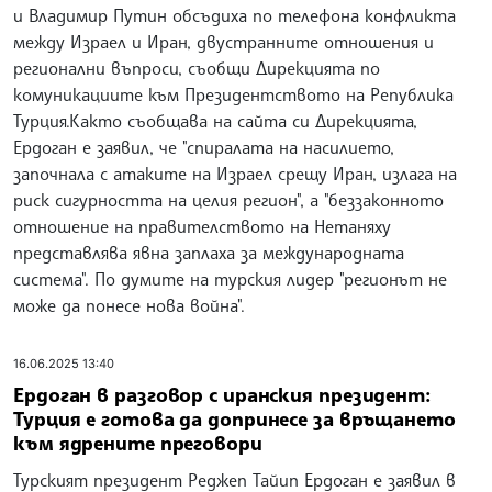
и Владимир Путин обсъдиха по телефона конфликта
между Израел и Иран, двустранните отношения и
регионални въпроси, съобщи Дирекцията по
комуникациите към Президентството на Република
Турция.Както съобщава на сайта си Дирекцията,
Ердоган е заявил, че "спиралата на насилието,
започнала с атаките на Израел срещу Иран, излага на
риск сигурността на целия регион", а "беззаконното
отношение на правителството на Нетаняху
представлява явна заплаха за международната
система". По думите на турския лидер "регионът не
може да понесе нова война".
16.06.2025 13:40
Ердоган в разговор с иранския президент:
Турция е готова да допринесе за връщането
към ядрените преговори
Турският президент Реджеп Тайип Ердоган е заявил в