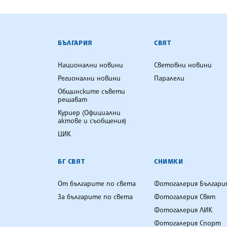
БЪЛГАРСКА ТЕЛЕГРАФНА АГ
БЪЛГАРИЯ
СВЯТ
Национални новини
Световни новини
Регионални новини
Паралели
Общинските съвети
решават
Куриер (Официални
актове и съобщения)
ЦИК
БГ СВЯТ
СНИМКИ
От българите по света
Фотогалерия Българи
За българите по света
Фотогалерия Свят
Фотогалерия ЛИК
Фотогалерия Спорт