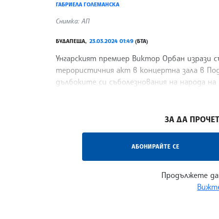
ГАБРИЕЛА ГОЛЕМАНСКА
Снимка: АП
БУДАПЕЩА,
23.03.2024 01:49
(БТА)
Унгарският премиер Виктор Орбан изрази съ
терористичния акт в концертна зала в Подм
дълбоките си съболезнования на народа на 
отвратителното
/ГГ/
ЗА ДА ПРОЧЕТ
АБОНИРАЙТЕ СЕ
Продължете да
Вижте