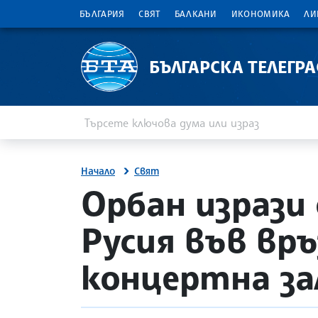
БЪЛГАРИЯ
СВЯТ
БАЛКАНИ
ИКОНОМИКА
ЛИ
БЪЛГАРСКА ТЕЛЕГР
Въведете ключова дума или израз
Търсене
Начало
Свят
site.bta
Орбан изрази
Русия във вр
концертна за