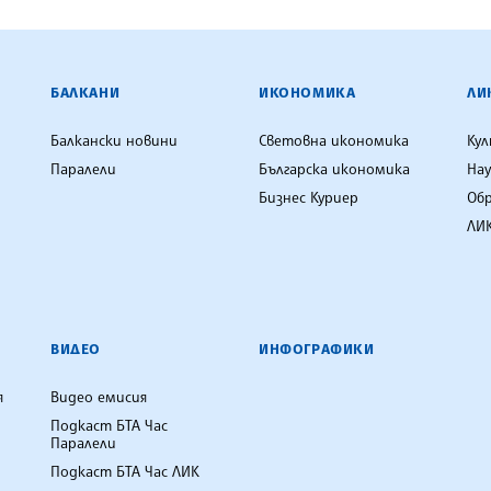
ЕНЦИЯ
БАЛКАНИ
ИКОНОМИКА
ЛИ
Балкански новини
Световна икономика
Ку
Паралели
Българска икономика
Нау
Бизнес Куриер
Об
ЛИК
ВИДЕО
ИНФОГРАФИКИ
я
Видео емисия
Подкаст БТА Час
Паралели
Подкаст БТА Час ЛИК