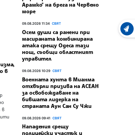
Арамко" на брега на Червено
море
09.08.2026 11:34
СВЯТ
ХРОНО
Осем души са ранени при
масираната комбинирана
атака срещу Одеса тази
нощ, съобщи областният
управител
изма,
о в
09.08.2026 10:29
СВЯТ
Военната хунта в Мианма
отхвърли призива на АСЕАН
за освобождаване на
р
бившата лидерка на
но
страната Аун Сан Су Чжи
 в
сити
09.08.2026 09:41
СВЯТ
Нападения срещу
полицейски участък и