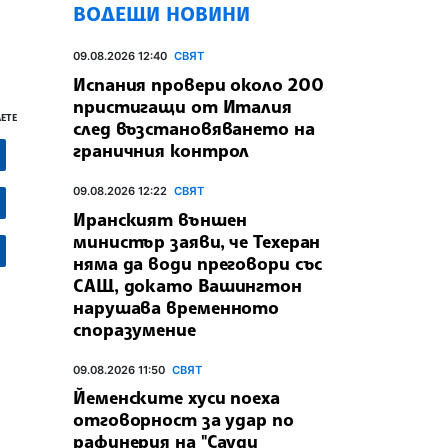
ВОДЕЩИ НОВИНИ
09.08.2026 12:40
СВЯТ
Испания провери около 200
пристигащи от Италия
ЕТЕ
след възстановяването на
граничния контрол
09.08.2026 12:22
СВЯТ
Иранският външен
министър заяви, че Техеран
няма да води преговори със
САЩ, докато Вашингтон
нарушава временното
споразумение
09.08.2026 11:50
СВЯТ
Йеменските хуси поеха
отговорност за удар по
рафинерия на "Сауди