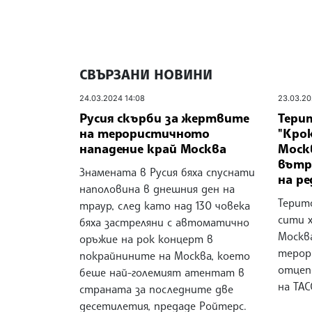
СВЪРЗАНИ НОВИНИ
24.03.2024 14:08
23.03.20
Русия скърби за жертвите
Тери
на терористичното
"Крок
нападение край Москва
Москв
вътр
Знамената в Русия бяха спуснати
на ре
наполовина в днешния ден на
Терит
траур, след като над 130 човека
сити х
бяха застреляни с автоматично
Москв
оръжие на рок концерт в
терор
покрайнините на Москва, което
отцеп
беше най-големият атентат в
на ТАС
страната за последните две
десетилетия, предаде Ройтерс.