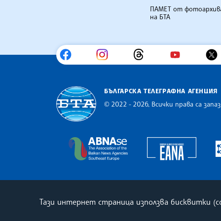
ПАМЕТ от фотоархив
на БТА
БЪЛГАРСКА ТЕЛЕГРАФНА АГЕНЦИЯ
© 2022 - 2026, Всички права са запаз
Българска телеграфна агенция
Europe
The Assocoation of the Balkan
Тази интернет страница използва бисквитки (