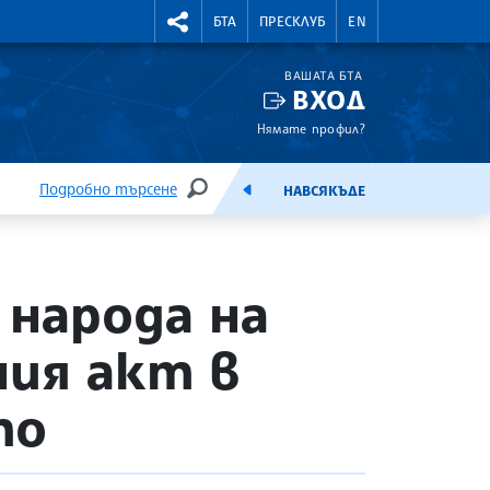
УТНИ КУРСОВЕ
RIGHTMENU.SOCIAL
БТА
ПРЕСКЛУБ
EN
ВАШАТА БТА
ВХОД
Нямате профил?
Подробно търсене
НАВСЯКЪДЕ
ТЪРСЕНЕ
ЕМИСИЯ
 народа на
ния акт в
то