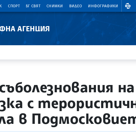
ВАЛ
К
СПОРТ
БГ СВЯТ
СНИМКИ
ВИДЕО
ИНФОГРАФИКИ
АФНА АГЕНЦИЯ
 съболезнования на
ъзка с терористич
ла в Подмосковие