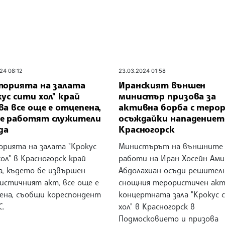
24 08:12
23.03.2024 01:58
торията на залата
Иранският външен
ус сити хол" край
министър призова за
а все още е отцепена,
активна борба с терор
е работят служители
осъждайки нападениет
да
Красногорск
орията на залата "Крокус
Министърът на външните
ол" в Красногорск край
работи на Иран Хосейн Ами
а, където бе извършен
Абдолахиан осъди решител
истичният акт, все още е
снощния терористичен акт
ена, съобщи кореспондент
концертната зала "Крокус 
С.
хол" в Красногорск в
Подмосковието и призова