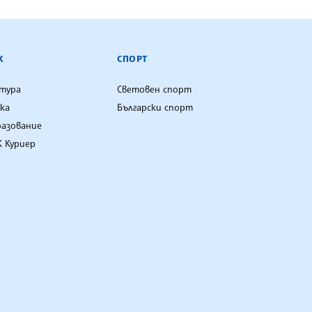
К
СПОРТ
лтура
Световен спорт
ка
Български спорт
разование
 Куриер