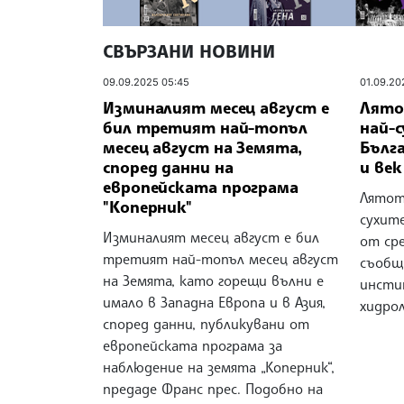
СВЪРЗАНИ НОВИНИ
09.09.2025 05:45
01.09.20
Изминалият месец август е
Лятот
бил третият най-топъл
най-с
месец август на Земята,
Бълга
според данни на
и век
европейската програма
Лятото
"Коперник"
сухите
Изминалият месец август е бил
от сре
третият най-топъл месец август
съобщ
на Земята, като горещи вълни е
инсти
имало в Западна Европа и в Азия,
хидрол
според данни, публикувани от
европейската програма за
наблюдение на земята „Коперник“,
предаде Франс прес. Подобно на