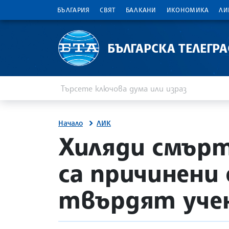
БЪЛГАРИЯ
СВЯТ
БАЛКАНИ
ИКОНОМИКА
ЛИ
БЪЛГАРСКА ТЕЛЕГР
Въведете ключова дума или израз
Търсене
Начало
ЛИК
site.bta
Хиляди смърт
са причинени
твърдят уче