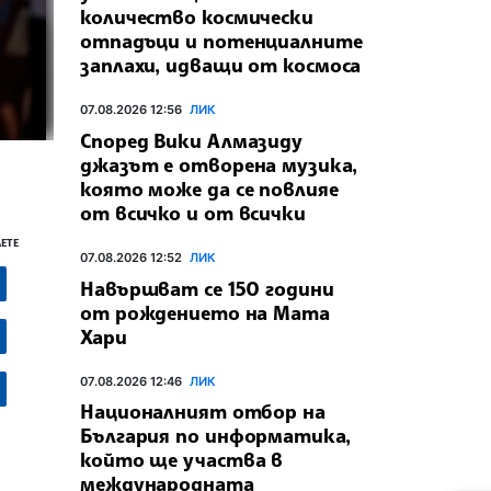
количество космически
отпадъци и потенциалните
заплахи, идващи от космоса
07.08.2026 12:56
ЛИК
Според Вики Алмазиду
джазът е отворена музика,
която може да се повлияе
от всичко и от всички
ЕТЕ
07.08.2026 12:52
ЛИК
Навършват се 150 години
от рождението на Мата
Хари
07.08.2026 12:46
ЛИК
Националният отбор на
България по информатика,
който ще участва в
международната