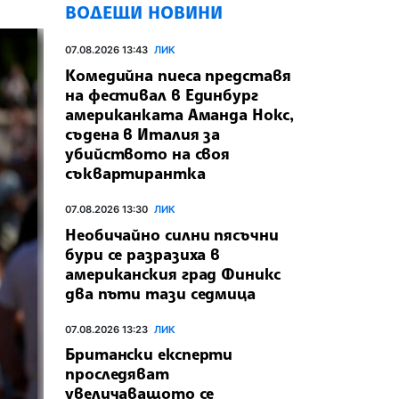
ВОДЕЩИ НОВИНИ
07.08.2026 13:43
ЛИК
Комедийна пиеса представя
на фестивал в Единбург
американката Аманда Нокс,
съдена в Италия за
убийството на своя
съквартирантка
07.08.2026 13:30
ЛИК
Необичайно силни пясъчни
бури се разразиха в
американския град Финикс
два пъти тази седмица
07.08.2026 13:23
ЛИК
Британски експерти
проследяват
увеличаващото се