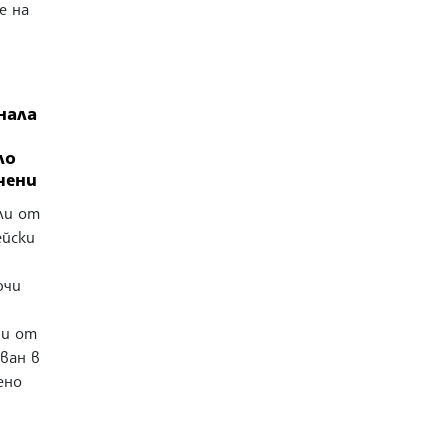
е на
нала
ло
чени
ли от
ейски
ючи
ни от
уван в
ено