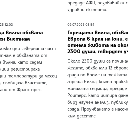
предаде АФП, позовавайки с
здравни експерти.
25 12:03
09.07.2025 08:54
ща вълна обхвана
Горещата вълна, обхва
рен Виетнам
Европа в края на юни, е
отнела живота на око
колко дни северната част
2300 души, твърдят у
етнам е обхваната от
Около 2300 души са почина
 вълна, като седем
жегите, обхванали 12 европ
нции регистрираха
града по време на тежката
дни температури за месец
гореща вълна, която прикл
т, съобщиха властите,
миналата седмица, предаде
ани от Франс прес.
Ройтерс, като цитира дан
бърз научен анализ, публик
сряда. Проучването е насоч
към десетте