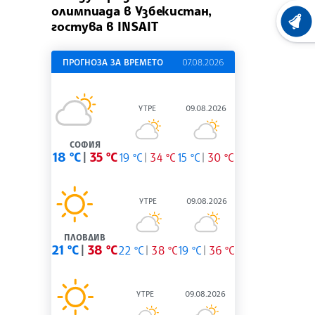
олимпиада в Узбекистан,
гостува в INSAIT
ХРОНО
ПРОГНОЗА ЗА ВРЕМЕТО
07.08.2026
УТРЕ
09.08.2026
СОФИЯ
18 °C
35 °C
19 °C
34 °C
15 °C
30 °C
УТРЕ
09.08.2026
ПЛОВДИВ
21 °C
38 °C
22 °C
38 °C
19 °C
36 °C
УТРЕ
09.08.2026