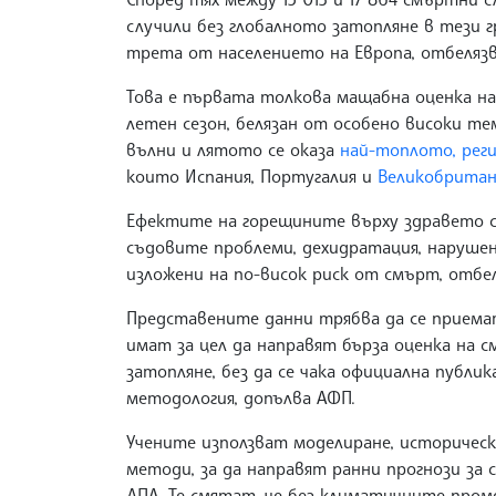
случили без глобалното затопляне в тези 
трета от населението на Европа, отбелязв
Това е първата толкова мащабна оценка н
летен сезон, белязан от особено високи т
вълни и лятото се оказа
най-топлото, реги
които Испания, Португалия и
Великобритан
Ефектите на горещините върху здравето са
съдовите проблеми, дехидратация, нарушен
изложени на по-висок риск от смърт, отбе
Представените данни трябва да се приема
имат за цел да направят бърза оценка на 
затопляне, без да се чака официална публик
методология, допълва АФП.
Учените използват моделиране, историчес
методи, за да направят ранни прогнози за
ДПА. Те смятат, че без климатичните про