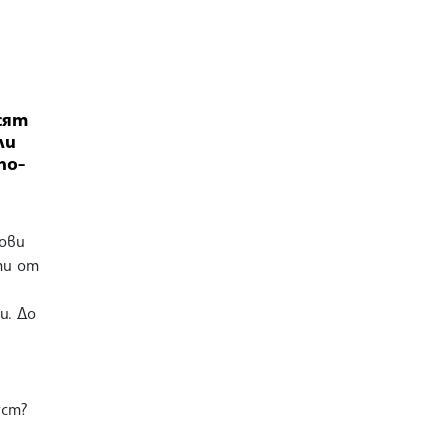
сят
ли
по-
дови
ти от
и. До
уст?