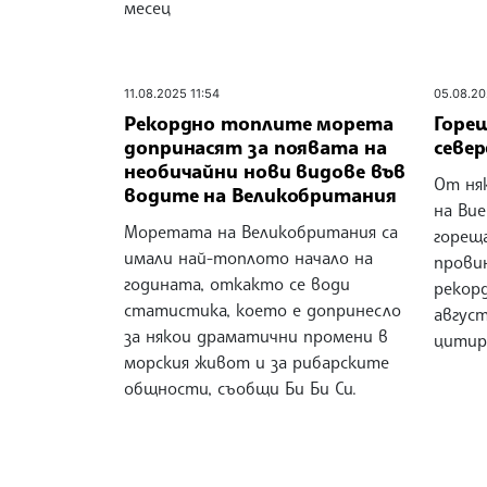
месец
11.08.2025 11:54
05.08.20
Рекордно топлите морета
Горе
допринасят за появата на
севе
необичайни нови видове във
От ня
водите на Великобритания
на Ви
Моретата на Великобритания са
гореща
имали най-топлото начало на
прови
годината, откакто се води
рекор
статистика, което е допринесло
авгус
за някои драматични промени в
цитир
морския живот и за рибарските
общности, съобщи Би Би Си.