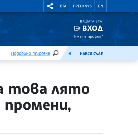
УТНИ КУРСОВЕ
RIGHTMENU.SOCIAL
БТА
ПРЕСКЛУБ
EN
ВАШАТА БТА
ВХОД
Нямате профил?
Подробно търсене
НАВСЯКЪДЕ
ТЪРСЕНЕ
ЕМИСИЯ
а това лято
 промени,