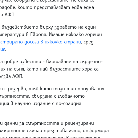
градове, които представляват едва една
а АФП.
а въздействието върху здравето на един
емператури в Европа. Имаше няколко горещи
стрирано досега в няколко страни
, сред
ия
.
 добре известни - влошаване на сърдечно-
ия на съня, като най-възрастните хора са
лязва АФП.
т с резерви, тъй като този тип проучвания
смъртността, свързана с глобалното
ация в научно издание с по-солидна
ки данни за смъртността и рецензирани
 смъртните случаи през това лято, информира
мени средните температури в засегнатите