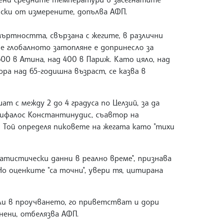
ниски от измерените, допълва АФП.
ъртността, свързана с жегите, в различни
че глобалното затопляне е допринесло за
00 в Атина, над 400 в Париж. Като цяло, над
ра над 65-годишна възраст, се казва в
 с между 2 до 4 градуса по Целзий, за да
арифалос Константинудис, съавтор на
. Той определя пиковете на жегата като "тихи
атистически данни в реално време", признава
о оценките "са точни", увери тя, цитирана
ли в проучването, го приветстват и дори
нени, отбелязва АФП.