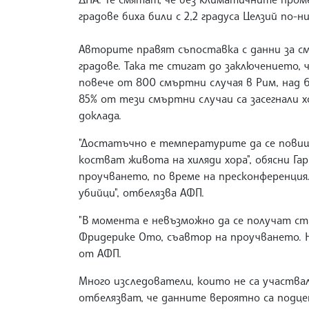
градове биха били с 2,2 градуса Целзий по-
Авторите правят съпоставка с данни за см
градове. Така те стигат до заключението, 
повече от 800 смъртни случая в Рим, над 6
85% от тези смъртни случаи са засегнали хо
доклада.
"Достатъчно е температурите да се повишат
костват живота на хиляди хора", обясни Г
проучването, по време на пресконференция
убийци", отбелязва АФП.
"В момента е невъзможно да се получат ст
Фридерике Ото, съавтор на проучването. Н
от АФП.
Много изследователи, които не са участва
отбелязват, че данните вероятно са подце