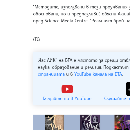
"Методите, използвани в тези проучвания з
обосновани, но и предпазливи", обясни Акш
пред Science Media Centre. "Реалният брой 
/ТС/
„Час ЛИК“ на БТА е мястото за срещи отб
наука, образование и религия. Подкастът
страницата
и в
YouTube канала на БТА
.
Гледайте ни в YouTube
Слушайте н