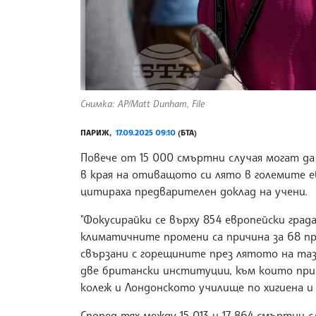
Снимка: AP/Matt Dunham, File
ПАРИЖ,
17.09.2025 09:10
(БТА)
Повече от 15 000 смъртни случая могат д
в края на отиващото си лято в големите е
цитираха предварителен доклад на учени.
"Фокусирайки се върху 854 европейски град
климатичните промени са причина за 68 п
свързани с горещините през лятото на тази
две британски институции, към които при
колеж и Лондонското училище по хигиена и
Според тях между 15 013 и 17 864 смъртни с