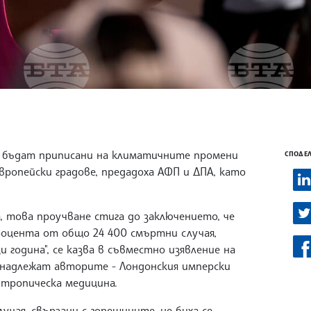
а бъдат приписани на климатичните промени
СПОДЕЛ
вропейски градове, предадоха АФП и ДПА, като
а, това проучване стига до заключението, че
роцента от общо 24 400 смъртни случая,
 година", се казва в съвместно изявление на
надлежат авторите - Лондонския имперски
 тропическа медицина.
лучая, свързани с горещините, не биха се