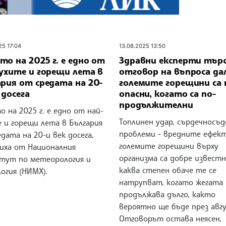
25 17:04
13.08.2025 13:50
о на 2025 г. е едно от
Здравни експерти тър
ухите и горещи лета в
отговор на въпроса да
рия от средата на 20-
големите горещини са 
 досега
опасни, когато са по-
продължителни
 на 2025 г. е едно от най-
Топлинен удар, сърдечносъ
 и горещи лета в България
проблеми - вредните ефек
дата на 20-и век досега,
големите горещини върху
иха от Националния
организма са добре известн
тут по метеорология и
каква степен обаче те се
огия (НИМХ).
натрупват, когато жегата
продължава дълго, както
вероятно ще бъде през авг
Отговорът остава неясен,