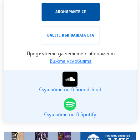
„Час ЛИК“ на БТА е мястото за срещи отблизо с
АБОНИРАЙТЕ СЕ
лицата на българската култура, наука,
образование и религия. Подкастът може да бъде
проследен в
интернет страницата
и в
YouTube
ВЛЕЗТЕ ВЪВ ВАШАТА БТА
канала на БТА
.
Продължете да четете с абонамент
Вижте условията
Гледайте ни в YouTube
Слушайте ни в Soundcloud
Слушайте ни в Spotify