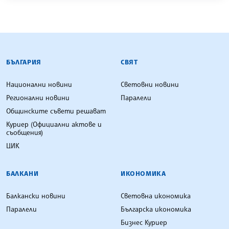
БЪЛГАРСКА ТЕЛЕГРАФНА АГЕНЦИЯ
БЪЛГАРИЯ
СВЯТ
Национални новини
Световни новини
Регионални новини
Паралели
Общинските съвети решават
Куриер (Официални актове и
съобщения)
ЦИК
БАЛКАНИ
ИКОНОМИКА
Балкански новини
Световна икономика
Паралели
Българска икономика
Бизнес Куриер