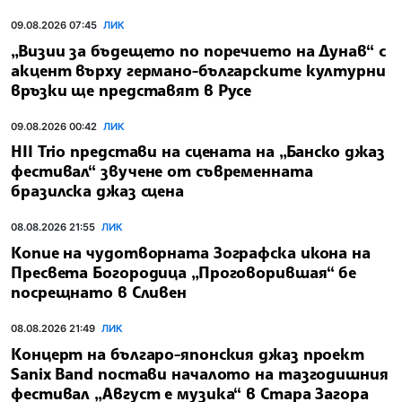
09.08.2026 07:45
ЛИК
„Визии за бъдещето по поречието на Дунав“ с
акцент върху германо-българските културни
връзки ще представят в Русе
09.08.2026 00:42
ЛИК
HII Trio представи на сцената на „Банско джаз
фестивал“ звучене от съвременната
бразилска джаз сцена
08.08.2026 21:55
ЛИК
Копие на чудотворната Зографска икона на
Пресвета Богородица „Проговорившая“ бе
посрещнато в Сливен
08.08.2026 21:49
ЛИК
Концерт на българо-японския джаз проект
Sanix Band постави началото на тазгодишния
фестивал „Август е музика“ в Стара Загора