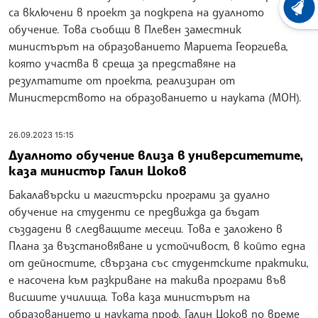
ХРОНО
са включени в проект за подкрепа на дуалното
обучение. Това съобщи в Плевен заместник
министърът на образованието Мариета Георгиева,
която участва в среща за представяне на
резултатите от проекта, реализиран от
Министерството на образованието и науката (МОН).
26.09.2023 15:15
Дуалното обучение влиза в университетите,
каза министър Галин Цоков
Бакалавърски и магистърски програми за дуално
обучение на студенти се предвижда да бъдат
създадени в следващите месеци. Това е заложено в
Плана за възстановяване и устойчивост, в който една
от дейностите, свързана със студентските практики,
е насочена към разкриване на такива програми във
висшите училища. Това каза министърът на
образованието и науката проф. Галин Цоков по време