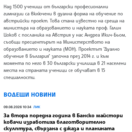
Над 1500 ученици от български професионални
гимназии са включени в дуална форма на обучение по
австрийски проект. Това стана известно на среща на
министъра на образованието и науката проф. Галин
Цоков с посланика на Австрия у нас Андреа Икич-Бьом,
съобщи пресцентърът на Министерството на
образованието и науката (МОН). Проектът "Дуално
обучение в България" започна през 2014 г. и към
момента по него в 30 български училища в 21 населени
места на страната ученици се обучават в 15
специалности.
ВОДЕЩИ НОВИНИ
09.08.2026 10:34
ЛИК
За втора поредна година в Банско майстори
ковачи изработиха благотворително
скулптура, свързана с джаза и планината