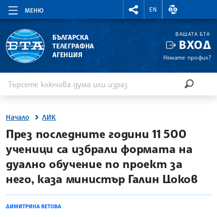
RIGHTMENU.SOCIAL
ВАЛУТНИ КУР
EN
МЕНЮ
ВАШАТА БТА
БЪЛГАРСКА
ВХОД
ТЕЛЕГРАФНА
АГЕНЦИЯ
Нямате профил?
Въведете ключова дума или израз
Търсене
ТЪРСЕН
Начало
ЛИК
site.bta
През последните години 11 500
ученици са избрали формата на
дуално обучение по проект за
него, каза министър Галин Цоков
ДИМИТРИНА ВЕТОВА