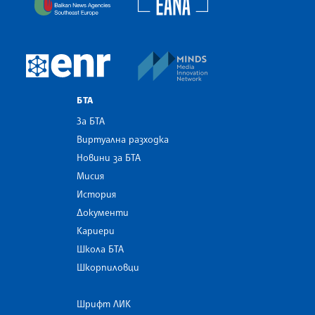
MINDS Media Innovatio
European Newsroom
БТА
За БТА
Виртуална разходка
Новини за БТА
Мисия
История
Документи
Кариери
Школа БТА
Шкорпиловци
Шрифт ЛИК