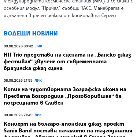
Международната космическа станция (МКС) и се скачи с
основния модул "Причал", съобщи ТАСС. Маневрата е
изпълнена в ръчен режим от космонавта Сергей
ВОДЕЩИ НОВИНИ
09.08.2026 00:42
ЛИК
HII Trio представи на сцената на „Банско джаз
фестивал“ звучене от съвременната
бразилска джаз сцена
08.08.2026 21:55
ЛИК
Копие на чудотворната Зографска икона на
Пресвета Богородица „Проговорившая“ бе
посрещнато в Сливен
08.08.2026 21:49
ЛИК
Концерт на българо-японския джаз проект
Sanix Band постави началото на тазгодишния
фестивал „Август е музика“ в Стара Загора