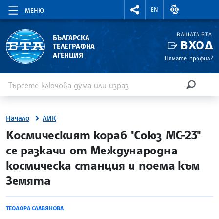
RIGHTMENU.SOCIAL
ВАЛУТНИ КУР
EN
МЕНЮ
ВАШАТА БТА
БЪЛГАРСКА
ВХОД
ТЕЛЕГРАФНА
АГЕНЦИЯ
Нямате профил?
Въведете ключова дума или израз
Търсене
ТЪРСЕН
Начало
ЛИК
site.bta
Космическият кораб "Союз МС-23"
се разкачи от Международна
космическа станция и поема към
Земята
ТЕОДОРА СЛАВЯНОВА