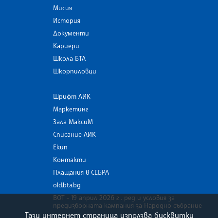
Мисия
История
Документи
Кариери
Школа БТА
Шкорпиловци
Шрифт ЛИК
Маркетинг
Зала МаксиМ
Списание ЛИК
Екип
Контакти
Плащания в СЕБРА
old.bta.bg
ВОТ - 19 април 2026 г . ред и условия за
предизборната кампания за Народно събрание
Тази интернет страница използва бисквитки