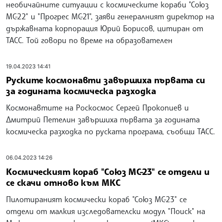
необичайните ситуации с космическите кораби "Союз
МС-22" и "Прогрес МС-21", заяви генералният директор на
държавната корпорация Юрий Борисов, цитиран от
ТАСС. Той говори по време на образователен
19.04.2023 14:41
Руските космонавти завършиха първата си
за годината космическа разходка
Космонавтите на Роскосмос Сергей Прокопиев и
Дмитрий Петелин завършиха първата за годината
космическа разходка по руската програма, съобщи ТАСС.
06.04.2023 14:26
Космическият кораб "Союз МС-23" се отдели и
се скачи отново към МКС
Пилотираният космически кораб "Союз МС-23" се
отдели от малкия изследователски модул "Поиск" на