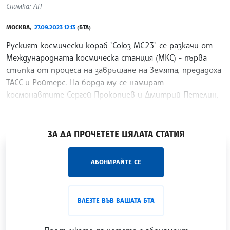
Снимка: АП
МОСКВА,
27.09.2023 12:13
(БТА)
Руският космически кораб "Союз МС-23" се разкачи от
Международната космическа станция (МКС) - първа
стъпка от процеса на завръщане на Земята, предадоха
ТАСС и Ройтерс. На борда му се намират
космонавтите Сергей Прокопиев и Дмитрий Петелин,
както и
/ХТ/
ЗА ДА ПРОЧЕТЕТЕ ЦЯЛАТА СТАТИЯ
„Час ЛИК“ на БТА е мястото за срещи отблизо с
АБОНИРАЙТЕ СЕ
лицата на българската култура, наука,
образование и религия. Подкастът може да бъде
проследен в
интернет страницата
и в
YouTube
ВЛЕЗТЕ ВЪВ ВАШАТА БТА
канала на БТА
.