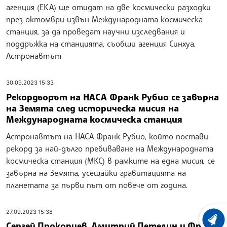
агенция (ЕКА) ще отидат на две космически разходки
през октомври извън Международната космическа
станция, за да проведат научни изследвания и
поддръжка на станцията, съобщи агенция Синхуа.
Астронавтът
30.09.2023 15:33
Рекордьорът на НАСА Франк Рубио се завърна
на Земята след историческа мисия на
Международната космическа станция
Астронавтът на НАСА Франк Рубио, който постави
рекорд за най-дълго пребиваване на Международната
космическа станция (МКС) в рамките на една мисия, се
завърна на Земята, усещайки гравитацията на
планетата за първи път от повече от година.
27.09.2023 15:38
ХРОНО
Сергей Прокопиев, Дмитрий Петелин и Франк