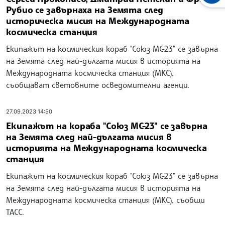
Рубио се завърнаха на Земята след
историческа мисия на Международната
космическа станция
Екипажът на космическия кораб "Союз МС-23" се завърна
на Земята след най-дългата мисия в историята на
Международната космическа станция (МКС),
съобщават световните осведомителни агенци.
27.09.2023 14:50
Екипажът на кораба "Союз МС-23" се завърна
на Земята след най-дългата мисия в
историята на Международната космическа
станция
Екипажът на космическия кораб "Союз МС-23" се завърна
на Земята след най-дългата мисия в историята на
Международната космическа станция (МКС), съобщи
ТАСС.