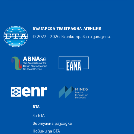
БЪЛГАРСКА ТЕЛЕГРАФНА АГЕНЦИЯ
© 2022 - 2026, Всички права са запазени.
Българска телеграфна агенция
European Alliance of N
The Assocoation of the Balkan News Agencies S
MINDS Media Innovatio
European Newsroom
БТА
За БТА
Виртуална разходка
Новини за БТА