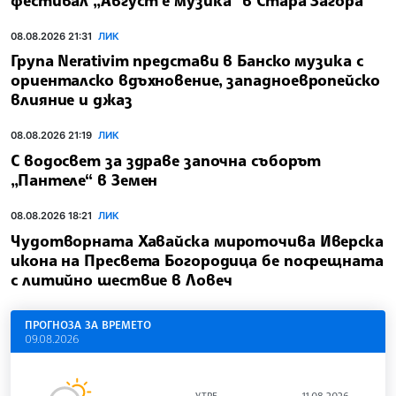
08.08.2026 21:31
ЛИК
Група Nerativim представи в Банско музика с
ориенталско вдъхновение, западноевропейско
влияние и джаз
08.08.2026 21:19
ЛИК
С водосвет за здраве започна съборът
„Пантеле“ в Земен
08.08.2026 18:21
ЛИК
Чудотворната Хавайска мироточива Иверска
икона на Пресвета Богородица бе посрещната
с литийно шествие в Ловеч
ПРОГНОЗА ЗА ВРЕМЕТО
09.08.2026