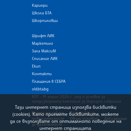
Кариери
Школа БТА
Шкорпиловци
Шрифт ЛИК
Маркетинг
Зала МаксиМ
Списание ЛИК
Екип
Контакти
Плащания в СЕБРА
old.bta.bg
ВОТ - 19 април 2026 г . ред и условия за
предизборната кампания за Народно събрание
Тази интернет страница използва бисквитки
Карта на сайта
Политика за
(cookies). Като приемете бисквитките, можете
поверителност
Общи условия
Декларация
да се възползвате от оптималното поведение на
за достъпност
интернет страницата.