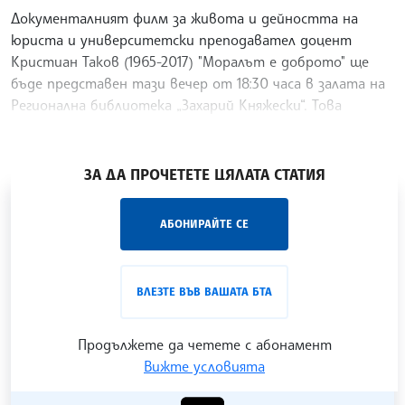
Документалният филм за живота и дейността на
юриста и университетски преподавател доцент
Кристиан Таков (1965-2017) "Моралът е доброто" ще
бъде представен тази вечер от 18:30 часа в залата на
Регионална библиотека „Захарий Княжески“. Това
съобщи за
/ХТ/
ЗА ДА ПРОЧЕТЕТЕ ЦЯЛАТА СТАТИЯ
„Час ЛИК“ на БТА е мястото за срещи отблизо с
АБОНИРАЙТЕ СЕ
лицата на българската култура, наука,
образование и религия. Подкастът може да бъде
проследен в
интернет страницата
и в
YouTube
ВЛЕЗТЕ ВЪВ ВАШАТА БТА
канала на БТА
.
Продължете да четете с абонамент
Вижте условията
Гледайте ни в YouTube