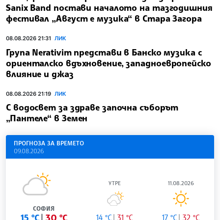
Sanix Band постави началото на тазгодишния
фестивал „Август е музика“ в Стара Загора
08.08.2026 21:31
ЛИК
Група Nerativim представи в Банско музика с
ориенталско вдъхновение, западноевропейско
влияние и джаз
08.08.2026 21:19
ЛИК
С водосвет за здраве започна съборът
„Пантеле“ в Земен
ПРОГНОЗА ЗА ВРЕМЕТО
09.08.2026
УТРЕ
11.08.2026
СОФИЯ
15 °C
30 °C
14 °C
31 °C
17 °C
32 °C