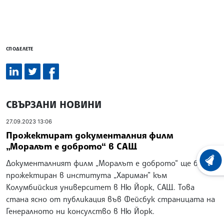
СПОДЕЛЕТЕ
СВЪРЗАНИ НОВИНИ
27.09.2023 13:06
Прожектират документалния филм
„Моралът е доброто“ в САЩ
Документалният филм „Моралът е доброто“ ще бъде
ХРОНО
прожектиран в института „Хариман” към
Колумбийския университет в Ню Йорк, САЩ. Това
стана ясно от публикация във Фейсбук страницата на
Генералното ни консулство в Ню Йорк.