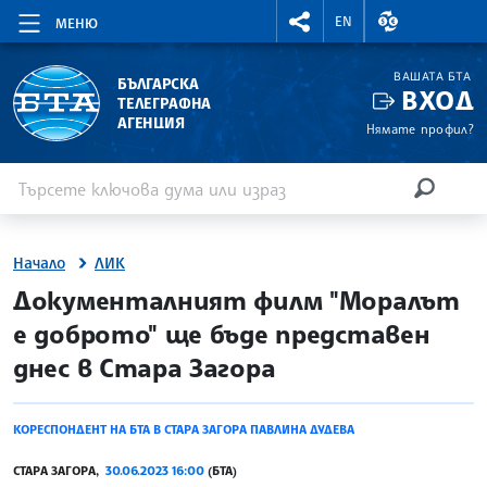
RIGHTMENU.SOCIAL
ВАЛУТНИ КУР
EN
МЕНЮ
ВАШАТА БТА
БЪЛГАРСКА
ВХОД
ТЕЛЕГРАФНА
АГЕНЦИЯ
Нямате профил?
Въведете ключова дума или израз
Търсене
ТЪРСЕН
Начало
ЛИК
site.bta
Документалният филм "Моралът
е доброто" ще бъде представен
днес в Стара Загора
КОРЕСПОНДЕНТ НА БТА В СТАРА ЗАГОРА ПАВЛИНА ДУДЕВА
СТАРА ЗАГОРА,
30.06.2023 16:00
(БТА)