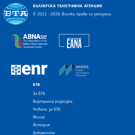
БЪЛГАРСКА ТЕЛЕГРАФНА АГЕНЦИЯ
© 2022 - 2026, Всички права са запазени.
Българска телеграфна агенция
European Alliance of N
The Assocoation of the Balkan News Agencies S
MINDS Media Innovatio
European Newsroom
БТА
За БТА
Виртуална разходка
Новини за БТА
Мисия
История
Документи