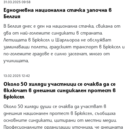
31.03.2025 09:58
Еднодневна национална стачка започна в
Белгия
В Белгия днес е ден на национална стачка, свикана от
два от най-големите синдикати в страната.
Летищата в Брюксел и Шарльороа не обслужват
заминаващи полети, градският транспорт в Брюксел и
по-големите градове е силно засегнат, много от
училищата,
13.02.2025 12:42
Около 50 хиляди участници се очаква да се
включат в днешния синдикален протест в
Брюксел
Около 50 хиляди души се очаква да участват в
днешния национален протест в Брюксел, съобщиха
основните синдикати, цитирани от местни медии.
Професионалните организации уточниха, че днешната