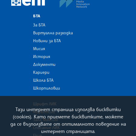
БТА
За БТА
Виртуална разходка
Новини за БТА
Мисия
История
Документи
Кариери
Школа БТА
Шкорпиловци
Шрифт ЛИК
Тази интернет страница използва бисквитки
Маркетинг
(cookies). Като приемете бисквитките, можете
Зала МаксиМ
да се възползвате от оптималното поведение на
Списание ЛИК
интернет страницата.
Екип