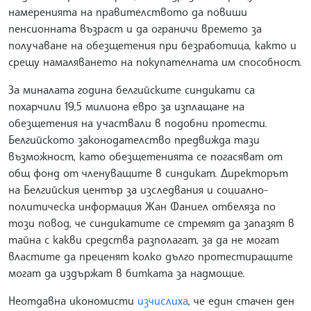
намеренията на правителството да повиши
пенсионната възраст и да ограничи времето за
получаване на обезщетения при безработица, както и
срещу намаляването на покупателната им способност.
За миналата година белгийските синдикати са
похарчили 19,5 милиона евро за изплащане на
обезщетения на участвали в подобни протести.
Белгийското законодателство предвижда тази
възможност, като обезщетенията се погасяват от
общ фонд от членуващите в синдикат. Директорът
на Белгийския център за изследвания и социално-
политическа информация Жан Фаниел отбеляза по
този повод, че синдикатите се стремят да запазят в
тайна с какви средства разполагат, за да не могат
властите да преценят колко дълго протестиращите
могат да издържат в битката за надмощие.
Неотдавна икономисти
изчислиха
, че един стачен ден