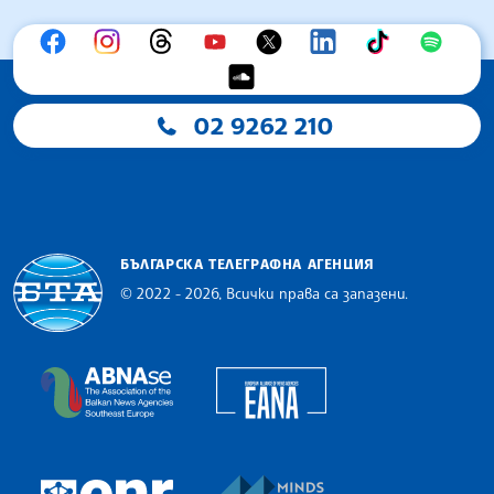
02 9262 210
БЪЛГАРСКА ТЕЛЕГРАФНА АГЕНЦИЯ
© 2022 - 2026, Всички права са запазени.
Българска телеграфна агенция
European Alliance of N
The Assocoation of the Balkan News Agencies S
MINDS Media Innovatio
European Newsroom