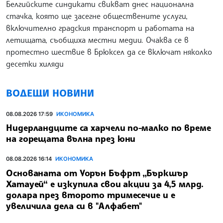
Белгийските синдикати свикват днес национална
стачка, която ще засегне обществените услуги,
включително градския транспорт и работата на
летищата, съобщиха местни медии. Очаква се в
протестно шествие в Брюксел да се включат няколко
десетки хиляди
ВОДЕЩИ НОВИНИ
08.08.2026 17:59
ИКОНОМИКА
Нидерландците са харчели по-малко по време
на горещата вълна през юни
08.08.2026 16:14
ИКОНОМИКА
Основаната от Уорън Бъфрт „Бъркшър
Хатауей“ е изкупила свои акции за 4,5 млрд.
долара през второто тримесечие и е
увеличила дела си в "Алфабет"