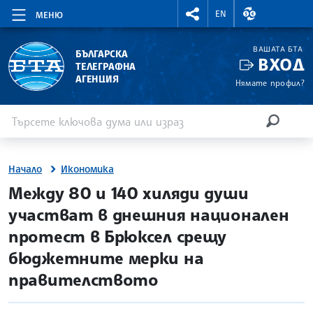
RIGHTMENU.SOCIAL
ВАЛУТНИ КУР
EN
МЕНЮ
ВАШАТА БТА
БЪЛГАРСКА
ВХОД
ТЕЛЕГРАФНА
АГЕНЦИЯ
Нямате профил?
Въведете ключова дума или израз
Търсене
ТЪРСЕН
Начало
Икономика
site.bta
Между 80 и 140 хиляди души
участват в днешния национален
протест в Брюксел срещу
бюджетните мерки на
правителството