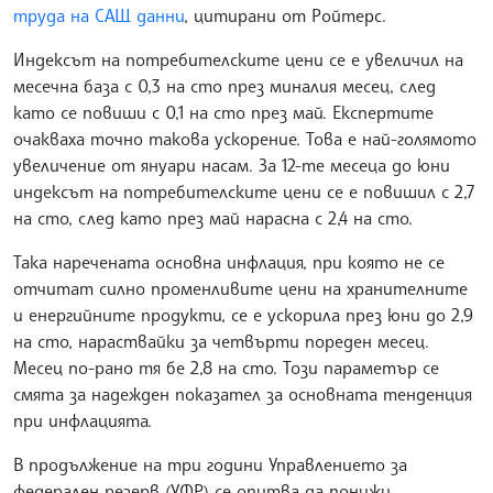
труда на САЩ данни
, цитирани от Ройтерс.
Индексът на потребителските цени се е увеличил на
месечна база с 0,3 на сто през миналия месец, след
като се повиши с 0,1 на сто през май. Експертите
очакваха точно такова ускорение. Това е най-голямото
увеличение от януари насам. За 12-те месеца до юни
индексът на потребителските цени се е повишил с 2,7
на сто, след като през май нарасна с 2,4 на сто.
Така наречената основна инфлация, при която не се
отчитат силно променливите цени на хранителните
и енергийните продукти, се e ускорила през юни до 2,9
на сто, нараствайки за четвърти пореден месец.
Месец по-рано тя бе 2,8 на сто. Този параметър се
смята за надежден показател за основната тенденция
при инфлацията.
В продължение на три години Управлението за
федерален резерв (УФР) се опитва да понижи