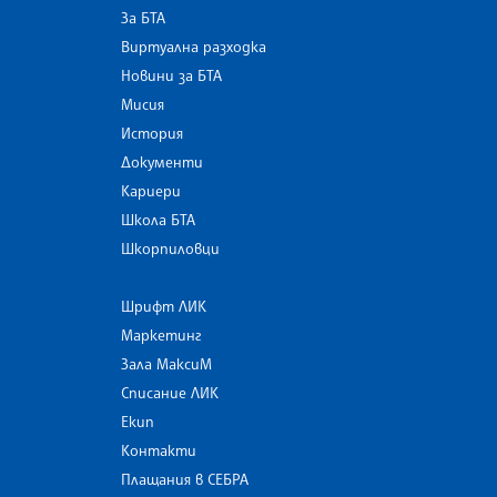
За БТА
Виртуална разходка
Новини за БТА
Мисия
История
Документи
Кариери
Школа БТА
Шкорпиловци
Шрифт ЛИК
Маркетинг
Зала МаксиМ
Списание ЛИК
Екип
Контакти
Плащания в СЕБРА