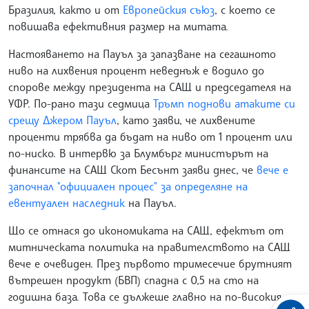
Бразилия, както и от
Европейския съюз
, с което се
повишава ефективния размер на митата.
Настояването на Пауъл за запазване на сегашното
ниво на лихвения процент неведнъж е водило до
спорове между президента на САЩ и председателя на
УФР. По-рано тази седмица
Тръмп поднови атаките си
срещу Джером Пауъл
, като заяви, че лихвените
проценти трябва да бъдат на ниво от 1 процент или
по-ниско. В интервю за Блумбърг министърът на
финансите на САЩ Скот Бесънт заяви днес, че
вече е
започнал "официален процес" за определяне на
евентуален наследник
на Пауъл.
Що се отнася до икономиката на САЩ, ефектът от
митническата политика на правителството на САЩ
вече е очевиден. През първото тримесечие брутният
вътрешен продукт (БВП) спадна с 0,5 на сто на
годишна база. Това се дължеше главно на по-високия