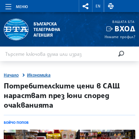
RIGHTMENU.SOCIAL
ВАЛУТНИ КУР
EN
МЕНЮ
ВАШАТА БТА
БЪЛГАРСКА
ВХОД
ТЕЛЕГРАФНА
АГЕНЦИЯ
Нямате профил?
Въведете ключова дума или израз
Търсене
ТЪРСЕН
Начало
Икономика
site.bta
Потребителските цени в САЩ
нарастват през юни според
очакванията
БОЙЧО ПОПОВ