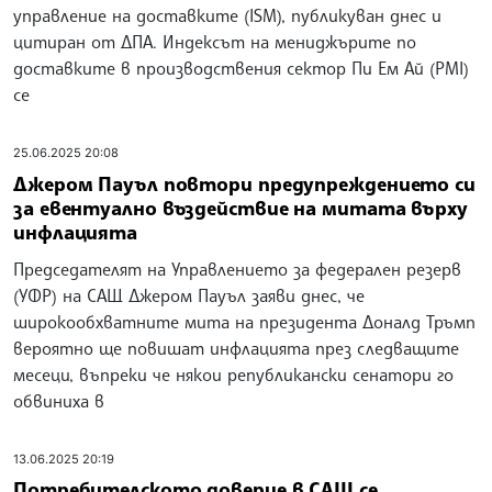
управление на доставките (ISM), публикуван днес и
цитиран от ДПА. Индексът на мениджърите по
доставките в производствения сектор Пи Ем Ай (PMI)
се
25.06.2025 20:08
Джером Пауъл повтори предупреждението си
за евентуално въздействие на митата върху
инфлацията
Председателят на Управлението за федерален резерв
(УФР) на САЩ Джером Пауъл заяви днес, че
широкообхватните мита на президента Доналд Тръмп
вероятно ще повишат инфлацията през следващите
месеци, въпреки че някои републикански сенатори го
обвиниха в
13.06.2025 20:19
Потребителското доверие в САЩ се