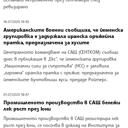
ревизирано
16.07.2025 19:30
Американските военни съобщиха, че йеменска
групировка е задържала иранска оръжейна
пратка, предназначена за хусите
Централното командване на САЩ (СЕНТКОМ) съобщи
днес в публикация в „Екс“, че йеменската групировка
„Национални сили за съпротива“ (НСС) е заловила
„огромна“ иранска пратка с оръжие, предназначена за
йеменските бунтовници хуси, предаде Ройтерс.
01.07.2025 18:47
Промишленото производство в САЩ бележи
лек ръст през юни
Промишленото производство в САЩ регистрира лек
ръст през юни, се посочва в доклад на Института за