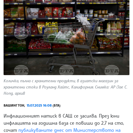
Количка, пълна с хранителни продукти, в азиатски магазин за
хранителни стоки в Роуланд Хайтс, Калифорния. Снимка: AP /Jae C.
Hong, архив
ВАШИНГТОН,
15.07.2025 16:08
(БТА)
Инфлационният натиск в САЩ се засилва. През юни
инфлацията на годишна база се повиши до 2,7 на сто,
сочат
публикуваните днес от Министерството на