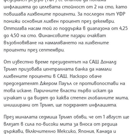
инфлацията до целевата стойност от 2 на сто, като
повишава лихвените проценти. За последен път УФР
понижи основния лихвен процент през декември.
Оттогава насам той го поддържа в диапазона от 4,25
до 4,50 на сто. Финансовите пазари очакват
възобновяване на намаляването на лихвените
проценти през септември.
От известно време президентът на САЩ Доналд
Тръмп призовава централната банка да намали
лихвените проценти в САЩ. Наскоро обаче
председателят Джером Пауъл се противопостави на
това искане. Паричните власти първо искат да
изчакат и да видят до каква степен глобалните мита,
инициирани от Тръмп, ще подхранят инфлацията.
През миналата седмица Тръмп обяви, че от 1 август ще
влязат в сила по-високи мита за вноса от редица
държави, включително Мексико, Япония, Канада и