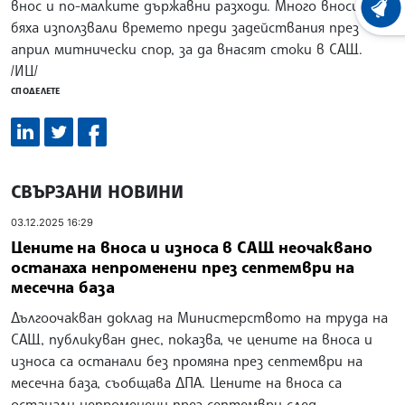
внос и по-малките държавни разходи. Много вносители
ХРОНО
бяха използвали времето преди задействания през
април митнически спор, за да внасят стоки в САЩ.
/ИЦ/
СПОДЕЛЕТЕ
СВЪРЗАНИ НОВИНИ
03.12.2025 16:29
Цените на вноса и износа в САЩ неочаквано
останаха непроменени през септември на
месечна база
Дългоочакван доклад на Министерството на труда на
САЩ, публикуван днес, показва, че цените на вноса и
износа са останали без промяна през септември на
месечна база, съобщава ДПА. Цените на вноса са
останали непроменени през септември след