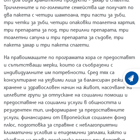
Тричленните и по-големите семейства ще получат по
два пакета с четири шампоана, три пасти за зъби,
три четки за зъби, четири опаковки тоалетна хартия,
три препарата за под, три перилни препарата, три
тоалетни сапуна и три препарата за съдове, три
пакета захар и три пакета спагети.
На правоимащите по програмата хора се предоставят
и съпътстващи мерки, които са съобразени с
индивидуалните им потребности. Сред тях са
консултиране на уязвими лица за балансиран режим на
ХРОНО
хранене и здравословен начин на живот, насочване на
целевите групи за отпускане на социални помощи и
предоставяне на социални услуги в общността и
резидентен тип, информиране за предоставяните
услуги, финансирани от Европейския социален фонд
плюс, подготовка за справяне с неблагоприятни
климатични условия и епидемични заплахи, както и
оказване на първа долекарска помощ при бедствия,