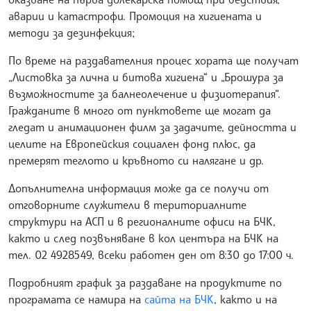
аварии и катастрофи. Промоция на хигиената и
методи за дезинфекция;
По време на раздавателния процес хората ще получат
„Листовка за лична и битова хигиена“ и „Брошура за
възможностите за балнеолечение и физиотерапия“.
Гражданите в много от пунктовете ще могат да
гледат и анимационен филм за задачите, дейността и
целите на Европейския социален фонд плюс, да
премерят теглото и кръвното си налягане и др.
Допълнителна информация може да се получи от
отговорните служители в териториалните
структури на АСП и в регионалните офиси на БЧК,
както и след позвъняване в кол центъра на БЧК на
тел. 02 4928549, всеки работен ден от 8:30 до 17:00 ч.
Подробният график за раздаване на продуктите по
програмата се намира на
сайта на БЧК
, както и на