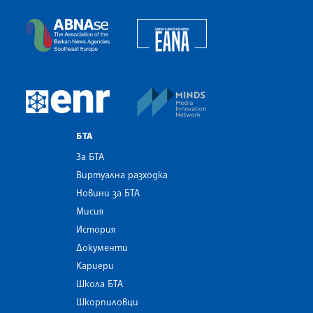
Българска телеграфна агенция
European Alliance of N
The Assocoation of the Balkan News Agencies S
MINDS Media Innovatio
European Newsroom
БТА
За БТА
Виртуална разходка
Новини за БТА
Мисия
История
Документи
Кариери
Школа БТА
Шкорпиловци