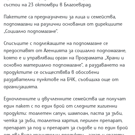
състои на 23 октомври в Благоевград.
Пакетите са предназначени за лица и семейства,
подпомагани на различни основания от дирекциите
„Социално подпомагане“.
Списъците с подлежащите на подпомагане се
предоставят от Агенцията за социално подпомагане,
която е и управляващ орган на Програмата „Храни и
основно материално подпомагане“, а раздаването на
продуктите се осъществява в обособени
раздавателни пунктове на БЧК, съобщиха още от
организацията.
Едночленните и двучленните семейства ще получат
един пакет с по един брой от следните хигиенни
продукти: тоалетен сапун, шампоан, паста за зъби,
четка за зъби, тоалетна хартия, перилен препарат,
препарат за под и препарат за съдове и по един брой
от два вида хранителни продукти - захар и спагети.