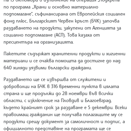
по програма „Храни и основно материално
подпомагане“, съфинансирана от Европейския социален
фонд плюс, Българският Червен кръст (БЧК) започва
раздаването на продукти, закупени от Агенцията за
социално подпомагане (АСП). Това казаха от
пресцентъра на организацията.
Пакетите съдържат хранителни продукти и хигиенни
материали и се очаква помощта да достигне до над
640 хиляди уязвими български граждани.
Раздаването ще се извършва от служители и
доброволци на БЧК в 316 временни пункта в цялата
страна и ще продължи до 28 ноември във всички
области, с изключение на Пловдив и Благоевград,
където крайният срок за раздаване е 5 декември.
Всеки
правоимащ гражданин ще получава полагащите му се
продукти срещу документ за самоличност и подпис, а
официалното представяне на програмата ще се