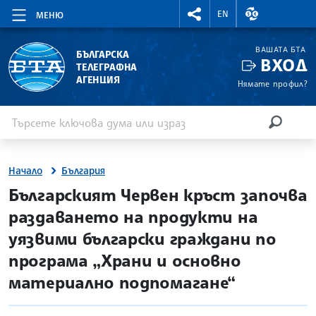
RIGHTMENU.SOCIAL
ВАЛУТНИ КУР
EN
МЕНЮ
ВАШАТА БТА
БЪЛГАРСКА
ВХОД
ТЕЛЕГРАФНА
АГЕНЦИЯ
Нямате профил?
Въведете ключова дума или израз
Търсене
ТЪРСЕН
Начало
България
site.bta
Българският Червен кръст започва
раздаването на продукти на
уязвими български граждани по
програма „Храни и основно
материално подпомагане“