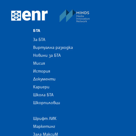
MINDS Media Innovatio
European Newsroom
БТА
За БТА
Виртуална разходка
Новини за БТА
Мисия
История
Документи
Кариери
Школа БТА
Шкорпиловци
Шрифт ЛИК
Маркетинг
Зала МаксиМ