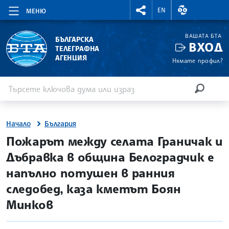
RIGHTMENU.SOCIAL
ВАЛУТНИ КУР
EN
МЕНЮ
ВАШАТА БТА
БЪЛГАРСКА
ВХОД
ТЕЛЕГРАФНА
АГЕНЦИЯ
Нямате профил?
Въведете ключова дума или израз
Търсене
ТЪРСЕН
Начало
България
site.bta
Пожарът между селата Граничак и
Дъбравка в община Белоградчик е
напълно потушен в ранния
следобед, каза кметът Боян
Минков