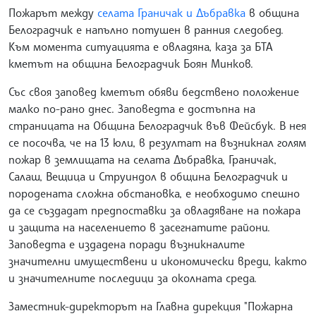
Пожарът между
селата Граничак и Дъбравка
в община
Белоградчик е напълно потушен в ранния следобед.
Към момента ситуацията е овладяна, каза за БТА
кметът на община Белоградчик Боян Минков.
Със своя заповед кметът обяви бедствено положение
малко по-рано днес. Заповедта е достъпна на
страницата на Община Белоградчик във Фейсбук. В нея
се посочва, че на 13 юли, в резултат на възникнал голям
пожар в землищата на селата Дъбравка, Граничак,
Салаш, Вещица и Струиндол в община Белоградчик и
породената сложна обстановка, е необходимо спешно
да се създадат предпоставки за овладяване на пожара
и защита на населението в засегнатите райони.
Заповедта е издадена поради възникналите
значителни имуществени и икономически вреди, както
и значителните последици за околната среда.
Заместник-директорът на Главна дирекция "Пожарна