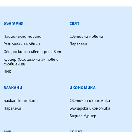
БЪЛГАРСКА ТЕЛЕГРАФНА АГЕНЦИЯ
БЪЛГАРИЯ
СВЯТ
Национални новини
Световни новини
Регионални новини
Паралели
Общинските съвети решават
Куриер (Официални актове и
съобщения)
ЦИК
БАЛКАНИ
ИКОНОМИКА
Балкански новини
Световна икономика
Паралели
Българска икономика
Бизнес Куриер
ЛИК
СПОРТ