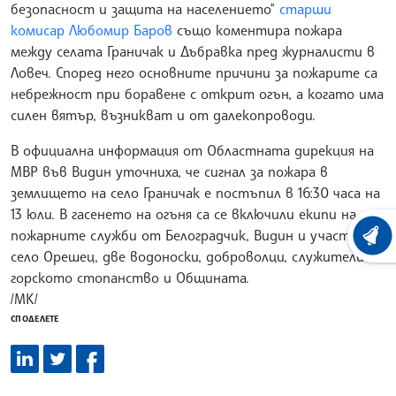
безопасност и защита на населението"
старши
комисар Любомир Баров
също коментира пожара
между селата Граничак и Дъбравка пред журналисти в
Ловеч. Според него основните причини за пожарите са
небрежност при боравене с открит огън, а когато има
силен вятър, възникват и от далекопроводи.
В официална информация от Областната дирекция на
МВР във Видин уточниха, че сигнал за пожара в
землището на село Граничак е постъпил в 16:30 часа на
13 юли. В гасенето на огъня са се включили екипи на
пожарните служби от Белоградчик, Видин и участъка в
ХРОНО
село Орешец, две водоноски, доброволци, служители на
горското стопанство и Общината.
/МК/
СПОДЕЛЕТЕ