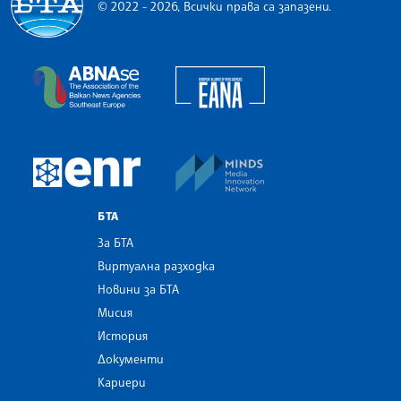
© 2022 - 2026, Всички права са запазени.
Българска телеграфна агенция
European Alliance of N
The Assocoation of the Balkan News Agencies S
MINDS Media Innovatio
European Newsroom
БТА
За БТА
Виртуална разходка
Новини за БТА
Мисия
История
Документи
Кариери