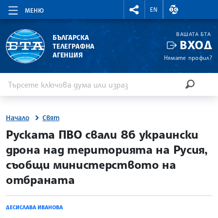
RIGHTMENU.SOCIAL
ВАЛУТНИ КУР
EN
МЕНЮ
ВАШАТА БТА
БЪЛГАРСКА
ВХОД
ТЕЛЕГРАФНА
АГЕНЦИЯ
Нямате профил?
Въведете ключова дума или израз
Търсене
ТЪРСЕН
Начало
Свят
site.bta
Руската ПВО свали 86 украински
дрона над територията на Русия,
съобщи министерството на
отбраната
ДЕСИСЛАВА ИВАНОВА