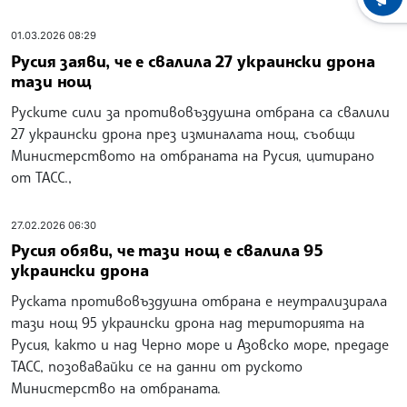
ХРОНО
01.03.2026 08:29
Русия заяви, че е свалила 27 украински дрона
тази нощ
Руските сили за противовъздушна отбрана са свалили
27 украински дрона през изминалата нощ, съобщи
Министерството на отбраната на Русия, цитирано
от ТАСС.,
27.02.2026 06:30
Русия обяви, че тази нощ е свалила 95
украински дрона
Руската противовъздушна отбрана е неутрализирала
тази нощ 95 украински дрона над територията на
Русия, както и над Черно море и Азовско море, предаде
ТАСС, позовавайки се на данни от руското
Министерство на отбраната.