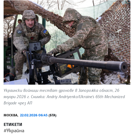
Украински войници тестват дронове в Запорожка област, 26
януари 2026 г. Снимка: Andriy Andriyenko/Ukraine's 65th Mechanized
Brigade чрез АП
МОСКВА,
22.02.2026 06:45
(БТА)
ЕТИКЕТИ
#Украйна