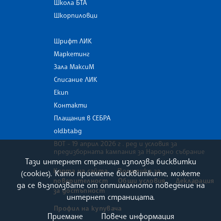
Школа БТА
Шкорпиловци
Шрифт ЛИК
Маркетинг
Зала МаксиМ
Списание ЛИК
Екип
Контакти
Плащания в СЕБРА
old.bta.bg
ВОТ - 19 април 2026 г . ред и условия за
предизборната кампания за Народно събрание
Тази интернет страница използва бисквитки
Карта на сайта
Политика за
(cookies). Като приемете бисквитките, можете
поверителност
Общи условия
Декларация
да се възползвате от оптималното поведение на
за достъпност
интернет страницата.
Профил на купувача
Приемане
Повече информация