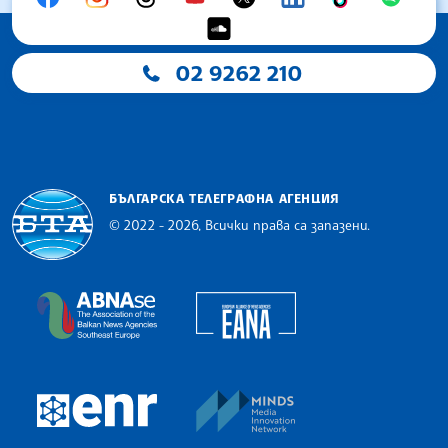
02 9262 210
БЪЛГАРСКА ТЕЛЕГРАФНА АГЕНЦИЯ
© 2022 - 2026, Всички права са запазени.
Българска телеграфна агенция
European Alliance of N
The Assocoation of the Balkan News Agencies S
MINDS Media Innovatio
European Newsroom