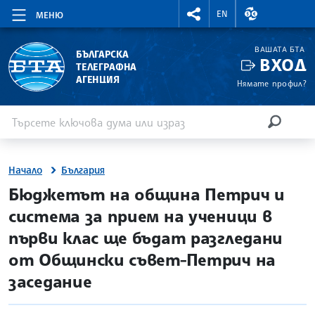
RIGHTMENU.SOCIAL
ВАЛУТНИ КУР
EN
МЕНЮ
ВАШАТА БТА
БЪЛГАРСКА
ВХОД
ТЕЛЕГРАФНА
АГЕНЦИЯ
Нямате профил?
Въведете ключова дума или израз
Търсене
ТЪРСЕН
Начало
България
site.bta
Бюджетът на община Петрич и
система за прием на ученици в
първи клас ще бъдат разгледани
от Общински съвет-Петрич на
заседание