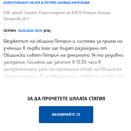
КОРЕСПОНДЕНТ НА БТА В ПЕТРИЧ ДЕНИЦА КЮЧУКОВА
БТА, архив, Снимка: Кореспондент на БТА в Петрич Деница
Кючукова (БТ)
ПЕТРИЧ,
15.05.2025 06:17
(БТА)
Бюджетът на община Петрич и система за прием на
ученици в първи клас ще бъдат разгледани от
Общински съвет-Петрич на днешното 14-то редовно
заседание. Сесията ще започне в 13:30 часа в
заседателната зала на партерния етаж на Общинска
администрация. В предварително обявения дневен ред
са включени 32 точки.
/ВД/
ЗА ДА ПРОЧЕТЕТЕ ЦЯЛАТА СТАТИЯ
АБОНИРАЙТЕ СЕ