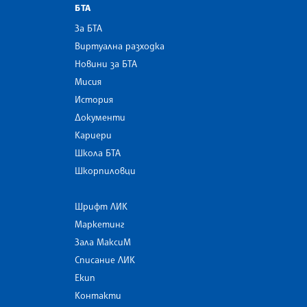
БТА
За БТА
Виртуална разходка
Новини за БТА
Мисия
История
Документи
Кариери
Школа БТА
Шкорпиловци
Шрифт ЛИК
Маркетинг
Зала МаксиМ
Списание ЛИК
Екип
Контакти