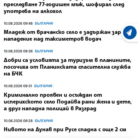
преследване 77-годишен мъж, шофирал след
употреба на алкохол
10.08.2026 09:48
БЪЛГАРИЯ
Младеж от врачанско село е задържан заради
ХРОНО
нападение над таксиметров водач
10.08.2026 09:36
БЪЛГАРИЯ
Добри са условията за туризъм в планините,
посочиха от Планинската спасителна служба
на БЧК
10.08.2026 09:31
БЪЛГАРИЯ
Криминално проявен и осъждан от
исперихското село Подайва рани жена и дете,
а друг нападна полицай в Разград
10.08.2026 09:28
БЪЛГАРИЯ
Нивото на Дунав при Русе спадна с още 2 см