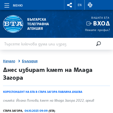
RIGHTMENU.SOCIAL
ВАЛУТНИ КУР
EN
МЕНЮ
ВАШАТА БТА
БЪЛГАРСКА
ВХОД
ТЕЛЕГРАФНА
АГЕНЦИЯ
Нямате профил?
Въведете ключова дума или израз
Търсене
ТЪРСЕН
Начало
България
site.bta
Днес избират кмет на Млада
Загора
КОРЕСПОНДЕНТ НА БТА В СТАРА ЗАГОРА ПАВЛИНА ДУДЕВА
снимка: Йоана Попова, кмет на Млада Загора 2022, архив
СТАРА ЗАГОРА,
04.10.2023 09:09
(БТА)