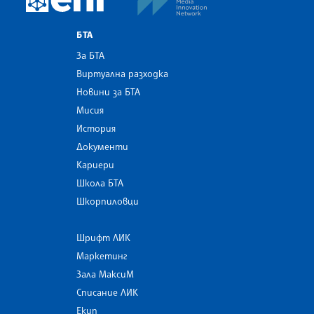
БТА
За БТА
Виртуална разходка
Новини за БТА
Мисия
История
Документи
Кариери
Школа БТА
Шкорпиловци
Шрифт ЛИК
Маркетинг
Зала МаксиМ
Списание ЛИК
Екип