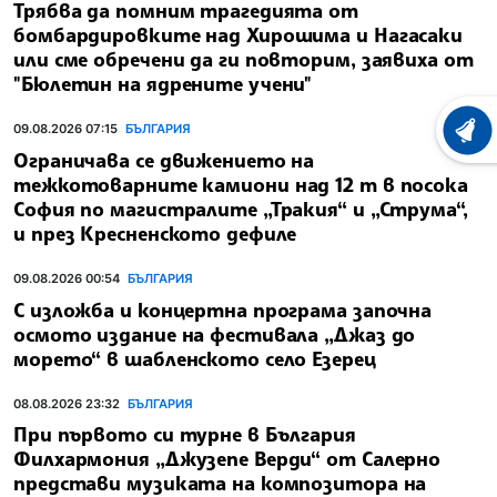
Трябва да помним трагедията от
бомбардировките над Хирошима и Нагасаки
или сме обречени да ги повторим, заявиха от
"Бюлетин на ядрените учени"
09.08.2026 07:15
БЪЛГАРИЯ
ХРОНО
Ограничава се движението на
тежкотоварните камиони над 12 т в посока
София по магистралите „Тракия“ и „Струма“,
и през Кресненското дефиле
09.08.2026 00:54
БЪЛГАРИЯ
С изложба и концертна програма започна
осмото издание на фестивала „Джаз до
морето“ в шабленското село Езерец
08.08.2026 23:32
БЪЛГАРИЯ
При първото си турне в България
Филхармония „Джузепе Верди“ от Салерно
представи музиката на композитора на