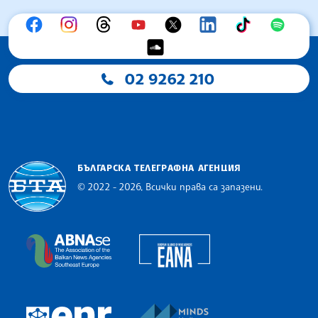
02 9262 210
БЪЛГАРСКА ТЕЛЕГРАФНА АГЕНЦИЯ
© 2022 - 2026, Всички права са запазени.
Българска телеграфна агенция
European Alliance of N
The Assocoation of the Balkan News Agencies S
MINDS Media Innovatio
European Newsroom