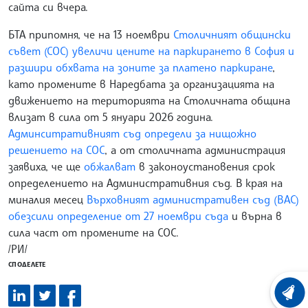
сайта си вчера.
БТА припомня, че на 13 ноември
Столичният общински
съвет (СОС) увеличи цените на паркирането в София и
разшири обхвата на зоните за платено паркиране
,
като промените в Наредбата за организацията на
движението на територията на Столичната община
влизат в сила от 5 януари 2026 година.
Админситративният съд определи за нищожно
решението на СОС
, а от столичната администрация
заявиха, че ще
обжалват
в законоустановения срок
определението на Административния съд. В края на
миналия месец
Върховният административен съд (ВАС)
обезсили определение от 27 ноември съда
и върна в
сила част от промените на СОС.
/РИ/
СПОДЕЛЕТЕ
ХРОНО