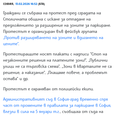
СОФИЯ,
13.02.2026 16:52
(БТА)
Граждани се събраха на протест пред сградата на
Столичната община с искане за отпадане на
предложението за разширение на зоните за паркиране.
Протестът е организиран във фейсбук групата
„Против разширяването на зоните и вдигането на
цените“
.
Протестиращите носят плакати с надписи “Стоп на
незаконните решения на платените зони!“, „Публични
улици не са търговска схема“, „Зони в кварталите не са
решение, а наказание“, „Плащаме повече, а проблемът
остава“ и др.
Протестът е охраняван от полицейски екипи.
Административният съд в София-град временно спря
част от промените в правилата за паркиране в София,
влезли в сила на 5 януари т.г.
, съобщиха от съда на