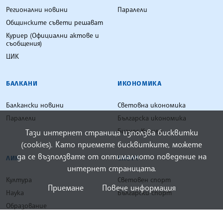
Регионални новини
Паралели
Общинските съвети решават
Куриер (Официални актове и
съобщения)
ЦИК
БАЛКАНИ
ИКОНОМИКА
Балкански новини
Световна икономика
Паралели
Българска икономика
Бизнес Куриер
Тази интернет страница използва бисквитки
(cookies). Като приемете бисквитките, можете
да се възползвате от оптималното поведение на
ЛИК
СПОРТ
интернет страницата.
Култура
Световен спорт
Приемане
Повече информация
Наука
Български спорт
Образование
ЛИК Куриер