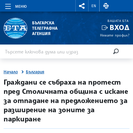
RIGHTMENU.SOCIAL
ВАЛУТНИ КУР
EN
МЕНЮ
ВАШАТА БТА
БЪЛГАРСКА
ВХОД
ТЕЛЕГРАФНА
АГЕНЦИЯ
Нямате профил?
Въведете ключова дума или израз
Търсене
ТЪРСЕН
Начало
България
site.bta
Граждани се събраха на протест
пред Столичната община с искане
за отпадане на предложението за
разширение на зоните за
паркиране