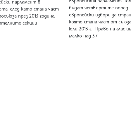
Европейския парламент. То
ейски парламент в
бъдат четвъртите поред
ата, след като стана част
европейски избори за стра
осъюза през 2013 година.
която стана част от съюза
ателните секции
юли 2013 г. Право на глас 
малко над 3,7