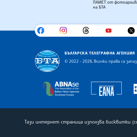
ПАМЕТ от фотоархив
на БТА
БЪЛГАРСКА ТЕЛЕГРАФНА АГЕНЦИЯ
© 2022 - 2026, Всички права са запаз
Българска телеграфна агенция
Europe
The Assocoation of the Balkan
Тази интернет страница използва бисквитки (