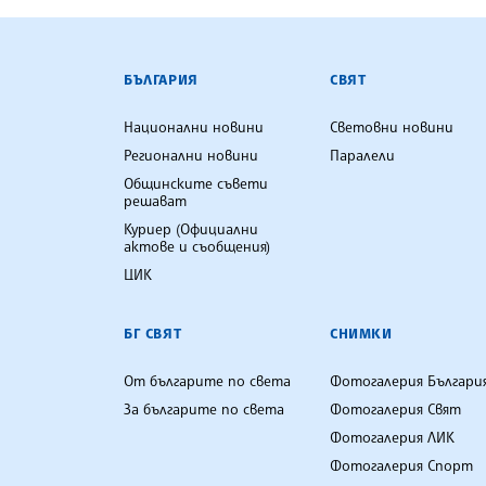
БЪЛГАРСКА ТЕЛЕГРАФНА АГ
БЪЛГАРИЯ
СВЯТ
Национални новини
Световни новини
Регионални новини
Паралели
Общинските съвети
решават
Куриер (Официални
актове и съобщения)
ЦИК
БГ СВЯТ
СНИМКИ
От българите по света
Фотогалерия Българи
За българите по света
Фотогалерия Свят
Фотогалерия ЛИК
Фотогалерия Спорт