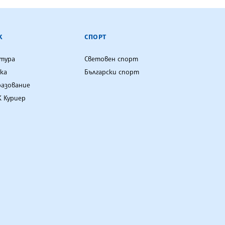
К
СПОРТ
лтура
Световен спорт
ка
Български спорт
разование
 Куриер