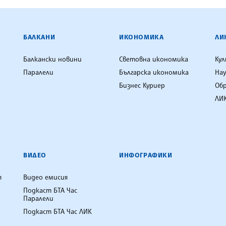
ЕНЦИЯ
БАЛКАНИ
ИКОНОМИКА
ЛИ
Балкански новини
Световна икономика
Ку
Паралели
Българска икономика
Нау
Бизнес Куриер
Об
ЛИК
ВИДЕО
ИНФОГРАФИКИ
я
Видео емисия
Подкаст БТА Час
Паралели
Подкаст БТА Час ЛИК