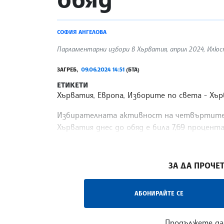
СОФИЯ АНГЕЛОВА
Парламентарни избори в Хърватия, април 2024, Илю
ЗАГРЕБ,
09.06.2024 14:51
(БТА)
ЕТИКЕТИ
Хърватия, Европа, Изборите по света
Хър
Избирателната активност на четвъртите 
Хърватия днес до обяд е била 7,69 процент
избирателна комисия. Малко над 254 000 хър
/СУ/
ЗА ДА ПРОЧЕТ
АБОНИРАЙТЕ СЕ
Продължете да