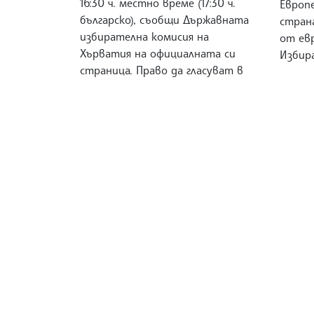
16:30 ч. местно време (17:30 ч.
Европ
българско), съобщи Държавната
стран
избирателна комисия на
от евр
Хърватия на официалната си
Избир
страница. Право да гласуват в