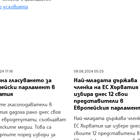
 условията
24 11:16
09.06.2024 05:25
на гласуването за
Най-младата държава
пейски парламент в
членка на ЕС Хърватия
атия
избира днес 12 свои
представители в
те гласоподаватели в
Европейския парламен
ия дадоха рано днес своя
Най-младата държава членк
за евродепутати, съобщават
ЕС Хърватия ще избере дне
тските медии. Това са
своите 12 представители в
ртите поред избори за