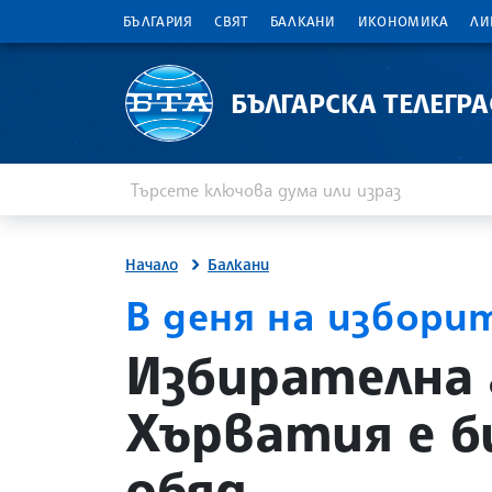
БЪЛГАРИЯ
СВЯТ
БАЛКАНИ
ИКОНОМИКА
ЛИ
БЪЛГАРСКА ТЕЛЕГР
Въведете ключова дума или израз
Търсене
Начало
Балкани
В деня на избори
site.bta
Избирателна 
Хърватия е б
обяд