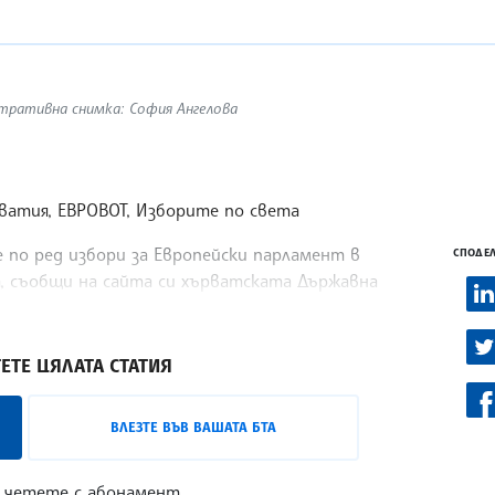
стративна снимка: София Ангелова
ватия, ЕВРОВОТ, Изборите по света
по ред избори за Европейски парламент в
СПОДЕЛ
а, съобщи на сайта си хърватската Държавна
вати са отишли ​​до урните до 11:30 часа
ЕТЕ ЦЯЛАТА СТАТИЯ
ВЛЕЗТЕ ВЪВ ВАШАТА БТА
 четете с абонамент