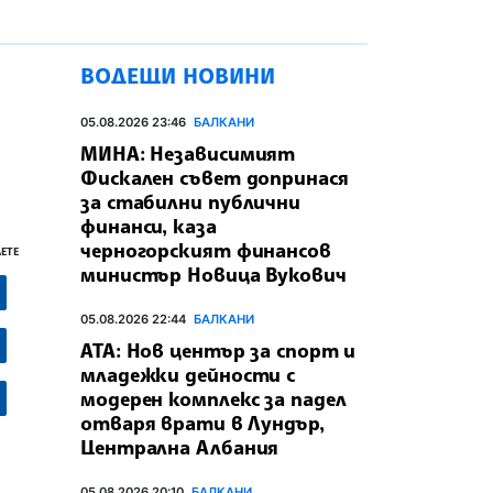
ВОДЕЩИ НОВИНИ
05.08.2026 23:46
БАЛКАНИ
МИНА: Независимият
Фискален съвет допринася
за стабилни публични
финанси, каза
черногорският финансов
ЕТЕ
министър Новица Вукович
05.08.2026 22:44
БАЛКАНИ
АТА: Нов център за спорт и
младежки дейности с
модерен комплекс за падел
отваря врати в Лундър,
Централна Албания
05.08.2026 20:10
БАЛКАНИ