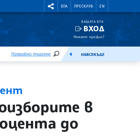
УТНИ КУРСОВЕ
RIGHTMENU.SOCIAL
БТА
ПРЕСКЛУБ
EN
ВАШАТА БТА
ВХОД
Нямате профил?
Подробно търсене
НАВСЯКЪДЕ
ТЪРСЕНЕ
ЕМИСИЯ
мент
оизборите в
роцента до