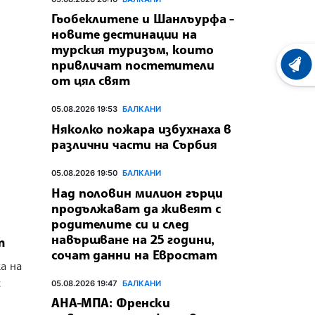
Гьобеклитепе и Шанлъурфа -
новите дестинации на
турския туризъм, които
привличат постетители
ХРОНО
от цял свят
05.08.2026 19:53
БАЛКАНИ
Няколко пожара избухнаха в
различни части на Сърбия
05.08.2026 19:50
БАЛКАНИ
Над половин милион гърци
продължават да живеят с
родителите си и след
навършване на 25 години,
т
сочат данни на Евростат
а на
с
05.08.2026 19:47
БАЛКАНИ
АНА-МПА: Френски