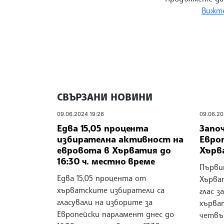
Вижте
СВЪРЗАНИ НОВИНИ
09.06.2024 19:26
09.06.20
Едва 15,05 процента
Започ
избирателна активност на
Евро
евровота в Хърватия до
Хърв
16:30 ч. местно време
Първи
Едва 15,05 процента от
Хърват
хърватските избиратели са
глас 
гласували на изборите за
хърва
Европейски парламент днес до
четвъ