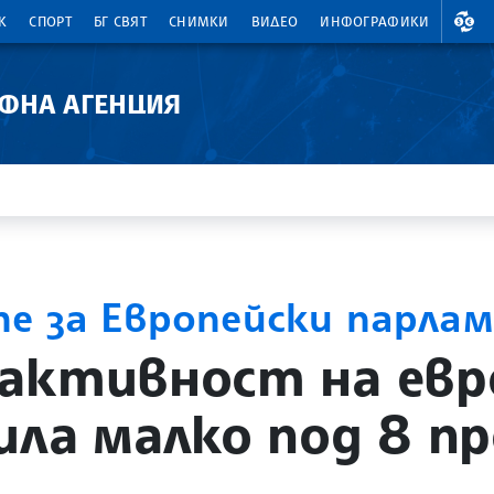
ВАЛ
К
СПОРТ
БГ СВЯТ
СНИМКИ
ВИДЕО
ИНФОГРАФИКИ
АФНА АГЕНЦИЯ
те за Европейски парла
активност на евр
ила малко под 8 п