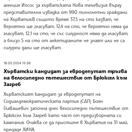
агенция Ипсос за хърватската Нова телевизия върху
представителна извадка от 990 пълнолетни граждани
на Хърватия.В същото време 37,5 на сто казват, че
вероятно ще гласуват, 12,4 на сто, че вероятно няма да
гласуват, 12,1 на сто, че със сигурност няма да гласуват,
а близо 5 на сто от анкетираните не знаят или не са
сигурни дали ще гласуват.
18.05.2024 15:36
Хърватски кандидат за евродепутат тръгва
на велосипедно пътешествие от Брюксел към
Загреб
Хърватският кандидат за евродепутат на
Содиалдемократическата партия (СДП) Боян
Главашевич започна днес велосипедно пътешествие от
Брюксел към Загреб като част от предизборната си
кампания. Очаква се да пристигне в Хърватия на 31 май,
предаде ХИНА.