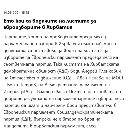
14.05.2024 15:18
Ето кои са водачите на листите за
евроизборите в Хърватия
Партиите, които на проведените преди месец
парламентарни избори в Хърватия имат най-много
депутати, са поставили за водач на листата за
изборите за Европейски парламент председателя на
съответната партия. Така листата на Хърватската
демократична общност (ХДО) води Андрей Пленкович,
на Отечествено движение (ОД) – Иван Пенава; на МОСТ
– Божо Петров, на Демократичния парламент на
Истрия (ИДС) – Валтер Флего. Целта е на основата на
добрите резултати на парламентарните избори, тези
партии да имат и най-голям брой представители в
Европейския парламент. Социалдемократическата
партия (СДП), въпреки че е втора по броя на
мандатите в хърватския парламент, след