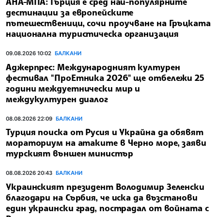
АНА-МПА: Гърция е сред най-популярните
дестинации за европейските
пътешественици, сочи проучване на Гръцката
национална туристическа организация
09.08.2026 10:02
БАЛКАНИ
Аджерпрес: Международният културен
фестивал "ПроЕтника 2026" ще отбележи 25
години междуетнически мир и
междукултурен диалог
08.08.2026 22:09
БАЛКАНИ
Турция поиска от Русия и Украйна да обявят
мораториум на атаките в Черно море, заяви
турският външен министър
08.08.2026 20:43
БАЛКАНИ
Украинският президент Володимир Зеленски
благодари на Сърбия, че иска да възстанови
един украински град, пострадал от войната с