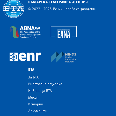
БЪЛГАРСКА ТЕЛЕГРАФНА АГЕНЦИЯ
© 2022 - 2026, Всички права са запазени.
Българска телеграфна агенция
European Alliance of N
The Assocoation of the Balkan News Agencies S
MINDS Media Innovatio
European Newsroom
БТА
За БТА
Виртуална разходка
Новини за БТА
Мисия
История
Документи