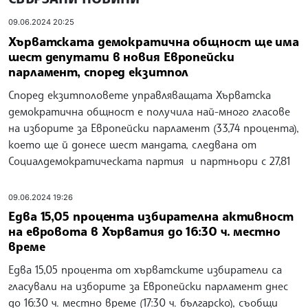
09.06.2024 20:25
Хърватската демократична общност ще има
шест депутати в новия Европейски
парламент, според екзитпол
Според екзитполовете управляващата Хърватска
демократична общност е получила най-много гласове
на изборите за Европейски парламент (33,74 процента),
което ще й донесе шест мандата, следвана от
Социалдемократическата партия и партньори с 27,81
09.06.2024 19:26
Едва 15,05 процента избирателна активност
на евровота в Хърватия до 16:30 ч. местно
време
Едва 15,05 процента от хърватските избиратели са
гласували на изборите за Европейски парламент днес
до 16:30 ч. местно време (17:30 ч. българско), съобщи