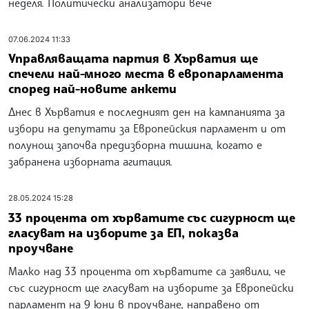
неделя. Политически анализатори вече
07.06.2024 11:33
Управляващата партия в Хърватия ще
спечели най-много места в европарламента
според най-новите анкети
Днес в Хърватия е последният ден на кампанията за
избори на депутати за Европейския парламент и от
полунощ започва предизборна тишина, когато е
забранена изборната агитация.
28.05.2024 15:28
33 процента от хърватите със сигурност ще
гласуват на изборите за ЕП, показва
проучване
Малко над 33 процента от хърватите са заявили, че
със сигурност ще гласуват на изборите за Европейски
парламент на 9 юни в проучване, направено от