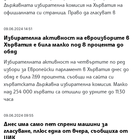
Държавната избирателна комисия на Хърватия на
официалната си страница. Право да гласуват в
09.06.2024 14:51
Избирателна активност на евроизборите в
Хърватия е била малко под 8 процента до
обяд
Избирателната активност на четвъртите по ред
избори за Европейски парламент в Хърватия днес до
обяд е била 7,69 процента, съобщи на сайта си
хърватската Държавна избирателна комисия. Малко
над 254 000 хървати са отишли ​​до урните до 11:30
часа
09.06.2024 09:55
Днес има само пет спрени машини за
гласуване, плюс една от вчера, съобщиха от
ЦИК