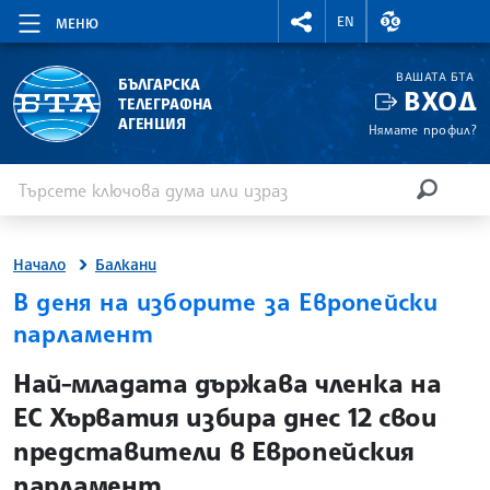
RIGHTMENU.SOCIAL
ВАЛУТНИ КУР
EN
МЕНЮ
ВАШАТА БТА
БЪЛГАРСКА
ВХОД
ТЕЛЕГРАФНА
АГЕНЦИЯ
Нямате профил?
Въведете ключова дума или израз
Търсене
ТЪРСЕН
Начало
Балкани
В деня на изборите за Европейски
парламент
site.bta
Най-младата държава членка на
ЕС Хърватия избира днес 12 свои
представители в Европейския
парламент