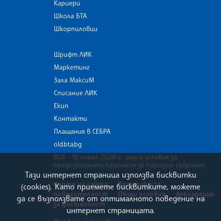
Кариери
Школа БТА
Шкорпиловци
Шрифт ЛИК
Маркетинг
Зала МаксиМ
Списание ЛИК
Екип
Контакти
Плащания в СЕБРА
old.bta.bg
ВОТ - 19 април 2026 г . ред и условия за
предизборната кампания за Народно събрание
Тази интернет страница използва бисквитки
Карта на сайта
Политика за
(cookies). Като приемете бисквитките, можете
поверителност
Общи условия
Декларация
да се възползвате от оптималното поведение на
за достъпност
интернет страницата.