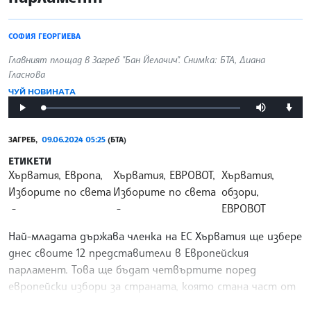
СОФИЯ ГЕОРГИЕВА
Главният площад в Загреб "Бан Йелачич". Снимка: БТА, Диана
Гласнова
ЧУЙ НОВИНАТА
Loaded
:
Play
Mute
Downlo
0%
video
ЗАГРЕБ,
09.06.2024 05:25
(БТА)
ЕТИКЕТИ
Хърватия, Европа,
Хърватия, ЕВРОВОТ,
Хърватия,
Изборите по света
Изборите по света
обзори,
ЕВРОВОТ
Най-младата държава членка на ЕС Хърватия ще избере
днес своите 12 представители в Европейския
парламент. Това ще бъдат четвъртите поред
европейски избори за страната, която стана част от
съюза на 1 юли 2013 г. Право на глас имат малко над 3,7