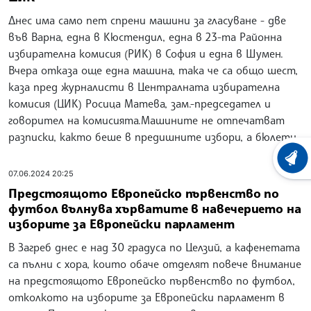
Днес има само пет спрени машини за гласуване - две
във Варна, една в Кюстендил, една в 23-та Районна
избирателна комисия (РИК) в София и една в Шумен.
Вчера отказа още една машина, така че са общо шест,
каза пред журналисти в Централната избирателна
комисия (ЦИК) Росица Матева, зам.-председател и
говорител на комисията.Машините не отпечатват
разписки, както беше в предишните избори, а бюлети
ХРОНО
07.06.2024 20:25
Предстоящото Европейско първенство по
футбол вълнува хърватите в навечерието на
изборите за Европейски парламент
В Загреб днес е над 30 градуса по Целзий, а кафенетата
са пълни с хора, които обаче отделят повече внимание
на предстоящото Европейско първенство по футбол,
отколкото на изборите за Европейски парламент в