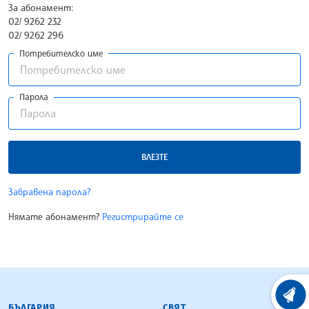
За абонамент:
02/ 9262 232
02/ 9262 296
Потребителско име
Парола
ВЛЕЗТЕ
Забравена парола?
Нямате абонамент?
Регистрирайте се
БЪЛГАРСКА ТЕЛЕГРАФНА АГЕНЦИЯ
ХРОНО
БЪЛГАРИЯ
СВЯТ