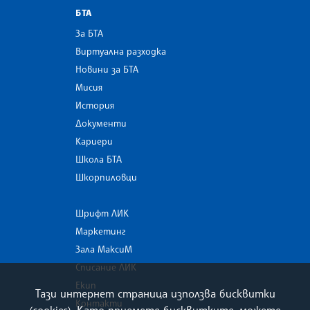
БТА
За БТА
Виртуална разходка
Новини за БТА
Мисия
История
Документи
Кариери
Школа БТА
Шкорпиловци
Шрифт ЛИК
Маркетинг
Зала МаксиМ
Списание ЛИК
Екип
Тази интернет страница използва бисквитки
Контакти