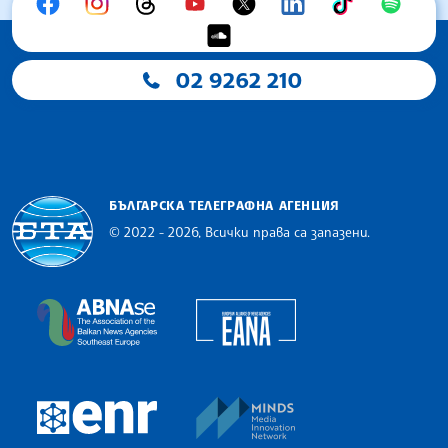
02 9262 210
БЪЛГАРСКА ТЕЛЕГРАФНА АГЕНЦИЯ
© 2022 - 2026, Всички права са запазени.
Българска телеграфна агенция
European Alliance of N
The Assocoation of the Balkan News Agencies S
MINDS Media Innovatio
European Newsroom