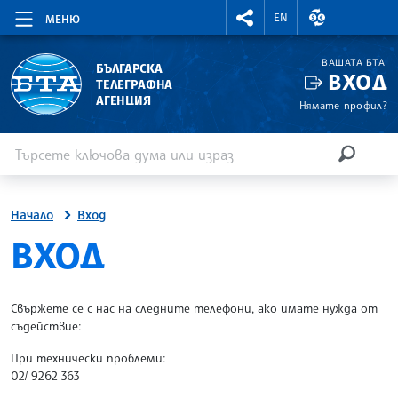
RIGHTMENU.SOCIAL
ВАЛУТНИ КУР
EN
МЕНЮ
ВАШАТА БТА
БЪЛГАРСКА
ВХОД
ТЕЛЕГРАФНА
АГЕНЦИЯ
Нямате профил?
Въведете ключова дума или израз
Търсене
ТЪРСЕН
Начало
Вход
SITE.BTA
ВХОД
Свържете се с нас на следните телефони, ако имате нужда от
съдействие:
При технически проблеми:
02/ 9262 363