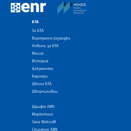
MINDS Media Innovatio
European Newsroom
БТА
За БТА
Виртуална разходка
Новини за БТА
Мисия
История
Документи
Кариери
Школа БТА
Шкорпиловци
Шрифт ЛИК
Маркетинг
Зала МаксиМ
Списание ЛИК