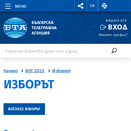
RIGHTMENU.SOCIAL
ВАЛУТНИ КУР
EN
МЕНЮ
ВАШАТА БТА
БЪЛГАРСКА
ВХОД
ТЕЛЕГРАФНА
АГЕНЦИЯ
Нямате профил?
Въведете ключова дума или израз
Търсене
ТЪРСЕН
Начало
ВОТ 2022
Изборът
ИЗБОРЪТ
ВОТ2022 ИЗБОРЪТ