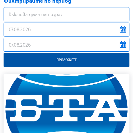
Филтрирайте по период
news.filter.from
news.filter.to
ПРИЛОЖЕТЕ