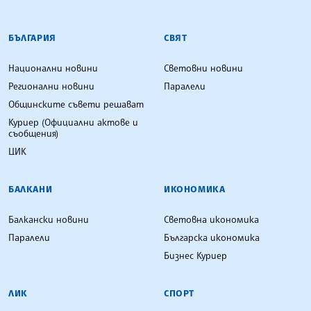
БЪЛГАРСКА ТЕЛЕГРАФНА АГЕНЦИЯ
БЪЛГАРИЯ
СВЯТ
Национални новини
Световни новини
Регионални новини
Паралели
Общинските съвети решават
Куриер (Официални актове и
съобщения)
ЦИК
БАЛКАНИ
ИКОНОМИКА
Балкански новини
Световна икономика
Паралели
Българска икономика
Бизнес Куриер
ЛИК
СПОРТ