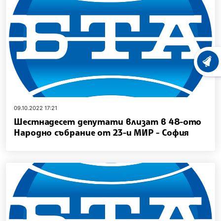
ХРОНО
09.10.2022 17:21
Шестнадесет депутати влизат в 48-ото
Народно събрание от 23-и МИР - София