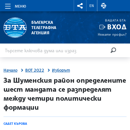
RIGHTMENU.SOCIAL
ВАЛУТНИ КУР
EN
МЕНЮ
ВАШАТА БТА
БЪЛГАРСКА
ВХОД
ТЕЛЕГРАФНА
АГЕНЦИЯ
Нямате профил?
Въведете ключова дума или израз
Търсене
ТЪРСЕН
Начало
ВОТ 2022
Изборът
site.bta
За Шуменския район определените
шест мандата се разпределят
между четири политически
формации
САДЕТ КЪРОВА