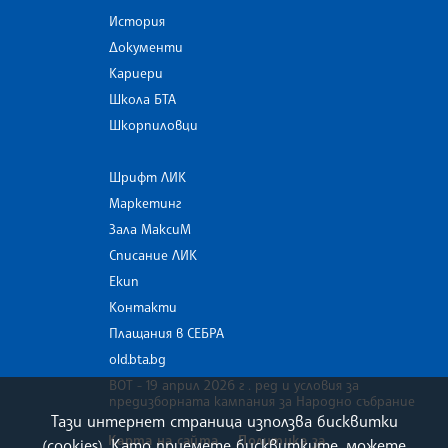
История
Документи
Кариери
Школа БТА
Шкорпиловци
Шрифт ЛИК
Маркетинг
Зала МаксиМ
Списание ЛИК
Екип
Контакти
Плащания в СЕБРА
old.bta.bg
ВОТ - 19 април 2026 г . ред и условия за
предизборната кампания за Народно събрание
Тази интернет страница използва бисквитки
Карта на сайта
Политика за
(cookies). Като приемете бисквитките, можете