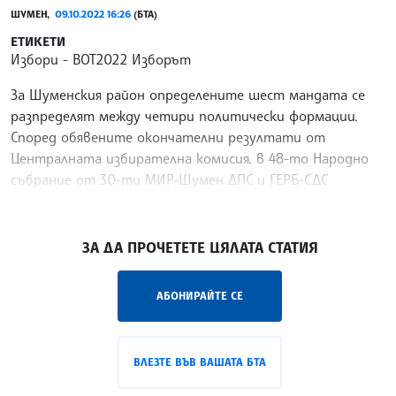
ШУМЕН,
09.10.2022 16:26
(БТА)
ЕТИКЕТИ
Избори
ВОТ2022 Изборът
За Шуменския район определените шест мандата се
разпределят между четири политически формации.
Според обявените окончателни резултати от
Централната избирателна комисия, в 48-то Народно
събрание от 30-ти МИР-Шумен ДПС и ГЕРБ-СДС
получават по два
/ПП/
ЗА ДА ПРОЧЕТЕТЕ ЦЯЛАТА СТАТИЯ
АБОНИРАЙТЕ СЕ
ВЛЕЗТЕ ВЪВ ВАШАТА БТА