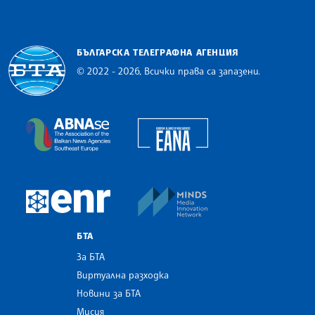
БЪЛГАРСКА ТЕЛЕГРАФНА АГЕНЦИЯ
© 2022 - 2026, Всички права са запазени.
Българска телеграфна агенция
European Alliance of N
The Assocoation of the Balkan News Agencies S
MINDS Media Innovatio
European Newsroom
БТА
За БТА
Виртуална разходка
Новини за БТА
Мисия