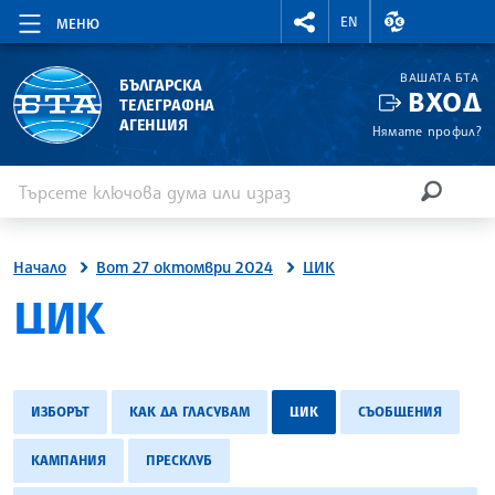
RIGHTMENU.SOCIAL
ВАЛУТНИ КУР
EN
МЕНЮ
ВАШАТА БТА
БЪЛГАРСКА
ВХОД
ТЕЛЕГРАФНА
АГЕНЦИЯ
Нямате профил?
Въведете ключова дума или израз
Търсене
ТЪРСЕН
Начало
Вот 27 октомври 2024
ЦИК
ЦИК
ИЗБОРЪТ
КАК ДА ГЛАСУВАМ
ЦИК
СЪОБЩЕНИЯ
КАМПАНИЯ
ПРЕСКЛУБ