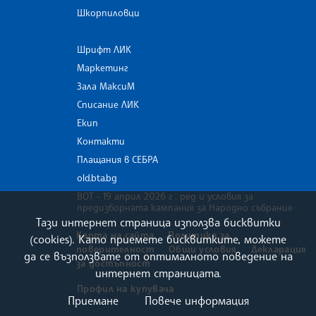
Шкорпиловци
Шрифт ЛИК
Маркетинг
Зала МаксиМ
Списание ЛИК
Екип
Контакти
Плащания в СЕБРА
old.bta.bg
ВОТ - 19 април 2026 г . ред и условия за
предизборната кампания за Народно събрание
Тази интернет страница използва бисквитки
Карта на сайта
Политика за
(cookies). Като приемете бисквитките, можете
поверителност
Общи условия
Декларация
да се възползвате от оптималното поведение на
за достъпност
интернет страницата.
Профил на купувача
Приемане
Повече информация