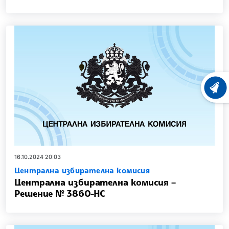
ХРОНО
16.10.2024 20:03
Централна избирателна комисия
Централна избирателна комисия –
Решение № 3860-НС