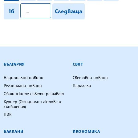
pagination.search
16
Следваща
БЪЛГАРСКА ТЕЛЕГРАФНА АГЕНЦИЯ
БЪЛГАРИЯ
СВЯТ
Национални новини
Световни новини
Регионални новини
Паралели
Общинските съвети решават
Куриер (Официални актове и
съобщения)
ЦИК
БАЛКАНИ
ИКОНОМИКА