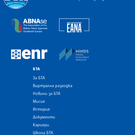
Българска телеграфна агенция
European Alliance of N
The Assocoation of the Balkan News Agencies S
MINDS Media Innovatio
European Newsroom
БТА
За БТА
Виртуална разходка
Новини за БТА
Мисия
История
Документи
Кариери
Школа БТА