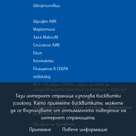
Шкорпиловци
Шрифт ЛИК
Маркетинг
Зала МаксиМ
Списание ЛИК
Екип
Контакти
Плащания в СЕБРА
old.bta.bg
ВОТ - 19 април 2026 г . ред и условия за
предизборната кампания за Народно събрание
Тази интернет страница използва бисквитки
Карта на сайта
Политика за
(cookies). Като приемете бисквитките, можете
поверителност
Общи условия
Декларация
да се възползвате от оптималното поведение на
за достъпност
интернет страницата.
Профил на купувача
Приемане
Повече информация