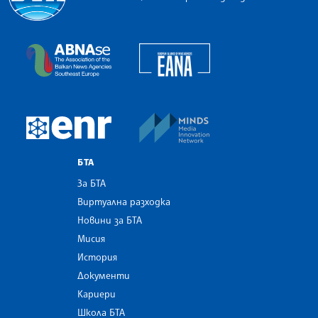
Българска телеграфна агенция
European Alliance of N
The Assocoation of the Balkan News Agencies S
MINDS Media Innovatio
European Newsroom
БТА
За БТА
Виртуална разходка
Новини за БТА
Мисия
История
Документи
Кариери
Школа БТА