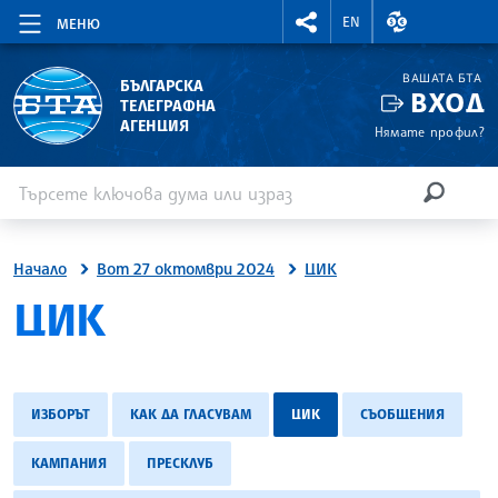
RIGHTMENU.SOCIAL
ВАЛУТНИ КУР
EN
МЕНЮ
ВАШАТА БТА
БЪЛГАРСКА
ВХОД
ТЕЛЕГРАФНА
АГЕНЦИЯ
Нямате профил?
Въведете ключова дума или израз
Търсене
ТЪРСЕН
Начало
Вот 27 октомври 2024
ЦИК
ЦИК
ИЗБОРЪТ
КАК ДА ГЛАСУВАМ
ЦИК
СЪОБЩЕНИЯ
КАМПАНИЯ
ПРЕСКЛУБ