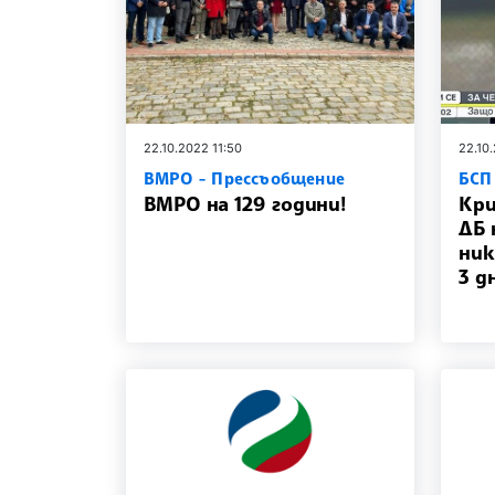
22.10.2022 11:50
22.10
ВМРО - Прессъобщение
БСП
ВМРО на 129 години!
Кри
ДБ 
ник
3 д