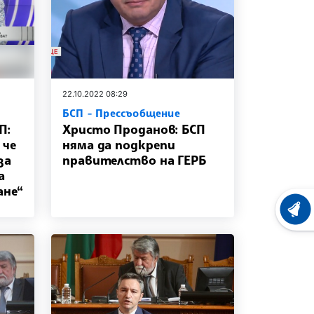
22.10.2022 08:29
БСП - Прессъобщение
П:
Христо Проданов: БСП
 че
няма да подкрепи
за
правителство на ГЕРБ
а
ане“
ХРОНО