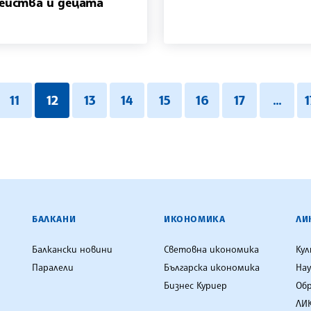
ейства и децата
11
12
13
14
15
16
17
...
ЕНЦИЯ
БАЛКАНИ
ИКОНОМИКА
ЛИ
Балкански новини
Световна икономика
Ку
Паралели
Българска икономика
Нау
Бизнес Куриер
Об
ЛИК