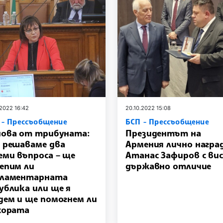
.2022 16:42
20.10.2022 15:08
 - Прессъобщение
БСП - Прессъобщение
ова от трибуната:
Президентът на
 решаваме два
Армения лично награ
еми въпроса – ще
Атанас Зафиров с ви
епим ли
държавно отличие
рламентарната
ублика или ще я
дем и ще помогнем ли
хората