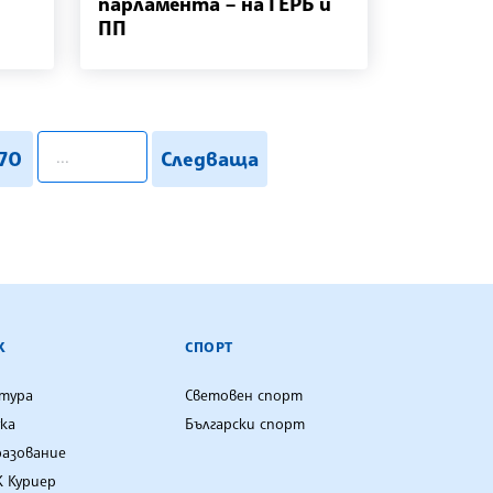
парламента – на ГЕРБ и
ПП
pagination.search
170
Следваща
К
СПОРТ
лтура
Световен спорт
ка
Български спорт
разование
 Куриер