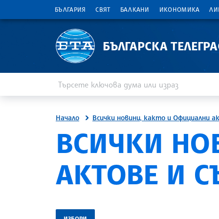
БЪЛГАРИЯ
СВЯТ
БАЛКАНИ
ИКОНОМИКА
ЛИ
БЪЛГАРСКА ТЕЛЕГР
Въведете ключова дума или израз
Търсене
Начало
Всички новини, както и Официални а
ВСИЧКИ НО
АКТОВЕ И 
ИЗБОРИ