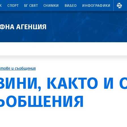
ВАЛ
К
СПОРТ
БГ СВЯТ
СНИМКИ
ВИДЕО
ИНФОГРАФИКИ
АФНА АГЕНЦИЯ
ктове и съобщения
ВИНИ, КАКТО И
СЪОБЩЕНИЯ