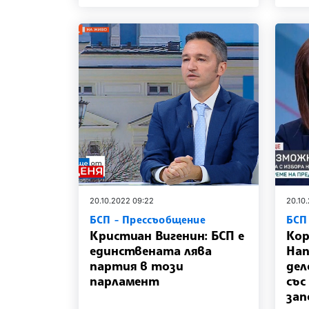
20.10.2022 09:22
20.10
БСП - Прессъобщение
БСП
Кристиан Вигенин: БСП е
Кор
единствената лява
Нап
партия в този
дел
парламент
със
зап