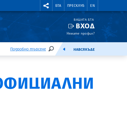
УТНИ КУРСОВЕ
RIGHTMENU.SOCIAL
БТА
ПРЕСКЛУБ
EN
ВАШАТА БТА
ВХОД
Нямате профил?
Подробно търсене
НАВСЯКЪДЕ
ТЪРСЕНЕ
ЕМИСИЯ
 ОФИЦИАЛНИ