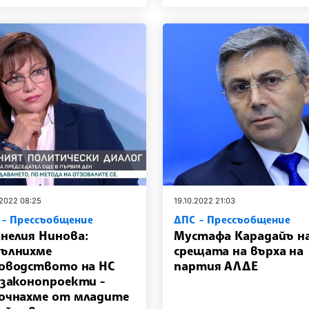
.2022 08:25
19.10.2022 21:03
 - Прессъобщение
ДПС - Прессъобщение
нелия Нинова:
Мустафа Карадайъ н
ълнихме
срещата на върха на
оводството на НС
партия АЛДЕ
 законопроекти -
очнахме от младите