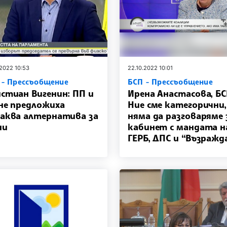
.2022 10:53
22.10.2022 10:01
 - Прессъобщение
БСП - Прессъобщение
стиан Вигенин: ПП и
Ирена Анастасова, БС
не предложиха
Ние сме категорични,
аква алтернатива за
няма да разговаряме 
ни
кабинет с мандата н
ГЕРБ, ДПС и “Възражд