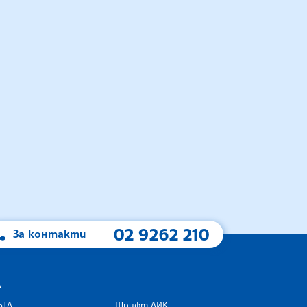
02 9262 210
За контакти
А
БТА
Шрифт ЛИК