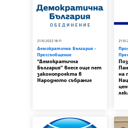
21.10.2022 18:11
21.10
Демократична България -
Про
Прессъобщение
Пре
“Демократична
Поз
България” внесе още пет
Пан
законопроекта в
на 
Народното събрание
Нац
цен
лек