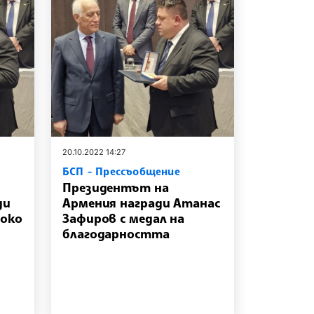
20.10.2022 14:27
БСП - Прессъобщение
Президентът на
ди
Армения награди Атанас
соко
Зафиров с медал на
благодарността