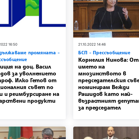
.2022 16:50
21.10.2022 14:46
дължаваме промяната -
БСП - Прессъобщение
Корнелия Нинова: От
ссъобщение
иция на доц. Васил
името на
дов за уволнението
мнозинството в
проф. Илко Гетов от
председателския съв
ионалния съвет по
номинирам Вежди
и и реимбурсиране на
Рашидов като най-
арствени продукти
възрастният депут
за председател