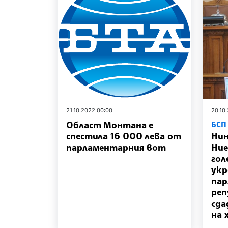
21.10.2022 00:00
20.10
Област Монтана е
БСП
спестила 16 000 лева от
Нин
парламентарния вот
Ние
гол
укр
па
реп
сда
на 