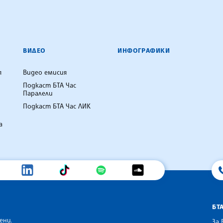
ВИДЕО
ИНФОГРАФИКИ
я
Видео емисия
Подкаст БТА Час
Паралели
Подкаст БТА Час ЛИК
а
БТ
ени.
За 