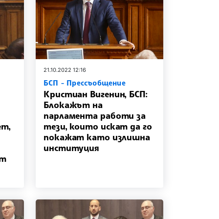
21.10.2022 12:16
БСП - Прессъобщение
Кристиан Вигенин, БСП:
Блокажът на
парламента работи за
ет,
тези, които искат да го
покажат като излишна
институция
ат