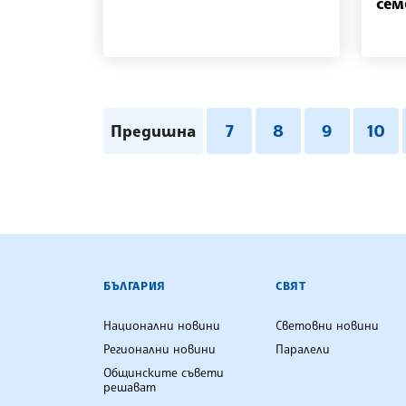
сем
Предишна
7
8
9
10
БЪЛГАРСКА ТЕЛЕГРАФНА АГ
БЪЛГАРИЯ
СВЯТ
Национални новини
Световни новини
Регионални новини
Паралели
Общинските съвети
решават