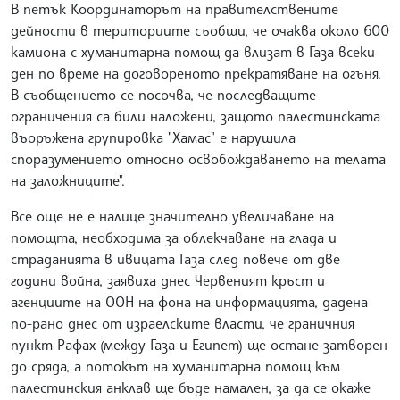
В петък Координаторът на правителствените
дейности в териториите съобщи, че очаква около 600
камиона с хуманитарна помощ да влизат в Газа всеки
ден по време на договореното прекратяване на огъня.
В съобщението се посочва, че последващите
ограничения са били наложени, защото палестинската
въоръжена групировка "Хамас" е нарушила
споразумението относно освобождаването на телата
на заложниците".
Все още не е налице значително увеличаване на
помощта, необходима за облекчаване на глада и
страданията в ивицата Газа след повече от две
години война, заявиха днес Червеният кръст и
агенциите на ООН на фона на информацията, дадена
по-рано днес от израелските власти, че граничния
пункт Рафах (между Газа и Египет) ще остане затворен
до сряда, а потокът на хуманитарна помощ към
палестинския анклав ще бъде намален, за да се окаже