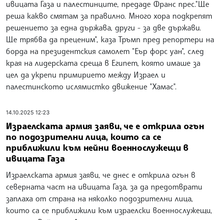
ивицата Газа и палестинците, предаде Франс прес."Ще
реша какво смятам за правилно. Много хора подкрепят
решението за една държава, други - за две държави.
Ще трябва да преценим", каза Тръмп пред репортери на
борда на президентския самолет "Еър форс уан", след
края на лидерската среща в Египет, която имаше за
цел да укрепи примирието между Израел и
палестинското ислямистко движение "Хамас".
14.10.2025 12:23
Израелската армия заяви, че е открила огън
по подозрителни лица, които са се
приближили към нейни военнослужещи в
ивицата Газа
Израелската армия заяви, че днес е открила огън в
северната част на ивицата Газа, за да предотврати
заплаха от страна на няколко подозрителни лица,
които са се приближили към израелски военнослужещи,