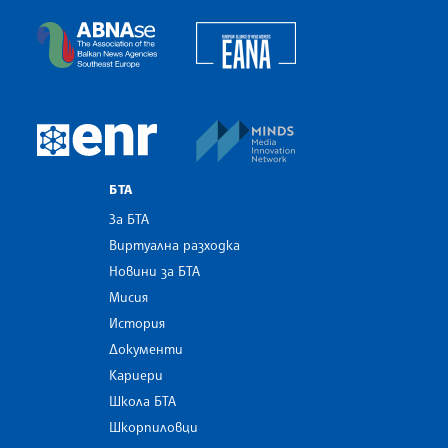
European Alliance of N
The Assocoation of the Balkan News Agencies S
MINDS Media Innovatio
European Newsroom
БТА
За БТА
Виртуална разходка
Новини за БТА
Мисия
История
Документи
Кариери
Школа БТА
Шкорпиловци