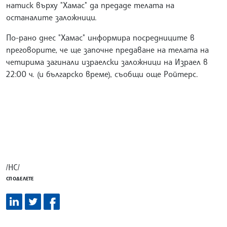
натиск върху "Хамас" да предаде телата на
останалите заложници.
По-рано днес "Хамас" информира посредниците в
преговорите, че ще започне предаване на телата на
четирима загинали израелски заложници на Израел в
22:00 ч. (и българско време), съобщи още Ройтерс.
/НС/
СПОДЕЛЕТЕ