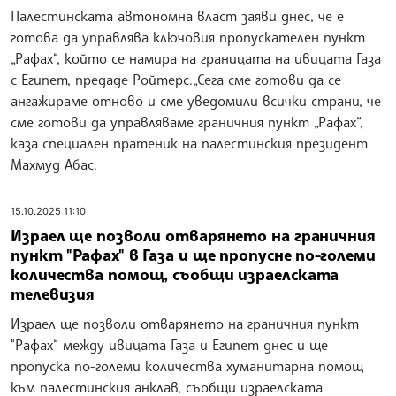
Палестинската автономна власт заяви днес, че е
готова да управлява ключовия пропускателен пункт
„Рафах“, който се намира на границата на ивицата Газа
с Египет, предаде Ройтерс.„Сега сме готови да се
ангажираме отново и сме уведомили всички страни, че
сме готови да управляваме граничния пункт „Рафах“,
каза специален пратеник на палестинския президент
Махмуд Абас.
15.10.2025 11:10
Израел ще позволи отварянето на граничния
пункт "Рафах" в Газа и ще пропусне по-големи
количества помощ, съобщи израелската
телевизия
Израел ще позволи отварянето на граничния пункт
"Рафах“ между ивицата Газа и Египет днес и ще
пропуска по-големи количества хуманитарна помощ
към палестинския анклав, съобщи израелската