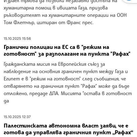
Израел трябва да позволи незабавно достъпа на
хуманитарна помощ в ивицата Газа, призова
ръководителят на хуманитарните операции на ООН
Том Флетчър, цитиран от Франс прес.
15.10.2025 15:56
Гранични полицаи на ЕС са в "режим на
готовност" за разполагане на пункта "Рафах"
Гражданската мисия на Европейския съюз за
наблюдение на основния граничен пункт между Газа и
Египет е в "режим на готовност" след съобщения, че
отварянето на граничния пункт "Рафах" може да бъде
отложено, предаде ДПА. Мисията "остава в готовност
да
15.10.2025 12:37
Палестинската автономна власт заяви, че е
готова да управлява граничния пункт „Рафах“