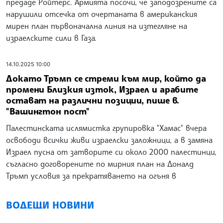
предаде Ройтерс. Армията посочи, че заподозрените са
нарушили отсечка от очертаната в американския
мирен план първоначална линия на изтегляне на
израелските сили в Газа.
14.10.2025 10:00
Докато Тръмп се стреми към мир, който да
промени Близкия изток, Израел и арабите
остават на различни позиции, пише в.
"Вашингтон пост"
Палестинската ислямистка групировка "Хамас" вчера
освободи всички живи израелски заложници, а в замяна
Израел пусна от затворите си около 2000 палестинци,
съгласно договорените по мирния план на Доналд
Тръмп условия за прекратяването на огъня в
ВОДЕЩИ НОВИНИ