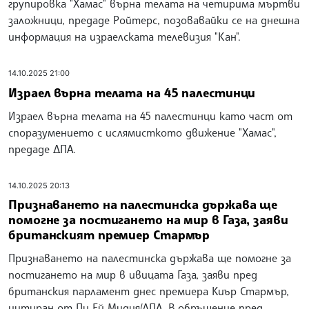
групировка "Хамас" върна телата на четирима мъртви
заложници, предаде Ройтерс, позовавайки се на днешна
информация на израелската телевизия "Кан".
14.10.2025 21:00
Израел върна телата на 45 палестинци
Израел върна телата на 45 палестинци като част от
споразумението с ислямисткото движение "Хамас",
предаде ДПА.
14.10.2025 20:13
Признаването на палестинска държава ще
помогне за постигането на мир в Газа, заяви
британският премиер Стармър
Признаването на палестинска държава ще помогне за
постигането на мир в ивицата Газа, заяви пред
британския парламент днес премиера Киър Стармър,
цитиран от Пи Ей Мидия/ДПА. В обръщение пред