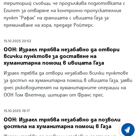
територии) съобщи, че продължава подготовката с
Египет за отваряне на контролно-пропускателния
пункт "Рафах" на границата с ивицата Газа за
преминаване на хора, предаде Ройтерс.
15.10.2025 20:52
ООН: Израел трябва незабавно да отвори
всички пунктове за доставяне на
хуманитарна помощ в ивицата Газа
Израел трябва да отвори незабавно всички пунктове
за достъп на хуманитарна помощ в ивицата Газа, заяви
днес ръководителят на хуманитарните операции на
ООН Том Флетчър, цитиран от Франс прес.
15.10.2025 19:17
ООН: Израел трябва незабавно да позволи
достъпа на хуманитарна помощ в Газа
ХРОНО