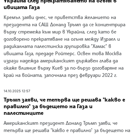
Украйна след прекратяването на огъня в
ивицата Газа
Кремъл заяви днес, че приветства желанието на
президента на САЩ Доналд Тръмп да се концентрира
върху стремежа към мир в Украйна, след като бе
договорено прекратяване на огъня между Израел и
радикалната палестинска групировка "Хамас" в
ивицата Газа, предаде Ройтерс. Освен това Москва
изрази надежда американският държавен глава да
окаже влияние върху Киев за по-бързо договаряне на
край на войната, започнала през февруари 2022 г.
14.10.2025 12:57
Тръмп заяви, че тепърва ще решава "какво е
правилно" за бъдещето на Газа и
палестинците
Американският президент Доналд Тръмп заяви, че
тепърва ще решава "какво е правилно" за бъдещето на