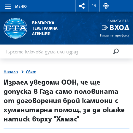
RIGHTMENU.SOCIAL
ВАЛУТНИ КУР
EN
МЕНЮ
ВАШАТА БТА
БЪЛГАРСКА
ВХОД
ТЕЛЕГРАФНА
АГЕНЦИЯ
Нямате профил?
Въведете ключова дума или израз
Търсене
ТЪРСЕН
Начало
Свят
site.bta
Израел уведоми ООН, че ще
допуска в Газа само половината
от договорения брой камиони с
хуманитарна помощ, за да окаже
натиск върху "Хамас"