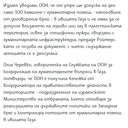
Израел уведоми ООН, че от утре ще допуска на ден
само 300 камиона с хуманитарна помощ - наполовина
от договорения брой - в ивицата Газа и че няма да се
допусне влизането на гориво или газ в палестинската
територия, освен за специфични нужди, свързани с
хуманитарната инфраструктура, предаде Ройтерс,
като се позова на документ, с чието съдържание
агенцията се е запознала.
Олга Черевко, говорителка на Службата на ООН за
координация на хуманитарните въпроси в Газа,
потвърди, че ООН е получила бележка от
Координатора на правителствените дейности в
териториите - подразделение на израелското
Министерство на отбраната, което отговаря за
реализацията на държавните политики на Западния
бряг и контролира потоците от хуманитарна помощ
в ивицата Газа.