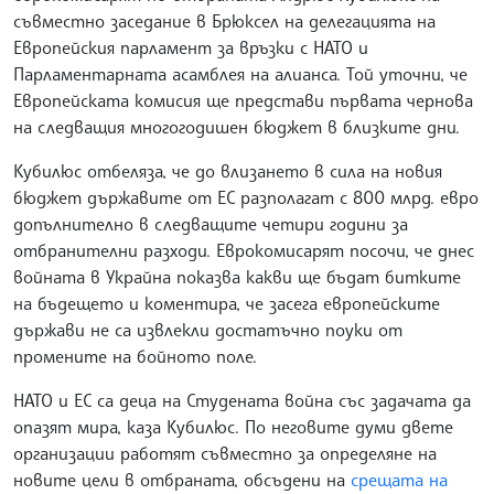
съвместно заседание в Брюксел на делегацията на
Европейския парламент за връзки с НАТО и
Парламентарната асамблея на алианса. Той уточни, че
Европейската комисия ще представи първата чернова
на следващия многогодишен бюджет в близките дни.
Кубилюс отбеляза, че до влизането в сила на новия
бюджет държавите от ЕС разполагат с 800 млрд. евро
допълнително в следващите четири години за
отбранителни разходи. Еврокомисарят посочи, че днес
войната в Украйна показва какви ще бъдат битките
на бъдещето и коментира, че засега европейските
държави не са извлекли достатъчно поуки от
промените на бойното поле.
НАТО и ЕС са деца на Студената война със задачата да
опазят мира, каза Кубилюс. По неговите думи двете
организации работят съвместно за определяне на
новите цели в отбраната, обсъдени на
срещата на