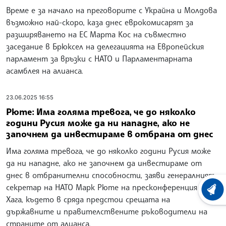
Време е за начало на преговорите с Украйна и Молдова
възможно най-скоро, каза днес еврокомисарят за
разширяването на ЕС Марта Кос на съвместно
заседание в Брюксел на делегацията на Европейския
парламент за връзки с НАТО и Парламентарната
асамблея на алианса.
23.06.2025 16:55
Рюте: Има голяма тревога, че до няколко
години Русия може да ни нападне, ако не
започнем да инвестираме в отбрана от днес
Има голяма тревога, че до няколко години Русия може
да ни нападне, ако не започнем да инвестираме от
днес в отбранителни способности, заяви генералният
секретар на НАТО Марк Рюте на пресконференция в
ХРОНО
Хага, където в сряда предстои срещата на
държавните и правителствените ръководители на
страните от алианса.