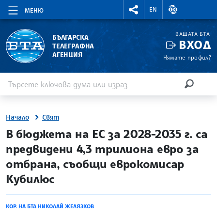
RIGHTMENU.SOCIAL
ВАЛУТНИ КУР
EN
МЕНЮ
ВАШАТА БТА
БЪЛГАРСКА
ВХОД
ТЕЛЕГРАФНА
АГЕНЦИЯ
Нямате профил?
Въведете ключова дума или израз
Търсене
ТЪРСЕН
Начало
Свят
site.bta
В бюджета на ЕС за 2028-2035 г. са
предвидени 4,3 трилиона евро за
отбрана, съобщи еврокомисар
Кубилюс
КОР. НА БТА НИКОЛАЙ ЖЕЛЯЗКОВ