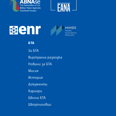
European Alliance of N
The Assocoation of the Balkan News Agencies S
MINDS Media Innovatio
European Newsroom
БТА
За БТА
Виртуална разходка
Новини за БТА
Мисия
История
Документи
Кариери
Школа БТА
Шкорпиловци