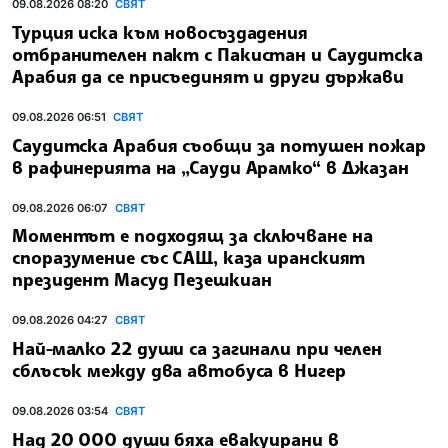
09.08.2026 08:20
СВЯТ
Турция иска към новосъздадения
отбранителен пакт с Пакистан и Саудитска
Арабия да се присъединят и други държави
09.08.2026 06:51
СВЯТ
Саудитска Арабия съобщи за потушен пожар
в рафинерията на „Сауди Арамко“ в Джазан
09.08.2026 06:07
СВЯТ
Моментът е подходящ за сключване на
споразумение със САЩ, каза иранският
президент Масуд Пезешкиан
09.08.2026 04:27
СВЯТ
Най-малко 22 души са загинали при челен
сблъсък между два автобуса в Нигер
09.08.2026 03:54
СВЯТ
Над 20 000 души бяха евакуирани в