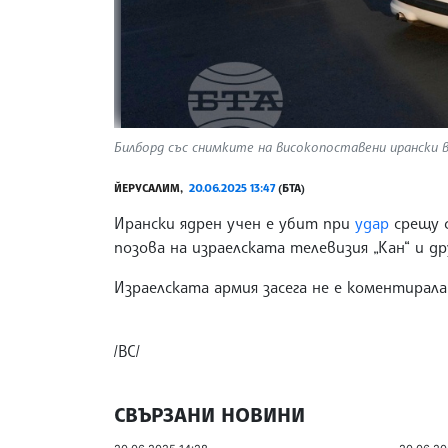
Билборд със снимките на високопоставени ирански во
ЙЕРУСАЛИМ,
20.06.2025 13:47
(БТА)
Ирански ядрен учен е убит при
удар
срещу с
позова на израелската телевизия „Кан“ и д
Израелската армия засега не е коментирал
/ВС/
СВЪРЗАНИ НОВИНИ