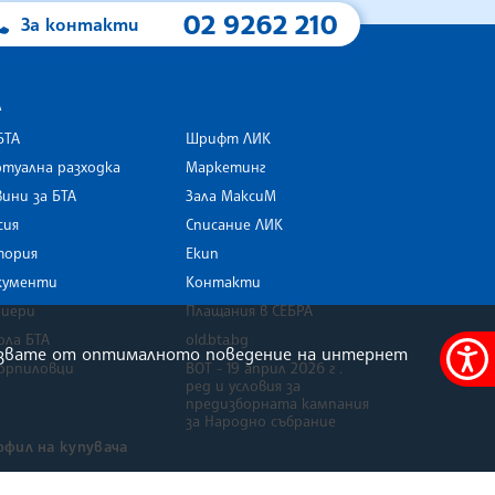
02 9262 210
За контакти
А
БТА
Шрифт ЛИК
туална разходка
Маркетинг
ини за БТА
Зала МаксиМ
rk
сия
Списание ЛИК
тория
Екип
кументи
Контакти
риери
Плащания в СЕБРА
ола БТА
old.bta.bg
олзвате от оптималното поведение на интернет
орпиловци
ВОТ - 19 април 2026 г .
Меню
ред и условия за
за
предизборната кампания
за Народно събрание
достъ
офил на купувача