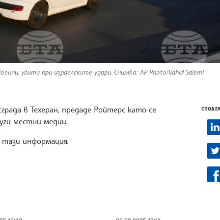
енни, убити при израелските удари. Снимка: AP Photo/Vahid Salemi
града в Техеран, предаде Ройтерс като се
СПОДЕЛ
руги местни медии.
а тази информация.