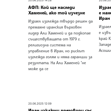
20.06.2025 14:28
20.06.20
АФП: Кой ще наследи
Израе
Хаменей, ако той изчезне
е нан
Иран
Израел изглежда твърдо решен да
Израел
премахне иранския върховен
е изв
лидер Али Хаменей и да подкопае
край К
съществуващата от 1979 г.
Западе
религиозна система на
Асоши
управление в Иран, но рискът
изглежда голям и няма гаранции за
резултата. На Али Хаменей "не
може да се
20.06.2025 12:09
Иран изключи преговори със