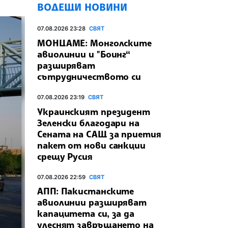
ВОДЕЩИ НОВИНИ
07.08.2026 23:28
СВЯТ
МОНЦАМЕ: Монголските
авиолинии и "Боинг“
разширяват
сътрудничеството си
07.08.2026 23:19
СВЯТ
Украинският президент
Зеленски благодари на
Сената на САЩ за приетия
пакет от нови санкции
срещу Русия
07.08.2026 22:59
СВЯТ
АПП: Пакистанските
авиолинии разширяват
капацитета си, за да
улеснят завръщането на