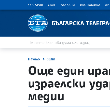
БЪЛГАРИЯ
СВЯТ
БАЛКАНИ
ИКОНОМИКА
ЛИ
БЪЛГАРСКА ТЕЛЕГР
Въведете ключова дума или израз
Търсене
Начало
Свят
site.bta
Още един ира
израелски уда
медии