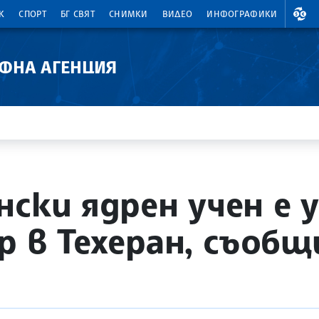
ВАЛ
К
СПОРТ
БГ СВЯТ
СНИМКИ
ВИДЕО
ИНФОГРАФИКИ
АФНА АГЕНЦИЯ
нски ядрен учен е 
р в Техеран, съобщ