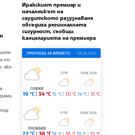
Иракският премиер и
началникът на
саудитското разузнаване
обсъдиха регионалната
сигурност, съобщи
си
канцеларията на премиера
ските
ПРОГНОЗА ЗА ВРЕМЕТО
08.08.2026
а по-
, ако
УТРЕ
10.08.2026
а
СОФИЯ
19 °C
34 °C
15 °C
30 °C
14 °C
31 °C
грами
стър
УТРЕ
10.08.2026
ПЛОВДИВ
22 °C
38 °C
19 °C
36 °C
19 °C
35 °C