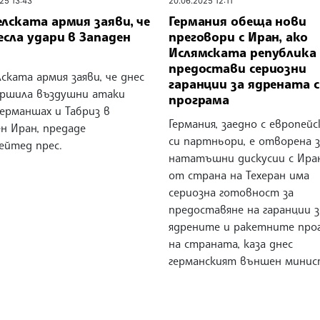
25 13:43
20.06.2025 12:11
лската армия заяви, че
Германия обеща нови
есла удари в Западен
преговори с Иран, ако
Ислямската република
предостави сериозни
ската армия заяви, че днес
гаранции за ядрената 
ършила въздушни атаки
програма
ерманшах и Табриз в
Германия, заедно с европей
н Иран, предаде
си партньори, е отворена з
ейтед прес.
нататъшни дискусии с Иран
от страна на Техеран има
сериозна готовност за
предоставяне на гаранции з
ядрените и ракетните про
на страната, каза днес
германският външен мини