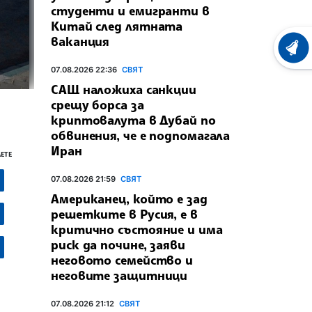
студенти и емигранти в
Китай след лятната
ваканция
ХРОНО
07.08.2026 22:36
СВЯТ
САЩ наложиха санкции
срещу борса за
криптовалута в Дубай по
обвинения, че е подпомагала
Иран
ЕТЕ
07.08.2026 21:59
СВЯТ
Американец, който е зад
решетките в Русия, е в
критично състояние и има
риск да почине, заяви
неговото семейство и
неговите защитници
07.08.2026 21:12
СВЯТ