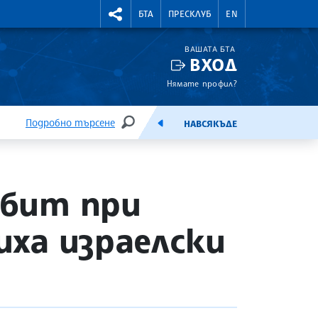
УТНИ КУРСОВЕ
RIGHTMENU.SOCIAL
БТА
ПРЕСКЛУБ
EN
ВАШАТА БТА
ВХОД
Нямате профил?
Подробно търсене
НАВСЯКЪДЕ
ТЪРСЕНЕ
ЕМИСИЯ
убит при
иха израелски