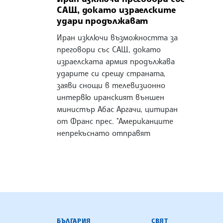
САЩ, докато израелските
удари продължават
Иран изключи възможността за
преговори със САЩ, докато
израелската армия продължава
ударите си срещу страната,
заяви снощи в телевизионно
интервю иранският външен
министър Абас Аргачи, цитиран
от Франс прес. "Американците
непрекъснато отправят
БЪЛГАРСКА ТЕЛЕГРАФНА АГ
БЪЛГАРИЯ
СВЯТ