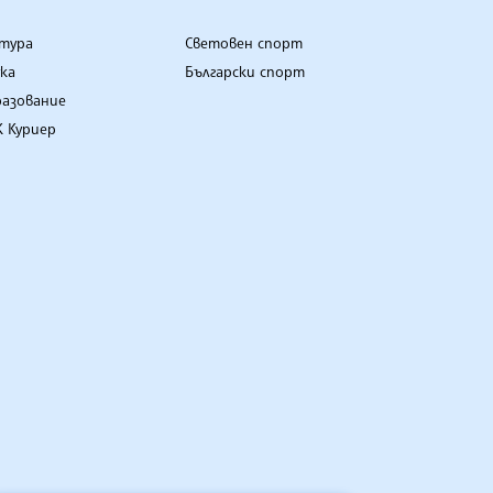
лтура
Световен спорт
ка
Български спорт
разование
 Куриер