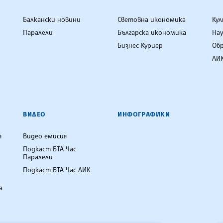
Балкански новини
Световна икономика
Ку
Паралели
Българска икономика
Нау
Бизнес Куриер
Об
ЛИК
ВИДЕО
ИНФОГРАФИКИ
я
Видео емисия
Подкаст БТА Час
Паралели
Подкаст БТА Час ЛИК
а