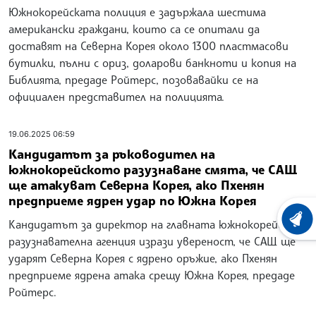
Южнокорейската полиция е задържала шестима
американски граждани, които са се опитали да
доставят на Северна Корея около 1300 пластмасови
бутилки, пълни с ориз, доларови банкноти и копия на
Библията, предаде Ройтерс, позовавайки се на
официален представител на полицията.
19.06.2025 06:59
Кандидатът за ръководител на
южнокорейското разузнаване смята, че САЩ
ще атакуват Северна Корея, ако Пхенян
предприеме ядрен удар по Южна Корея
ХРОНО
Кандидатът за директор на главната южнокорейска
разузнавателна агенция изрази увереност, че САЩ ще
ударят Северна Корея с ядрено оръжие, ако Пхенян
предприеме ядрена атака срещу Южна Корея, предаде
Ройтерс.