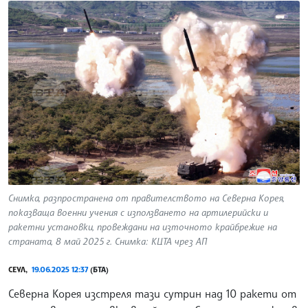
Снимка, разпространена от правителството на Северна Корея,
показваща военни учения с използването на артилерийски и
ракетни установки, провеждани на източното крайбрежие на
страната, 8 май 2025 г. Снимка: КЦТА чрез АП
СЕУЛ,
19.06.2025 12:37
(БТА)
Северна Корея изстреля тази сутрин над 10 ракети от