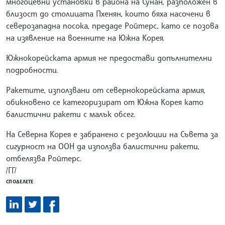
многоцевни установки в района на Сунан, разположен в
близост до столицата Пхенян, които бяха насочени в
северозападна посока, предаде Ройтерс, като се позова
на изявление на военните на Южна Корея.
Южнокорейската армия не предостави допълнителни
подробности.
Ракетите, използвани от севернокорейската армия,
обикновено се категоризират от Южна Корея като
балистични ракети с малък обсег.
На Северна Корея е забранено с резолюции на Съвета за
сигурност на ООН да използва балистични ракети,
отбелязва Ройтерс.
/ГГ/
СПОДЕЛЕТЕ