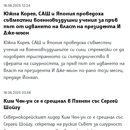
18.06.2025 12:24
Южна Корея, САЩ и Япония проведоха
съвместни военновъздушни учения за пръв
път от идването на власт на президента И
Дже-мьон
Южна Корея, САЩ и Япония проведоха съвместни
учения на военновъздушните си сили, стремейки се да
подобрят тристранното си сътрудничество в
сферата на сигурността, за пръв път от идването на
власт на президента И Дже-мьон по-рано този месец,
предаде Йонхап.
18.06.2025 03:58
Ким Чен-ун се е срещнал в Пхенян със Сергей
Шойгу
Севернокорейският лидер Ким Чен-ун се е срещнал със
Сергей Шойгу, секретар на руския Съвет за сигурност.