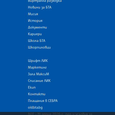
Виртуална разходка
Новини за БТА
Мисия
История
Документи
Кариери
Школа БТА
Шкорпиловци
Шрифт ЛИК
Маркетинг
Зала МаксиМ
Списание ЛИК
Екип
Контакти
Плащания в СЕБРА
old.bta.bg
ВОТ - 19 април 2026 г . ред и условия за