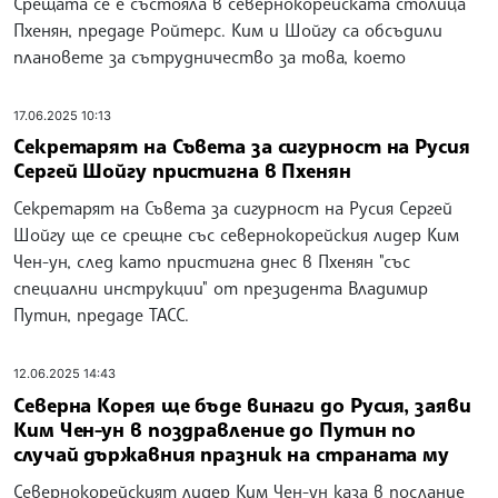
Срещата се е състояла в севернокорейската столица
Пхенян, предаде Ройтерс. Ким и Шойгу са обсъдили
плановете за сътрудничество за това, което
17.06.2025 10:13
Секретарят на Съвета за сигурност на Русия
Сергей Шойгу пристигна в Пхенян
Секретарят на Съвета за сигурност на Русия Сергей
Шойгу ще се срещне със севернокорейския лидер Ким
Чен-ун, след като пристигна днес в Пхенян "със
специални инструкции" от президента Владимир
Путин, предаде ТАСС.
12.06.2025 14:43
Северна Корея ще бъде винаги до Русия, заяви
Ким Чен-ун в поздравление до Путин по
случай държавния празник на страната му
Севернокорейският лидер Ким Чен-ун каза в послание