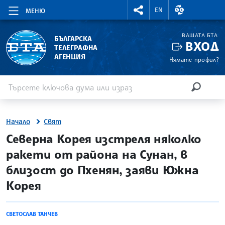
RIGHTMENU.SOCIAL
ВАЛУТНИ КУР
EN
МЕНЮ
ВАШАТА БТА
БЪЛГАРСКА
ВХОД
ТЕЛЕГРАФНА
АГЕНЦИЯ
Нямате профил?
Въведете ключова дума или израз
Търсене
ТЪРСЕН
Начало
Свят
site.bta
Северна Корея изстреля няколко
ракети от района на Сунан, в
близост до Пхенян, заяви Южна
Корея
СВЕТОСЛАВ ТАНЧЕВ