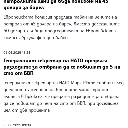
петролните цени да бъде понижен на 45
долара за барел
Европейската комисия предлага таван на цените на
петрола от 45 долара на барел, вместо досегашните
60 долара, съобщи председателят на Европейската
комисия Урсула фон дер Лайен.
05.06.2025 18:23
Генералният секретар на НАТО предлага
разходите за отбрана да се повишат до 5 на
сто от БВП
Генералният секретар на НАТО Марк Рюте съобщи след
днешното заседание на военните министри от
алианса в Брюксел, че предлага разходите за отбрана
да се повишат до пет на сто от БВП, при досегашна
цел от два процента.
05.06.2025 09:36