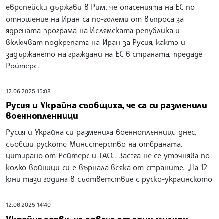
европейски държави в Рим, че опасенията на ЕС по
отношение на Иран са по-големи от въпроса за
ядрената програма на Ислямската република и
включват подкрепата на Иран за Русия, както и
задържането на граждани на ЕС в страната, предаде
Ройтерс.
12.06.2025 15:08
Русия и Украйна съобщиха, че са си разменили
военнопленници
Русия и Украйна си размениха военнопленници днес,
съобщи руското Министерство на отбраната,
цитирано от Ройтерс и ТАСС. Засега не се уточнява по
колко войници си е върнала всяка от страните. „На 12
юни тази година в съответствие с руско-украинското
12.06.2025 14:40
Украйна заяви, че повече от един милион