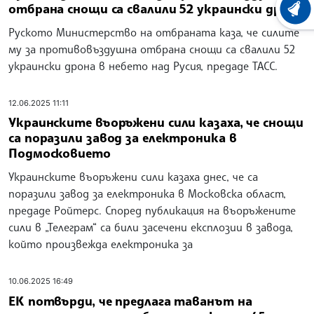
отбрана снощи са свалили 52 украински дрона
ХРОНО
Руското Министерство на отбраната каза, че силите
му за противовъздушна отбрана снощи са свалили 52
украински дрона в небето над Русия, предаде ТАСС.
12.06.2025 11:11
Украинските въоръжени сили казаха, че снощи
са поразили завод за електроника в
Подмосковието
Украинските въоръжени сили казаха днес, че са
поразили завод за електроника в Московска област,
предаде Ройтерс. Според публикация на въоръжените
сили в „Телеграм“ са били засечени експлозии в завода,
който произвежда електроника за
10.06.2025 16:49
ЕК потвърди, че предлага таванът на