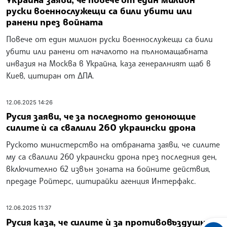
руски военнослужещи са били убити или
ранени през войната
Повече от един милион руски военнослужещи са били
убити или ранени от началото на пълномащабната
инвазия на Москва в Украйна, каза генералният щаб в
Киев, цитиран от ДПА.
12.06.2025 14:26
Русия заяви, че за последното денонощие
силите ѝ са свалили 260 украински дрона
Руското министерство на отбраната заяви, че силите
му са свалили 260 украински дрона през последния ден,
включително 62 извън зоната на бойните действия,
предаде Ройтерс, цитирайки агенция Интерфакс.
12.06.2025 11:37
Русия каза, че силите ѝ за противовъздушна