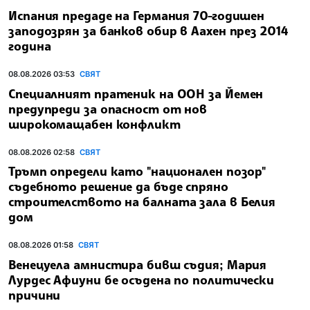
Испания предаде на Германия 70-годишен
заподозрян за банков обир в Аахен през 2014
година
08.08.2026 03:53
СВЯТ
Специалният пратеник на ООН за Йемен
предупреди за опасност от нов
широкомащабен конфликт
08.08.2026 02:58
СВЯТ
Тръмп определи като "национален позор"
съдебното решение да бъде спряно
строителството на балната зала в Белия
дом
08.08.2026 01:58
СВЯТ
Венецуела амнистира бивш съдия; Мария
Лурдес Афиуни бе осъдена по политически
причини