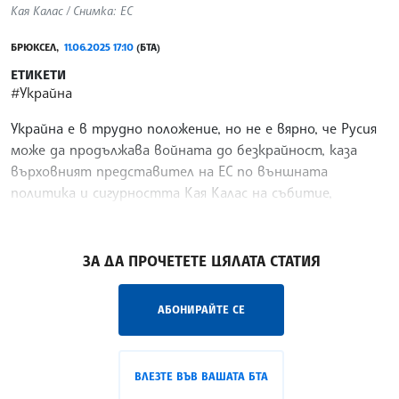
Кая Калас / Снимка: ЕС
БРЮКСЕЛ,
11.06.2025 17:10
(БТА)
ЕТИКЕТИ
#Украйна
Украйна е в трудно положение, но не е вярно, че Русия
може да продължава войната до безкрайност, каза
върховният представител на ЕС по външната
политика и сигурността Кая Калас на събитие,
организирано от Джърман Маршал фонд в Брюксел.
/ГГ/
ЗА ДА ПРОЧЕТЕТЕ ЦЯЛАТА СТАТИЯ
АБОНИРАЙТЕ СЕ
ВЛЕЗТЕ ВЪВ ВАШАТА БТА