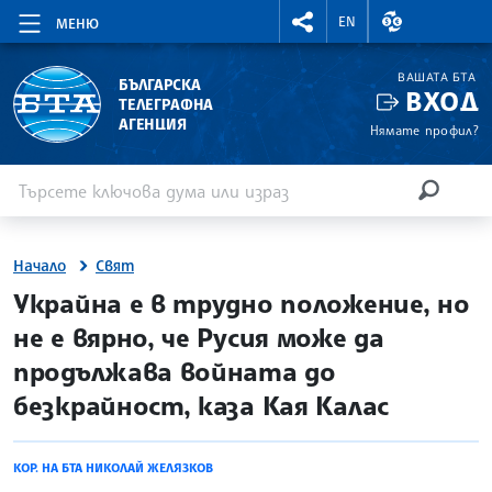
RIGHTMENU.SOCIAL
ВАЛУТНИ КУР
EN
МЕНЮ
ВАШАТА БТА
БЪЛГАРСКА
ВХОД
ТЕЛЕГРАФНА
АГЕНЦИЯ
Нямате профил?
Въведете ключова дума или израз
Търсене
ТЪРСЕН
Начало
Свят
site.bta
Украйна е в трудно положение, но
не е вярно, че Русия може да
продължава войната до
безкрайност, каза Кая Калас
КОР. НА БТА НИКОЛАЙ ЖЕЛЯЗКОВ