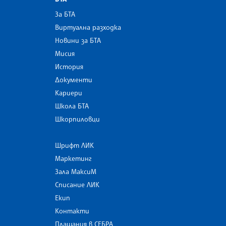
За БТА
Виртуална разходка
Новини за БТА
Мисия
История
Документи
Кариери
Школа БТА
Шкорпиловци
Шрифт ЛИК
Маркетинг
Зала МаксиМ
Списание ЛИК
Екип
Контакти
Плащания в СЕБРА